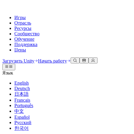
Игры
Отрасль
Ресурсы
Сообщество
Обучение
Поддержка
Цены
Разработка
Примеры использования
Техническая библиотека
Сообщество
Для каждого уровня
Варианты поддержки
Загрузить Unity
Начать работу
Движок Unity
3D сотрудничество
Документация
Обсуждения
Unity Learn
Получить помощь
Язык
Создавайте 2D и 3D игры для любой платформы
Создавайте и просматривайте 3D проекты в реальном времени
Освойте навыки Unity бесплатно
Помогаем вам добиться успеха с Unity
Официальные руководства пользователя и ссылки на API
Обсуждать, решать проблемы и соединяться
English
Совместная работа
Иммерсивное обучение
Профессиональное обучение
Планы успеха
Deutsch
Инструменты для разработчиков
События
Сотрудничайте и быстро вносите изменения с вашей командой
Обучение в иммерсивных средах
Повышайте уровень своей команды с тренерами Unity
Достигайте своих целей быстрее с помощью экспертов
日本語
Версии релизов и трекер проблем
Глобальные и местные события
Загрузить Unity
Не использовали Unity раньше
Français
Истории сообщества
Пользовательские опыты
FAQ
Português
План развития
Тарифы и цены
Создавайте интерактивные 3D опыты
С чего начать
Ответы на часто задаваемые вопросы
中文
Обзор предстоящих функций
Made with Unity
Развертывание
Отрасли
Приступите к обучению
Español
Показ Unity-креаторов
Русский
Связаться с нами
Глоссарий
한국어
Многоплатформенность
Производство
Основные пути Unity
Свяжитесь с нашей командой
Библиотека технических терминов
Прямые трансляции