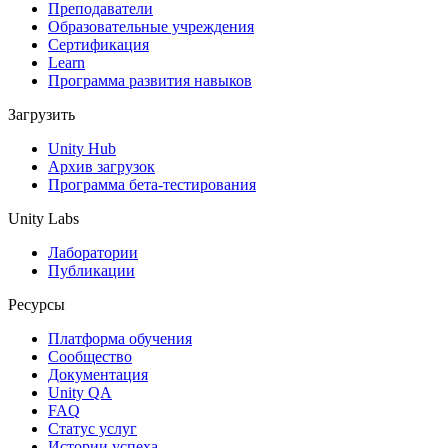
Выпускайте большие игры с небольшими командами
Преподаватели
Образовательные учреждения
XR-игры
Сертификация
Запускайте XR-игры на разных платформах
Learn
Программа развития навыков
Многопользовательские игры
Загрузить
Упрощенное создание многопользовательских игр
Unity Hub
Архив загрузок
Программа бета-тестирования
Unity Labs
Лаборатории
Публикации
Ресурсы
Платформа обучения
Сообщество
Документация
Unity QA
FAQ
Статус услуг
Истории успеха