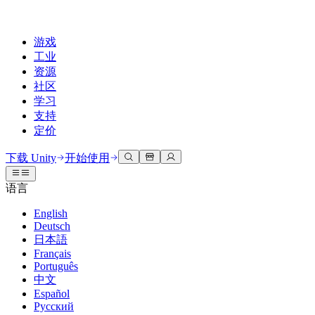
游戏
工业
资源
社区
学习
支持
定价
开发
使用案例
技术库
社区中心
适合每个级别
支持选项
下载 Unity
开始使用
Unity Learn
Unity 引擎
3D协作
文档
讨论
获取帮助
语言
免费掌握Unity技能
为任何平台构建2D和3D游戏
实时构建和审查3D项目
帮助您在Unity中取得成功
官方用户手册和API参考
讨论、解决问题和连接
English
专业培训
Deutsch
协作
沉浸式培训
成功计划
开发者工具
事件
日本語
通过Unity培训师提升您的团队
与团队协作并快速迭代
在沉浸式环境中培训
通过专家支持更快实现目标
发布版本和问题跟踪器
全球和本地活动
Français
Unity新手
下载 Unity
Português
社区故事
客户体验
常见问题解答
中文
路线图
准备开始
计划和定价
创建互动3D体验
常见问题解答
Español
Made with Unity
查看即将推出的功能
开始您的学习
部署
行业
Русский
展示Unity创作者