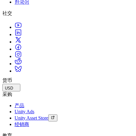
한국어
联系我们
术语表
Unity基础路径
多平台
制造业
与我们的团队联系
直播活动
社交
技术术语库
你是Unity 新手？开始您的旅程
探索 Unity 支持的超过 25 个平台
实现运营卓越
加入开发者、创作者和内部人员
洞察
使用指南
常态化运营
零售
Unity奖项
案例分析
可操作的技巧和最佳实践
游戏上线后的数据洞察与常态化运营
将店内体验转化为在线体验
庆祝全球的Unity创作者
真实成功案例
教育
Grow
汽车
最佳实践指南
用户获取
对于学生
提升创新能力和车内体验
专家提示和技巧
被发现并获取移动用户
开启您的职业生涯
查看所有行业
演示
应用内购
对于教育者
演示、示例和构建模块
货币
管理跨门店和D2C渠道的IAP（应用内购买）
增强您的教学
所有资源
USD
新增功能
商业化
教育资助许可证
采购
将玩家与合适的游戏连接
将Unity的力量带入您的机构
产品
博客
通过 Unity 投放广告
通过 Unity 实现变现
Unity Ads
更新、信息和技术提示
使用案例
认证
Unity Asset Store
证明您的Unity精通
经销商
新闻
移动游戏
新闻、故事和新闻中心
使用 Unity 打造移动端爆款游戏
教育