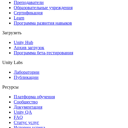
XR-игры
Преподаватели
Запускайте XR-игры на разных платформах
Образовательные учреждения
Сертификация
Learn
Многопользовательские игры
Программа развития навыков
Упрощенное создание многопользовательских игр
Загрузить
Unity Hub
Архив загрузок
Программа бета-тестирования
Unity Labs
Лаборатории
Публикации
Ресурсы
Платформа обучения
Сообщество
Документация
Unity QA
FAQ
Статус услуг
Истории успеха