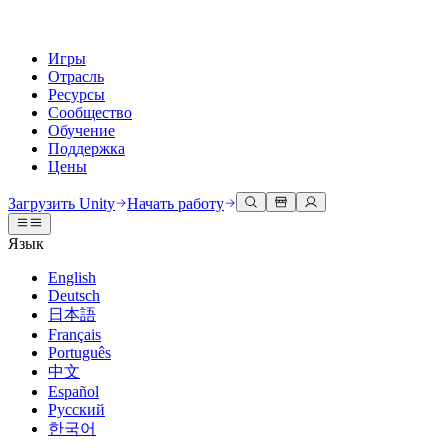
Игры
Отрасль
Ресурсы
Сообщество
Обучение
Поддержка
Цены
Разработка
Примеры использования
Техническая библиотека
Сообщество
Для каждого уровня
Варианты поддержки
Загрузить Unity
Начать работу
Движок Unity
3D сотрудничество
Документация
Обсуждения
Unity Learn
Получить помощь
Язык
Создавайте 2D и 3D игры для любой платформы
Создавайте и просматривайте 3D проекты в реальном времени
Освойте навыки Unity бесплатно
Помогаем вам добиться успеха с Unity
Официальные руководства пользователя и ссылки на API
Обсуждать, решать проблемы и соединяться
English
Совместная работа
Иммерсивное обучение
Профессиональное обучение
Планы успеха
Deutsch
Инструменты для разработчиков
События
Сотрудничайте и быстро вносите изменения с вашей командой
Обучение в иммерсивных средах
Повышайте уровень своей команды с тренерами Unity
Достигайте своих целей быстрее с помощью экспертов
日本語
Версии релизов и трекер проблем
Глобальные и местные события
Загрузить Unity
Не использовали Unity раньше
Français
Истории сообщества
Пользовательские опыты
FAQ
Português
План развития
Тарифы и цены
Создавайте интерактивные 3D опыты
С чего начать
Ответы на часто задаваемые вопросы
中文
Обзор предстоящих функций
Made with Unity
Развертывание
Отрасли
Приступите к обучению
Español
Показ Unity-креаторов
Русский
Связаться с нами
Глоссарий
한국어
Многоплатформенность
Производство
Основные пути Unity
Свяжитесь с нашей командой
Библиотека технических терминов
Прямые трансляции