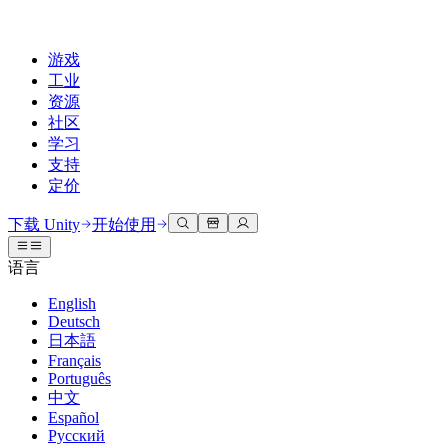
游戏
工业
资源
社区
学习
支持
定价
开发
使用案例
技术库
社区中心
适合每个级别
支持选项
下载 Unity
开始使用
Unity Learn
Unity 引擎
3D协作
文档
讨论
获取帮助
语言
免费掌握Unity技能
为任何平台构建2D和3D游戏
实时构建和审查3D项目
帮助您在Unity中取得成功
官方用户手册和API参考
讨论、解决问题和连接
English
专业培训
Deutsch
协作
沉浸式培训
成功计划
开发者工具
事件
日本語
通过Unity培训师提升您的团队
与团队协作并快速迭代
在沉浸式环境中培训
通过专家支持更快实现目标
发布版本和问题跟踪器
全球和本地活动
Français
Unity新手
下载 Unity
Português
社区故事
客户体验
常见问题解答
中文
路线图
准备开始
计划和定价
创建互动3D体验
常见问题解答
Español
Made with Unity
查看即将推出的功能
开始您的学习
部署
行业
Русский
展示Unity创作者