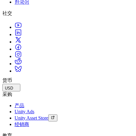
한국어
联系我们
术语表
Unity基础路径
多平台
制造业
与我们的团队联系
直播活动
社交
技术术语库
你是Unity 新手？开始您的旅程
探索 Unity 支持的超过 25 个平台
实现运营卓越
加入开发者、创作者和内部人员
洞察
使用指南
常态化运营
零售
Unity奖项
案例分析
可操作的技巧和最佳实践
游戏上线后的数据洞察与常态化运营
将店内体验转化为在线体验
庆祝全球的Unity创作者
真实成功案例
教育
Grow
汽车
最佳实践指南
用户获取
对于学生
提升创新能力和车内体验
专家提示和技巧
被发现并获取移动用户
开启您的职业生涯
查看所有行业
演示
应用内购
对于教育者
演示、示例和构建模块
货币
管理跨门店和D2C渠道的IAP（应用内购买）
增强您的教学
所有资源
USD
新增功能
商业化
教育资助许可证
采购
将玩家与合适的游戏连接
将Unity的力量带入您的机构
产品
博客
通过 Unity 投放广告
通过 Unity 实现变现
Unity Ads
更新、信息和技术提示
使用案例
认证
Unity Asset Store
证明您的Unity精通
经销商
新闻
移动游戏
新闻、故事和新闻中心
使用 Unity 打造移动端爆款游戏
教育