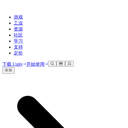
游戏
工业
资源
社区
学习
支持
定价
开发
使用案例
技术库
社区中心
适合每个级别
支持选项
下载 Unity
开始使用
Unity Learn
Unity 引擎
3D协作
文档
讨论
获取帮助
免费掌握Unity技能
为任何平台构建2D和3D游戏
实时构建和审查3D项目
帮助您在Unity中取得成功
官方用户手册和API参考
讨论、解决问题和连接
专业培训
协作
沉浸式培训
成功计划
开发者工具
事件
通过Unity培训师提升您的团队
与团队协作并快速迭代
在沉浸式环境中培训
通过专家支持更快实现目标
发布版本和问题跟踪器
全球和本地活动
Unity新手
下载 Unity
社区故事
客户体验
常见问题解答
路线图
准备开始
计划和定价
创建互动3D体验
常见问题解答
Made with Unity
查看即将推出的功能
开始您的学习
部署
行业
展示Unity创作者