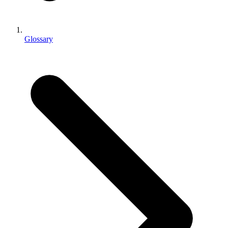
独立游戏
小团队也能做出大游戏
Glossary
XR 游戏
跨平台发布 XR 游戏
多人游戏
简化多人游戏开发