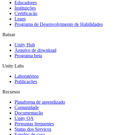
Educadores
Jogos XR
Instituições
Lance jogos XR em várias plataformas
Certificação
Learn
Programa de Desenvolvimento de Habilidades
Jogos com multijogador
Simplifique o desenvolvimento de jogos multiplayer
Baixar
Unity Hub
Arquivo de download
Programa beta
Unity Labs
Laboratórios
Publicações
Recursos
Plataforma de aprendizado
Comunidade
Documentação
Unity QA
Perguntas frequentes
Status dos Serviços
Estudos de caso