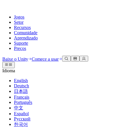
Jogos
Setor
Recursos
Comunidade
Aprendizado
Suporte
Preços
Desenvolva
Casos de uso
Biblioteca técnica
Central da Comunidade
Para todos os níveis
Opções de suporte
Baixe o Unity
Comece a usar
Engine do Unity
Colaboração 3D
Documentação
Discussões
Unity Learn
Obter ajuda
Idioma
Crie jogos 2D e 3D para qualquer plataforma
Construa e revise projetos 3D em tempo real
Domine habilidades do Unity gratuitamente
Ajudando você a ter sucesso com Unity
Manuais do usuário oficiais e referências de API
Discutir, resolver problemas e conectar
English
Colaboração
Treinamento imersivo
Treinamento profissional
Planos de sucesso
Deutsch
Ferramentas de desenvolvedor
Eventos
Colabore e itere rapidamente com sua equipe
Treine em ambientes imersivos
Aprimore sua equipe com treinadores do Unity
Alcance seus objetivos mais rápido com suporte especializado
日本語
Versões de lançamento e rastreador de problemas
Eventos globais e locais
Baixe o Unity
É iniciante no Unity?
Français
Histórias da comunidade
Experiências do cliente
Perguntas frequentes
Português
Roteiro
Planos e preços
Crie experiências interativas em 3D
Conceitos básicos
Respostas para perguntas comuns
中文
Revisar recursos futuros
Made with Unity
Implante
Setores
Inicie seu aprendizado
Español
Mostrando criadores do Unity
Русский
Entre em contato conosco
Glossário
한국어
Multiplataforma
Manufatura
Caminhos Essenciais do Unity
Conecte-se com nossa equipe
Biblioteca de termos técnicos
Transmissões ao vivo