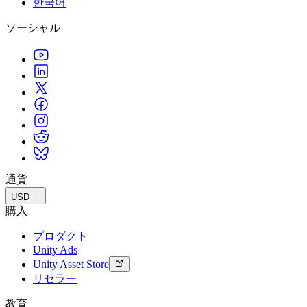
한국어
私たちのチームに連絡する
用語集
Unityエッセンシャルパスウェイ
マルチプラットフォーム
製造業
ライブストリーム
ソーシャル
技術用語のライブラリ
Unity は初めてですか？旅を始めましょう
Unity がサポートする 25 以上のプラットフォームを見る
運用の卓越性を達成する
開発者、クリエイター、インサイダーに参加する
インサイト
ハウツーガイド
LiveOps
小売
Unity Awards
ケーススタディ
ローンチ後のインサイトとライブゲームオペレーション
実用的なヒントとベストプラクティス
店内体験をオンライン体験に変換する
世界中のUnityクリエイターを祝う
実際の成功事例
成長
教育
自動車
ベストプラクティスガイド
詳しく見る
学生向け
イノベーションと車内体験を促進する
専門家のヒントとコツ
発見され、モバイルユーザーを獲得する
キャリアをスタートさせる
すべての業界を見る
デモ
アプリ内課金
教育者向け
デモ、サンプル、ビルディングブロック
通貨
ストアとD2C全体でIAPを管理
教育を大幅に強化
すべてのリソース
USD
新機能
収益化
教育機関向けライセンス
購入
プレイヤーを適切なゲームに接続する
Unityの力をあなたの機関に持ち込む
プロダクト
ブログ
Unity で宣伝
Unity で収益化
Unity Ads
更新情報、情報、技術的ヒント
活用事例
認定教材
Unity Asset Store
Unityのマスタリーを証明する
リセラー
お知らせ
モバイルゲーム
ニュース、ストーリー、プレスセンター
Unity でモバイル向けヒット作を制作して成長させる
教育