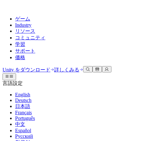
ゲーム
Industry
リソース
コミュニティ
学習
サポート
価格
開発
活用事例
技術ライブラリ
コミュニティハブ
すべてのレベルに対応
サポートオプション
Unity をダウンロード
詳しくみる
Unity Learn
Unityエンジン
3Dコラボレーション
ドキュメント
ディスカッション
ヘルプを得る
言語設定
無料でUnityスキルをマスターする
任意のプラットフォーム向けに2Dおよび3Dゲームを構築
リアルタイムで3Dプロジェクトを構築およびレビューする
Unityで成功するためのサポート
公式ユーザーマニュアルとAPIリファレンス
議論、問題解決、つながる
English
プロフェッショナルトレーニング
Deutsch
Success Plan
共同作業
没入型トレーニング
開発者ツール
イベント
日本語
Unityトレーナーでチームをレベルアップ
専門的なサポートで目標を早く達成する
チームでの共同作業と迅速なイテレーション
没入型環境でのトレーニング
リリースバージョンと問題追跡
グローバルおよびローカルイベント
Français
Unity初心者向け
Unity をダウンロード
Português
コミュニティストーリー
FAQ
顧客体験
中文
よくある質問への回答
ロードマップ
スタートガイド
プランと価格
インタラクティブな3D体験を作成する
Español
Made with Unity
今後の機能をレビューする
学習を開始しましょう
デプロイ
業界
Русский
Unityクリエイターの紹介
お問い合わせ