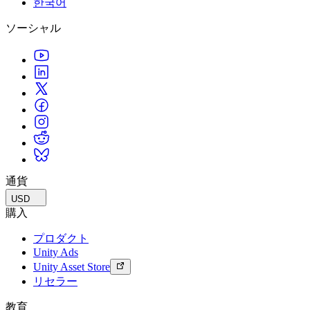
한국어
私たちのチームに連絡する
用語集
Unityエッセンシャルパスウェイ
マルチプラットフォーム
製造業
ライブストリーム
ソーシャル
技術用語のライブラリ
Unity は初めてですか？旅を始めましょう
Unity がサポートする 25 以上のプラットフォームを見る
運用の卓越性を達成する
開発者、クリエイター、インサイダーに参加する
インサイト
ハウツーガイド
LiveOps
小売
Unity Awards
ケーススタディ
ローンチ後のインサイトとライブゲームオペレーション
実用的なヒントとベストプラクティス
店内体験をオンライン体験に変換する
世界中のUnityクリエイターを祝う
実際の成功事例
成長
教育
自動車
ベストプラクティスガイド
詳しく見る
学生向け
イノベーションと車内体験を促進する
専門家のヒントとコツ
発見され、モバイルユーザーを獲得する
キャリアをスタートさせる
すべての業界を見る
デモ
アプリ内課金
教育者向け
デモ、サンプル、ビルディングブロック
通貨
ストアとD2C全体でIAPを管理
教育を大幅に強化
すべてのリソース
USD
新機能
収益化
教育機関向けライセンス
購入
プレイヤーを適切なゲームに接続する
Unityの力をあなたの機関に持ち込む
プロダクト
ブログ
Unity で宣伝
Unity で収益化
Unity Ads
更新情報、情報、技術的ヒント
活用事例
認定教材
Unity Asset Store
Unityのマスタリーを証明する
リセラー
お知らせ
モバイルゲーム
ニュース、ストーリー、プレスセンター
Unity でモバイル向けヒット作を制作して成長させる
教育