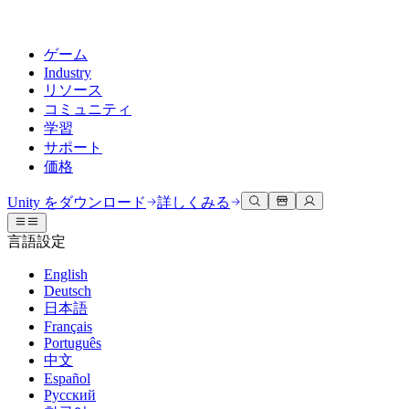
ゲーム
Industry
リソース
コミュニティ
学習
サポート
価格
開発
活用事例
技術ライブラリ
コミュニティハブ
すべてのレベルに対応
サポートオプション
Unity をダウンロード
詳しくみる
Unity Learn
Unityエンジン
3Dコラボレーション
ドキュメント
ディスカッション
ヘルプを得る
言語設定
無料でUnityスキルをマスターする
任意のプラットフォーム向けに2Dおよび3Dゲームを構築
リアルタイムで3Dプロジェクトを構築およびレビューする
Unityで成功するためのサポート
公式ユーザーマニュアルとAPIリファレンス
議論、問題解決、つながる
English
プロフェッショナルトレーニング
Deutsch
Success Plan
共同作業
没入型トレーニング
開発者ツール
イベント
日本語
Unityトレーナーでチームをレベルアップ
専門的なサポートで目標を早く達成する
チームでの共同作業と迅速なイテレーション
没入型環境でのトレーニング
リリースバージョンと問題追跡
グローバルおよびローカルイベント
Français
Unity初心者向け
Unity をダウンロード
Português
コミュニティストーリー
FAQ
顧客体験
中文
よくある質問への回答
ロードマップ
スタートガイド
プランと価格
インタラクティブな3D体験を作成する
Español
Made with Unity
今後の機能をレビューする
学習を開始しましょう
デプロイ
業界
Русский
Unityクリエイターの紹介
お問い合わせ