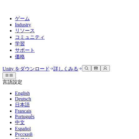
ゲーム
Industry
リソース
コミュニティ
学習
サポート
価格
開発
活用事例
技術ライブラリ
コミュニティハブ
すべてのレベルに対応
サポートオプション
Unity をダウンロード
詳しくみる
Unity Learn
Unityエンジン
3Dコラボレーション
ドキュメント
ディスカッション
ヘルプを得る
言語設定
無料でUnityスキルをマスターする
任意のプラットフォーム向けに2Dおよび3Dゲームを構築
リアルタイムで3Dプロジェクトを構築およびレビューする
Unityで成功するためのサポート
公式ユーザーマニュアルとAPIリファレンス
議論、問題解決、つながる
English
プロフェッショナルトレーニング
Deutsch
Success Plan
共同作業
没入型トレーニング
開発者ツール
イベント
日本語
Unityトレーナーでチームをレベルアップ
専門的なサポートで目標を早く達成する
チームでの共同作業と迅速なイテレーション
没入型環境でのトレーニング
リリースバージョンと問題追跡
グローバルおよびローカルイベント
Français
Unity初心者向け
Unity をダウンロード
Português
コミュニティストーリー
FAQ
顧客体験
中文
よくある質問への回答
ロードマップ
スタートガイド
プランと価格
インタラクティブな3D体験を作成する
Español
Made with Unity
今後の機能をレビューする
学習を開始しましょう
デプロイ
業界
Русский
Unityクリエイターの紹介
お問い合わせ