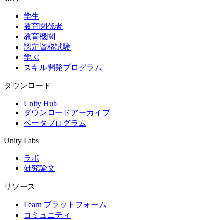
学生
インディーゲーム
教育関係者
少人数のチームで大規模なゲームを開発する
教育機関
認定資格試験
XR ゲーム
学ぶ
XR ゲームを複数プラットフォーム向けにローンチする
スキル開発プログラム
マルチプレイヤーゲーム
ダウンロード
マルチプレイヤーゲーム制作を簡素化
Unity Hub
ダウンロードアーカイブ
ベータプログラム
Unity Labs
ラボ
研究論文
リソース
Learn プラットフォーム
コミュニティ