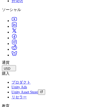
한국어
私たちのチームに連絡する
用語集
Unityエッセンシャルパスウェイ
マルチプラットフォーム
製造業
ライブストリーム
ソーシャル
技術用語のライブラリ
Unity は初めてですか？旅を始めましょう
Unity がサポートする 25 以上のプラットフォームを見る
運用の卓越性を達成する
開発者、クリエイター、インサイダーに参加する
インサイト
ハウツーガイド
LiveOps
小売
Unity Awards
ケーススタディ
ローンチ後のインサイトとライブゲームオペレーション
実用的なヒントとベストプラクティス
店内体験をオンライン体験に変換する
世界中のUnityクリエイターを祝う
実際の成功事例
成長
教育
自動車
ベストプラクティスガイド
詳しく見る
学生向け
イノベーションと車内体験を促進する
専門家のヒントとコツ
発見され、モバイルユーザーを獲得する
キャリアをスタートさせる
すべての業界を見る
デモ
アプリ内課金
教育者向け
デモ、サンプル、ビルディングブロック
通貨
ストアとD2C全体でIAPを管理
教育を大幅に強化
すべてのリソース
USD
新機能
収益化
教育機関向けライセンス
購入
プレイヤーを適切なゲームに接続する
Unityの力をあなたの機関に持ち込む
プロダクト
ブログ
Unity で宣伝
Unity で収益化
Unity Ads
更新情報、情報、技術的ヒント
活用事例
認定教材
Unity Asset Store
Unityのマスタリーを証明する
リセラー
お知らせ
モバイルゲーム
ニュース、ストーリー、プレスセンター
Unity でモバイル向けヒット作を制作して成長させる
教育