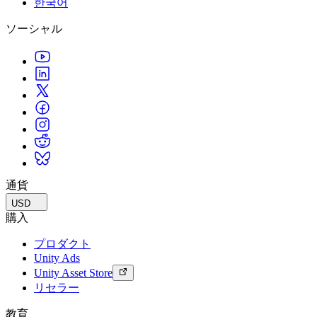
한국어
私たちのチームに連絡する
用語集
Unityエッセンシャルパスウェイ
マルチプラットフォーム
製造業
ライブストリーム
ソーシャル
技術用語のライブラリ
Unity は初めてですか？旅を始めましょう
Unity がサポートする 25 以上のプラットフォームを見る
運用の卓越性を達成する
開発者、クリエイター、インサイダーに参加する
インサイト
ハウツーガイド
LiveOps
小売
Unity Awards
ケーススタディ
ローンチ後のインサイトとライブゲームオペレーション
実用的なヒントとベストプラクティス
店内体験をオンライン体験に変換する
世界中のUnityクリエイターを祝う
実際の成功事例
成長
教育
自動車
ベストプラクティスガイド
詳しく見る
学生向け
イノベーションと車内体験を促進する
専門家のヒントとコツ
発見され、モバイルユーザーを獲得する
キャリアをスタートさせる
すべての業界を見る
デモ
アプリ内課金
教育者向け
デモ、サンプル、ビルディングブロック
通貨
ストアとD2C全体でIAPを管理
教育を大幅に強化
すべてのリソース
USD
新機能
収益化
教育機関向けライセンス
購入
プレイヤーを適切なゲームに接続する
Unityの力をあなたの機関に持ち込む
プロダクト
ブログ
Unity で宣伝
Unity で収益化
Unity Ads
更新情報、情報、技術的ヒント
活用事例
認定教材
Unity Asset Store
Unityのマスタリーを証明する
リセラー
お知らせ
モバイルゲーム
ニュース、ストーリー、プレスセンター
Unity でモバイル向けヒット作を制作して成長させる
教育