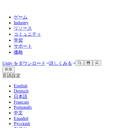
ゲーム
Industry
リソース
コミュニティ
学習
サポート
価格
開発
活用事例
技術ライブラリ
コミュニティハブ
すべてのレベルに対応
サポートオプション
Unity をダウンロード
詳しくみる
Unity Learn
Unityエンジン
3Dコラボレーション
ドキュメント
ディスカッション
ヘルプを得る
言語設定
無料でUnityスキルをマスターする
任意のプラットフォーム向けに2Dおよび3Dゲームを構築
リアルタイムで3Dプロジェクトを構築およびレビューする
Unityで成功するためのサポート
公式ユーザーマニュアルとAPIリファレンス
議論、問題解決、つながる
English
プロフェッショナルトレーニング
Deutsch
Success Plan
共同作業
没入型トレーニング
開発者ツール
イベント
日本語
Unityトレーナーでチームをレベルアップ
専門的なサポートで目標を早く達成する
チームでの共同作業と迅速なイテレーション
没入型環境でのトレーニング
リリースバージョンと問題追跡
グローバルおよびローカルイベント
Français
Unity初心者向け
Unity をダウンロード
Português
コミュニティストーリー
FAQ
顧客体験
中文
よくある質問への回答
ロードマップ
スタートガイド
プランと価格
インタラクティブな3D体験を作成する
Español
Made with Unity
今後の機能をレビューする
学習を開始しましょう
デプロイ
業界
Русский
Unityクリエイターの紹介
お問い合わせ