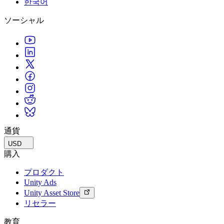
한국어
私たちのチームに連絡する
用語集
Unityエッセンシャルパスウェイ
マルチプラットフォーム
製造業
ライブストリーム
ソーシャル
技術用語のライブラリ
Unity は初めてですか？旅を始めましょう
Unity がサポートする 25 以上のプラットフォームを見る
運用の卓越性を達成する
開発者、クリエイター、インサイダーに参加する
インサイト
ハウツーガイド
LiveOps
小売
Unity Awards
ケーススタディ
ローンチ後のインサイトとライブゲームオペレーション
実用的なヒントとベストプラクティス
店内体験をオンライン体験に変換する
世界中のUnityクリエイターを祝う
実際の成功事例
成長
教育
自動車
ベストプラクティスガイド
詳しく見る
学生向け
イノベーションと車内体験を促進する
専門家のヒントとコツ
発見され、モバイルユーザーを獲得する
キャリアをスタートさせる
すべての業界を見る
デモ
アプリ内課金
教育者向け
デモ、サンプル、ビルディングブロック
通貨
ストアとD2C全体でIAPを管理
教育を大幅に強化
すべてのリソース
USD
新機能
収益化
教育機関向けライセンス
購入
プレイヤーを適切なゲームに接続する
Unityの力をあなたの機関に持ち込む
プロダクト
ブログ
Unity で宣伝
Unity で収益化
Unity Ads
更新情報、情報、技術的ヒント
活用事例
認定教材
Unity Asset Store
Unityのマスタリーを証明する
リセラー
お知らせ
モバイルゲーム
ニュース、ストーリー、プレスセンター
Unity でモバイル向けヒット作を制作して成長させる
教育