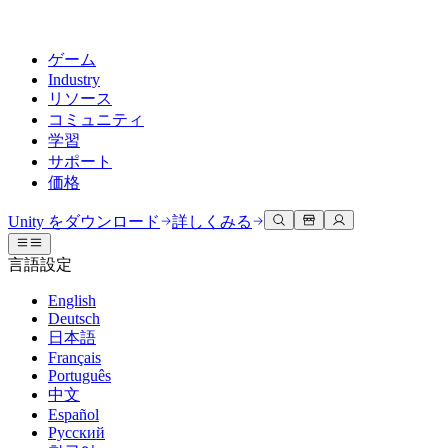
ゲーム
Industry
リソース
コミュニティ
学習
サポート
価格
開発
活用事例
技術ライブラリ
コミュニティハブ
すべてのレベルに対応
サポートオプション
Unity をダウンロード
詳しくみる
Unity Learn
Unityエンジン
3Dコラボレーション
ドキュメント
ディスカッション
ヘルプを得る
言語設定
無料でUnityスキルをマスターする
任意のプラットフォーム向けに2Dおよび3Dゲームを構築
リアルタイムで3Dプロジェクトを構築およびレビューする
Unityで成功するためのサポート
公式ユーザーマニュアルとAPIリファレンス
議論、問題解決、つながる
English
プロフェッショナルトレーニング
Deutsch
Success Plan
共同作業
没入型トレーニング
開発者ツール
イベント
日本語
Unityトレーナーでチームをレベルアップ
専門的なサポートで目標を早く達成する
チームでの共同作業と迅速なイテレーション
没入型環境でのトレーニング
リリースバージョンと問題追跡
グローバルおよびローカルイベント
Français
Unity初心者向け
Unity をダウンロード
Português
コミュニティストーリー
FAQ
顧客体験
中文
よくある質問への回答
ロードマップ
スタートガイド
プランと価格
インタラクティブな3D体験を作成する
Español
Made with Unity
今後の機能をレビューする
学習を開始しましょう
デプロイ
業界
Русский
Unityクリエイターの紹介
お問い合わせ