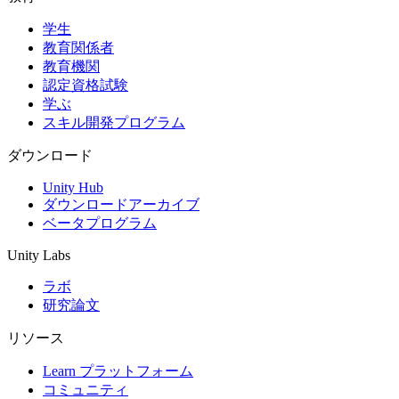
学生
インディーゲーム
教育関係者
少人数のチームで大規模なゲームを開発する
教育機関
認定資格試験
XR ゲーム
学ぶ
XR ゲームを複数プラットフォーム向けにローンチする
スキル開発プログラム
マルチプレイヤーゲーム
ダウンロード
マルチプレイヤーゲーム制作を簡素化
Unity Hub
ダウンロードアーカイブ
ベータプログラム
Unity Labs
ラボ
研究論文
リソース
Learn プラットフォーム
コミュニティ