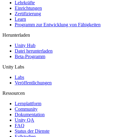
XR-Spiele
Lehrkräfte
XR-Spiele plattformübergreifend starten
Einrichtungen
Zertifizierung
Learn
Multiplayer-Spiele
Programm zur Entwicklung von Fähigkeiten
Vereinfachte Entwicklung von Multiplayer-Spielen
Herunterladen
Unity Hub
Datei herunterladen
Beta-Programm
Unity Labs
Labs
Veröffentlichungen
Ressourcen
Lernplattform
Community
Dokumentation
Unity QA
FAQ
Status der Dienste
Fallstudien