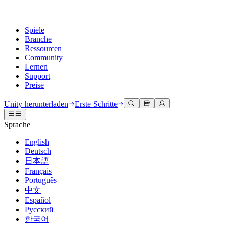
Spiele
Branche
Ressourcen
Community
Lernen
Support
Preise
Entwicklung
Anwendungsfälle
Technische Bibliothek
Community Hub
Für jedes Niveau
Kundendienstoptionen
Unity herunterladen
Erste Schritte
Unity Engine
3D-Zusammenarbeit
Dokumentation
Diskussionen
Unity Learn
Hilfe erhalten
Sprache
Erstellen Sie 2D- und 3D-Spiele für jede Plattform
Erstellen und überprüfen Sie 3D-Projekte in Echtzeit
Meistern Sie Unity-Fähigkeiten kostenlos
Wir helfen Ihnen, mit Unity erfolgreich zu sein
Offizielle Benutzerhandbücher und API-Referenzen
Diskutieren, Probleme lösen und verbinden
English
Zusammenarbeit
Immersive Schulung
Professionelles Training
Erfolgspläne
Deutsch
Entwicklertools
Veranstaltungen
Schnell mit Ihrem Team zusammenarbeiten und iterieren
In immersiven Umgebungen trainieren
Verbessern Sie Ihr Team mit Unity-Trainern
Erreichen Sie Ihre Ziele schneller mit Expertenunterstützung
日本語
Versionsfreigaben und Fehlerverfolgung
Globale und lokale Veranstaltungen
Unity herunterladen
Neu bei Unity
Français
Gemeinschaftsgeschichten
Kundenerlebnisse
FAQ
Português
Roadmap
Abonnements und Preise
Interaktive 3D-Erlebnisse erstellen
Erste Schritte
Antworten auf häufige Fragen
中文
Bevorstehende Funktionen überprüfen
Made with Unity
Bereitstellen
Branchen
Beginnen Sie noch heute mit dem Lernen
Español
Präsentation von Unity-Schöpfern
Русский
Kontakt aufnehmen
Glossar
한국어
Multiplattform
Fertigung
Unity Essential Pathways
Verbinden Sie sich mit unserem Team
Bibliothek technischer Begriffe
Livestreams