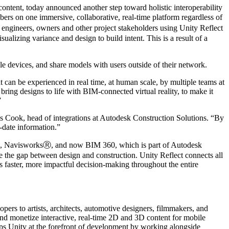
ent, today announced another step toward holistic interoperability
ers on one immersive, collaborative, real-time platform regardless of
ngineers, owners and other project stakeholders using Unity Reflect
ualizing variance and design to build intent. This is a result of a
ile devices, and share models with users outside of their network.
 can be experienced in real time, at human scale, by multiple teams at
 bring designs to life with BIM-connected virtual reality, to make it
”
es Cook, head of integrations at Autodesk Construction Solutions. “By
-date information.”
itⓇ, NavisworksⓇ, and now BIM 360, which is part of Autodesk
 the gap between design and construction. Unity Reflect connects all
es faster, more impactful decision-making throughout the entire
ers to artists, architects, automotive designers, filmmakers, and
 and monetize interactive, real-time 2D and 3D content for mobile
ps Unity at the forefront of development by working alongside