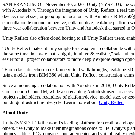
SAN FRANCISCO-- November 30, 2020--Unity (NYSE: U), the world’s l
私たちのチームに連絡する
用語集
Unityエッセンシャルパスウェイ
マルチプラットフォーム
製造業
with AutodeskⓇ. Through the integration of Unity Reflect, a real-time
ライブストリーム
技術用語のライブラリ
Unity は初めてですか？旅を始めましょう
Unity がサポートする 25 以上のプラットフォームを見る
運用の卓越性を達成する
device, model size, or geographic-location, with Autodesk BIM 360Ⓡ,
開発者、クリエイター、インサイダーに参加する
インサイト
can collaborate on one immersive, collaborative, real-time platform wit
ハウツーガイド
LiveOps
小売
three year collaboration between Unity and Autodesk that started in 
Unity Awards
ケーススタディ
ローンチ後のインサイトとライブゲームオペレーション
実用的なヒントとベストプラクティス
店内体験をオンライン体験に変換する
世界中のUnityクリエイターを祝う
Unity Reflect also offers cloud hosting to all Unity Reflect users, ena
実際の成功事例
成長
教育
自動車
“Unity Reflect makes it truly simple for designers to collaborate wit
ベストプラクティスガイド
詳しく見る
学生向け
イノベーションと車内体験を促進する
the same time, in a way that is highly intuitive & realistic,” said Juli
専門家のヒントとコツ
発見され、モバイルユーザーを獲得する
キャリアをスタートさせる
easier for all project collaborators to more deeply explore design opt
すべての業界を見る
“From clash detection to real-time virtual walkthroughs, real-time 3
デモ
アプリ内課金
教育者向け
using models from BIM 360 within Unity Reflect, construction teams 
デモ、サンプル、ビルディングブロック
ストアとD2C全体でIAPを管理
教育を大幅に強化
すべてのリソース
Since announcing a collaboration with Autodesk in 2018, Unity Refl
新機能
Construction CloudTM, while also enabling Autodesk users to access 
収益化
教育機関向けライセンス
project stakeholders, regardless of platform/device, model size, or geo
プレイヤーを適切なゲームに接続する
Unityの力をあなたの機関に持ち込む
building/infrastructure lifecycle. Learn more about
Unity Reflect
.
ブログ
Unity で宣伝
Unity で収益化
更新情報、情報、技術的ヒント
活用事例
認定教材
About Unity
Unityのマスタリーを証明する
Unity (NYSE: U) is the world’s leading platform for creating and oper
お知らせ
モバイルゲーム
others, use Unity to make their imaginations come to life. Unity’s pla
ニュース、ストーリー、プレスセンター
Unity でモバイル向けヒット作を制作して成長させる
phones, tablets, PCs, consoles, and augmented and virtual reality d