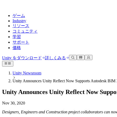
ゲーム
Industry
リソース
コミュニティ
学習
サポート
価格
開発
活用事例
技術ライブラリ
コミュニティハブ
すべてのレベルに対応
サポートオプション
Unity をダウンロード
詳しくみる
Unity Learn
Unityエンジン
3Dコラボレーション
ドキュメント
ディスカッション
ヘルプを得る
無料でUnityスキルをマスターする
任意のプラットフォーム向けに2Dおよび3Dゲームを構築
リアルタイムで3Dプロジェクトを構築およびレビューする
Unityで成功するためのサポート
Unity Newsroom
公式ユーザーマニュアルとAPIリファレンス
議論、問題解決、つながる
Unity Announces Unity Reflect Now Supports Autodesk BIM 
プロフェッショナルトレーニング
Success Plan
共同作業
没入型トレーニング
開発者ツール
イベント
Unityトレーナーでチームをレベルアップ
専門的なサポートで目標を早く達成する
チームでの共同作業と迅速なイテレーション
没入型環境でのトレーニング
Unity Announces Unity Reflect Now Suppo
リリースバージョンと問題追跡
グローバルおよびローカルイベント
Unity初心者向け
Unity をダウンロード
コミュニティストーリー
FAQ
顧客体験
Nov 30, 2020
よくある質問への回答
ロードマップ
スタートガイド
プランと価格
インタラクティブな3D体験を作成する
Made with Unity
今後の機能をレビューする
学習を開始しましょう
デプロイ
業界
Designers, Engineers and Construction project collaborators can now
Unityクリエイターの紹介
お問い合わせ