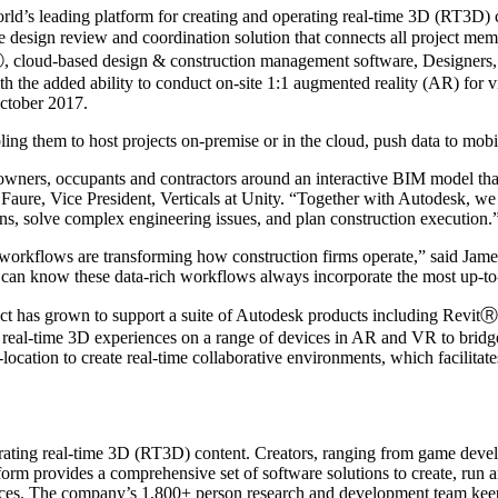
eading platform for creating and operating real-time 3D (RT3D) cont
 design review and coordination solution that connects all project memb
 cloud-based design & construction management software, Designers, e
h the added ability to conduct on-site 1:1 augmented reality (AR) for vis
October 2017.
bling them to host projects on-premise or in the cloud, push data to mob
h owners, occupants and contractors around an interactive BIM model that
en Faure, Vice President, Verticals at Unity. “Together with Autodesk, we
ions, solve complex engineering issues, and plan construction execution.
D workflows are transforming how construction firms operate,” said Jam
can know these data-rich workflows always incorporate the most up-to
ect has grown to support a suite of Autodesk products including Rev
real-time 3D experiences on a range of devices in AR and VR to bridge
-location to create real-time collaborative environments, which facilitat
ating real-time 3D (RT3D) content. Creators, ranging from game develop
tform provides a comprehensive set of software solutions to create, run
evices. The company’s 1,800+ person research and development team kee