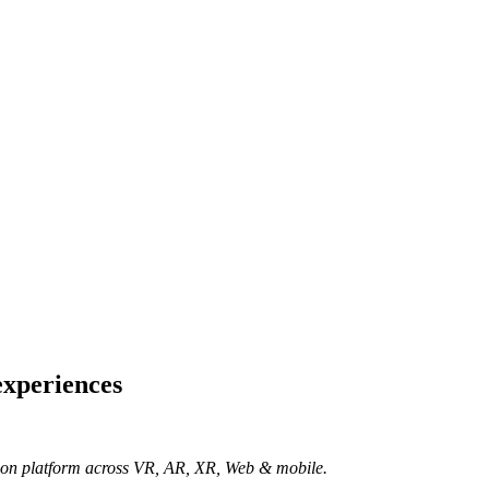
experiences
ation platform across VR, AR, XR, Web & mobile.