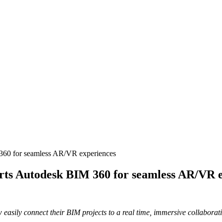
360 for seamless AR/VR experiences
rts Autodesk BIM 360 for seamless AR/VR 
 easily connect their BIM projects to a real time, immersive collabor