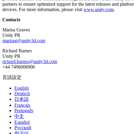
partners to ensure optimized support for the latest releases and plat
devices. For more information, please visit
www.unity.com
.
インディーゲーム
少人数のチームで大規模なゲームを開発する
Contacts
XR ゲーム
Marisa Graves
Unity PR
XR ゲームを複数プラットフォーム向けにローンチする
marisag@unity3d.com
マルチプレイヤーゲーム
Richard Barnes
マルチプレイヤーゲーム制作を簡素化
Unity PR
richard.barnes@unity3d.com
+44 7496006906
言語設定
English
Deutsch
日本語
Français
Português
中文
Español
Русский
한국어