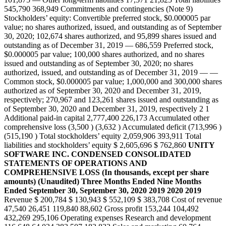
545,790 368,949 Commitments and contingencies (Note 9)
Stockholders’ equity: Convertible preferred stock, $0.000005 par
value; no shares authorized, issued, and outstanding as of September
30, 2020; 102,674 shares authorized, and 95,899 shares issued and
outstanding as of December 31, 2019 — 686,559 Preferred stock,
$0.000005 par value; 100,000 shares authorized, and no shares
issued and outstanding as of September 30, 2020; no shares
authorized, issued, and outstanding as of December 31, 2019 — —
Common stock, $0.000005 par value; 1,000,000 and 300,000 shares
authorized as of September 30, 2020 and December 31, 2019,
respectively; 270,967 and 123,261 shares issued and outstanding as
of September 30, 2020 and December 31, 2019, respectively 2 1
Additional paid-in capital 2,777,400 226,173 Accumulated other
comprehensive loss (3,500 ) (3,632 ) Accumulated deficit (713,996 )
(515,190 ) Total stockholders’ equity 2,059,906 393,911 Total
liabilities and stockholders’ equity $ 2,605,696 $ 762,860
UNITY
SOFTWARE INC.
CONDENSED CONSOLIDATED
STATEMENTS OF OPERATIONS AND
COMPREHENSIVE LOSS
(In thousands, except per share
amounts)
(Unaudited)
Three Months Ended
Nine Months
Ended
September 30,
September 30,
2020
2019
2020
2019
Revenue $ 200,784 $ 130,943 $ 552,109 $ 383,708 Cost of revenue
47,540 26,451 119,840 88,602 Gross profit 153,244 104,492
432,269 295,106 Operating expenses Research and development