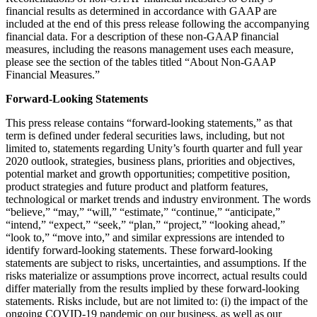
financial results as determined in accordance with GAAP are
included at the end of this press release following the accompanying
financial data. For a description of these non-GAAP financial
measures, including the reasons management uses each measure,
please see the section of the tables titled “About Non-GAAP
Financial Measures.”
Forward-Looking Statements
This press release contains “forward-looking statements,” as that
term is defined under federal securities laws, including, but not
limited to, statements regarding Unity’s fourth quarter and full year
2020 outlook, strategies, business plans, priorities and objectives,
potential market and growth opportunities; competitive position,
product strategies and future product and platform features,
technological or market trends and industry environment. The words
“believe,” “may,” “will,” “estimate,” “continue,” “anticipate,”
“intend,” “expect,” “seek,” “plan,” “project,” “looking ahead,”
“look to,” “move into,” and similar expressions are intended to
identify forward-looking statements. These forward-looking
statements are subject to risks, uncertainties, and assumptions. If the
risks materialize or assumptions prove incorrect, actual results could
differ materially from the results implied by these forward-looking
statements. Risks include, but are not limited to: (i) the impact of the
ongoing COVID-19 pandemic on our business, as well as our