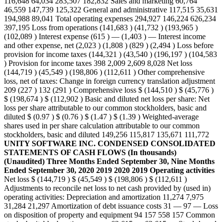
116,648 64,034 283,507 182,832 Sales and marketing 60,764
46,559 147,739 125,322 General and administrative 117,515 35,631
194,988 89,041 Total operating expenses 294,927 146,224 626,234
397,195 Loss from operations (141,683 ) (41,732 ) (193,965 )
(102,089 ) Interest expense (615 ) — (1,403 ) — Interest income
and other expense, net (2,023 ) (1,808 ) (829 ) (2,494 ) Loss before
provision for income taxes (144,321 ) (43,540 ) (196,197 ) (104,583
) Provision for income taxes 398 2,009 2,609 8,028 Net loss
(144,719 ) (45,549 ) (198,806 ) (112,611 ) Other comprehensive
loss, net of taxes: Change in foreign currency translation adjustment
209 (227 ) 132 (291 ) Comprehensive loss $ (144,510 ) $ (45,776 )
$ (198,674 ) $ (112,902 ) Basic and diluted net loss per share: Net
loss per share attributable to our common stockholders, basic and
diluted $ (0.97 ) $ (0.76 ) $ (1.47 ) $ (1.39 ) Weighted-average
shares used in per share calculation attributable to our common
stockholders, basic and diluted 149,256 115,817 135,671 111,772
UNITY SOFTWARE INC.
CONDENSED CONSOLIDATED
STATEMENTS OF CASH FLOWS
(In thousands)
(Unaudited)
Three Months Ended September 30,
Nine Months
Ended September 30,
2020
2019
2020
2019
Operating activities
Net loss $ (144,719 ) $ (45,549 ) $ (198,806 ) $ (112,611 )
Adjustments to reconcile net loss to net cash provided by (used in)
operating activities: Depreciation and amortization 11,274 7,975
31,284 21,297 Amortization of debt issuance costs 31 — 97 — Loss
on disposition of property and equipment 94 157 558 157 Common