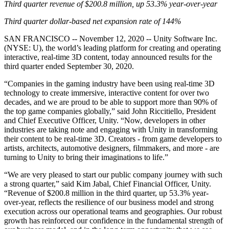
Third quarter revenue of $200.8 million, up 53.3% year-over-year
私たちのチームに連絡する
用語集
Unityエッセンシャルパスウェイ
マルチプラットフォーム
製造業
ライブストリーム
技術用語のライブラリ
Third quarter dollar-based net expansion rate of 144%
Unity は初めてですか？旅を始めましょう
Unity がサポートする 25 以上のプラットフォームを見る
運用の卓越性を達成する
開発者、クリエイター、インサイダーに参加する
インサイト
SAN FRANCISCO -- November 12, 2020 -- Unity Software Inc.
ハウツーガイド
LiveOps
小売
(NYSE: U), the world’s leading platform for creating and operating
Unity Awards
ケーススタディ
ローンチ後のインサイトとライブゲームオペレーション
実用的なヒントとベストプラクティス
interactive, real-time 3D content, today announced results for the
店内体験をオンライン体験に変換する
世界中のUnityクリエイターを祝う
実際の成功事例
third quarter ended September 30, 2020.
成長
教育
自動車
“Companies in the gaming industry have been using real-time 3D
ベストプラクティスガイド
詳しく見る
学生向け
イノベーションと車内体験を促進する
technology to create immersive, interactive content for over two
専門家のヒントとコツ
発見され、モバイルユーザーを獲得する
キャリアをスタートさせる
すべての業界を見る
decades, and we are proud to be able to support more than 90% of
the top game companies globally,” said John Riccitiello, President
and Chief Executive Officer, Unity. “Now, developers in other
デモ
アプリ内課金
教育者向け
industries are taking note and engaging with Unity in transforming
デモ、サンプル、ビルディングブロック
ストアとD2C全体でIAPを管理
教育を大幅に強化
their content to be real-time 3D. Creators - from game developers to
すべてのリソース
artists, architects, automotive designers, filmmakers, and more - are
新機能
収益化
教育機関向けライセンス
turning to Unity to bring their imaginations to life.”
プレイヤーを適切なゲームに接続する
Unityの力をあなたの機関に持ち込む
“We are very pleased to start our public company journey with such
ブログ
Unity で宣伝
Unity で収益化
a strong quarter,” said Kim Jabal, Chief Financial Officer, Unity.
更新情報、情報、技術的ヒント
活用事例
認定教材
“Revenue of $200.8 million in the third quarter, up 53.3% year-
Unityのマスタリーを証明する
over-year, reflects the resilience of our business model and strong
お知らせ
execution across our operational teams and geographies. Our robust
モバイルゲーム
growth has reinforced our confidence in the fundamental strength of
ニュース、ストーリー、プレスセンター
Unity でモバイル向けヒット作を制作して成長させる