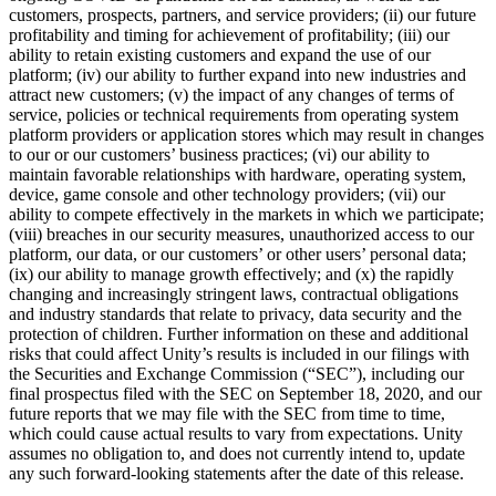
customers, prospects, partners, and service providers; (ii) our future
profitability and timing for achievement of profitability; (iii) our
ability to retain existing customers and expand the use of our
platform; (iv) our ability to further expand into new industries and
attract new customers; (v) the impact of any changes of terms of
service, policies or technical requirements from operating system
platform providers or application stores which may result in changes
to our or our customers’ business practices; (vi) our ability to
maintain favorable relationships with hardware, operating system,
device, game console and other technology providers; (vii) our
ability to compete effectively in the markets in which we participate;
(viii) breaches in our security measures, unauthorized access to our
platform, our data, or our customers’ or other users’ personal data;
(ix) our ability to manage growth effectively; and (x) the rapidly
changing and increasingly stringent laws, contractual obligations
and industry standards that relate to privacy, data security and the
protection of children. Further information on these and additional
risks that could affect Unity’s results is included in our filings with
the Securities and Exchange Commission (“SEC”), including our
final prospectus filed with the SEC on September 18, 2020, and our
future reports that we may file with the SEC from time to time,
which could cause actual results to vary from expectations. Unity
assumes no obligation to, and does not currently intend to, update
any such forward-looking statements after the date of this release.