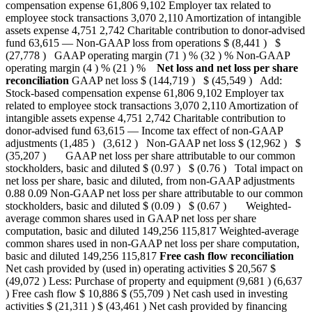
compensation expense 61,806 9,102 Employer tax related to
employee stock transactions 3,070 2,110 Amortization of intangible
assets expense 4,751 2,742 Charitable contribution to donor-advised
fund 63,615 — Non-GAAP loss from operations $ (8,441 ) $
(27,778 ) GAAP operating margin (71 ) % (32 ) % Non-GAAP
operating margin (4 ) % (21 ) %
Net loss and net loss per share
reconciliation
GAAP net loss $ (144,719 ) $ (45,549 ) Add:
Stock-based compensation expense 61,806 9,102 Employer tax
related to employee stock transactions 3,070 2,110 Amortization of
intangible assets expense 4,751 2,742 Charitable contribution to
donor-advised fund 63,615 — Income tax effect of non-GAAP
adjustments (1,485 ) (3,612 ) Non-GAAP net loss $ (12,962 ) $
(35,207 ) GAAP net loss per share attributable to our common
stockholders, basic and diluted $ (0.97 ) $ (0.76 ) Total impact on
net loss per share, basic and diluted, from non-GAAP adjustments
0.88 0.09 Non-GAAP net loss per share attributable to our common
stockholders, basic and diluted $ (0.09 ) $ (0.67 ) Weighted-
average common shares used in GAAP net loss per share
computation, basic and diluted 149,256 115,817 Weighted-average
common shares used in non-GAAP net loss per share computation,
basic and diluted 149,256 115,817
Free cash flow reconciliation
Net cash provided by (used in) operating activities $ 20,567 $
(49,072 ) Less: Purchase of property and equipment (9,681 ) (6,637
) Free cash flow $ 10,886 $ (55,709 ) Net cash used in investing
activities $ (21,311 ) $ (43,461 ) Net cash provided by financing