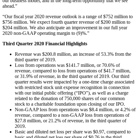
our business model, and in the long-term opportunity that we see
ahead.”
インディーゲーム
“Our fiscal year 2020 revenue outlook is a range of $752 million to
少人数のチームで大規模なゲームを開発する
$756 million. We expect fourth quarter revenue of $200 million to
$204 million. We also anticipate an improvement in our full year
XR ゲーム
2020 non-GAAP operating margin to (9)%.”
XR ゲームを複数プラットフォーム向けにローンチする
Third Quarter 2020 Financial Highlights
マルチプレイヤーゲーム
Revenue was $200.8 million, an increase of 53.3% from the
マルチプレイヤーゲーム制作を簡素化
third quarter of 2019.
Loss from operations was $141.7 million, or 70.6% of
revenue, compared to loss from operations of $41.7 million,
or 31.9% of revenue, in the third quarter of 2019. Our third
quarter results were impacted by a one-time charge associated
with restricted stock unit expense recognition in connection
with our initial public offering (“IPO”), as well as a charge
related to the donation of 750,000 shares of our common
stock to a charitable foundation upon closing of our IPO.
Non-GAAP loss from operations was $8.4 million, or 4.2% of
revenue, compared to a non-GAAP loss from operations of
$27.8 million, or 21.2% of revenue, in the third quarter of
2019.
Basic and diluted net loss per share was $0.97, compared to
basic and diluted net loss per share of $0.76 in the third