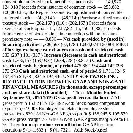
convertible preferred stock, net of issuance costs — — 149,970
124,918 Proceeds from issuance of common stock — 255,882
100,000 355,882 Repurchase and extinguishment of convertible
preferred stock — (48,714 ) — (48,714 ) Purchase and retirement of
treasury stock — (282,167 ) (110 ) (282,167 ) Proceeds from
exercise of stock options 11,523 7,821 15,459 10,882 Proceeds
from exercise of stock options in connection with nonrecourse
promissory note — — 8,856 —
Net cash provided by (used in)
financing activities
1,306,668 (67,178 ) 1,694,073 160,801
Effect
of foreign exchange rate changes on cash and restricted cash
233 (287 ) 181 (327 )
Increase (decrease) in cash and restricted
cash
1,306,157 (159,998 ) 1,634,728 (78,827 )
Cash and
restricted cash, beginning of period
475,667 354,444 147,096
273,273
Cash and restricted cash, end of period
$ 1,781,824 $
194,446 $ 1,781,824 $ 194,446
UNITY SOFTWARE INC.
RECONCILIATION BETWEEN GAAP AND NON-GAAP
FINANCIAL MEASURES
(In thousands, except percentages
and per share data)
(Unaudited)
Three Months Ended
September 30,
2020
2019
Gross profit reconciliation
GAAP
gross profit $ 153,244 $ 104,492 Add: Stock-based compensation
expense 5,072 903 Employer tax related to employee stock
transactions 629 184 Non-GAAP gross profit $ 158,945 $ 105,579
GAAP gross margin 76 % 80 % Non-GAAP gross margin 79 % 81
%
Loss from operations reconciliation
GAAP loss from
operations $ (141,683 ) $ (41,732 ) Add: Stock-based