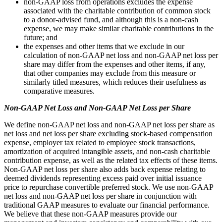
non-GAAP loss from operations excludes the expense
associated with the charitable contribution of common stock
to a donor-advised fund, and although this is a non-cash
expense, we may make similar charitable contributions in the
future; and
the expenses and other items that we exclude in our
calculation of non-GAAP net loss and non-GAAP net loss per
share may differ from the expenses and other items, if any,
that other companies may exclude from this measure or
similarly titled measures, which reduces their usefulness as
comparative measures.
Non-GAAP Net Loss and Non-GAAP Net Loss per Share
We define non-GAAP net loss and non-GAAP net loss per share as
net loss and net loss per share excluding stock-based compensation
expense, employer tax related to employee stock transactions,
amortization of acquired intangible assets, and non-cash charitable
contribution expense, as well as the related tax effects of these items.
Non-GAAP net loss per share also adds back expense relating to
deemed dividends representing excess paid over initial issuance
price to repurchase convertible preferred stock. We use non-GAAP
net loss and non-GAAP net loss per share in conjunction with
traditional GAAP measures to evaluate our financial performance.
We believe that these non-GAAP measures provide our