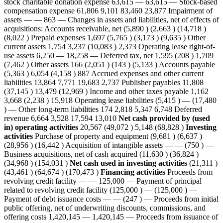
stock charitable donation expense 63,615 — 63,615 — Stock-based
compensation expense 61,806 9,101 83,460 23,877 Impairment of
assets — — 863 — Changes in assets and liabilities, net of effects of
acquisitions: Accounts receivable, net (5,890 ) (2,663 ) (14,718 )
(8,022 ) Prepaid expenses 1,697 (5,765 ) (3,173 ) (9,635 ) Other
current assets 1,754 3,237 (10,083 ) 2,373 Operating lease right-of-
use assets 6,250 — 18,258 — Deferred tax, net 1,595 (208 ) 1,709
(7,462 ) Other assets 166 (2,051 ) (143 ) (5,133 ) Accounts payable
(5,363 ) 6,054 (4,158 ) 887 Accrued expenses and other current
liabilities 13,864 7,771 19,683 2,737 Publisher payables 11,808
(37,145 ) 13,479 (12,969 ) Income and other taxes payable 1,162
3,668 (2,238 ) 15,918 Operating lease liabilities (5,415 ) — (17,480
) — Other long-term liabilities 174 2,818 5,347 6,748 Deferred
revenue 6,664 3,528 17,594 13,010
Net cash provided by (used
in) operating activities
20,567 (49,072 ) 5,148 (68,828 )
Investing
activities
Purchase of property and equipment (9,681 ) (6,637 )
(28,956 ) (16,442 ) Acquisition of intangible assets — — (750 ) —
Business acquisitions, net of cash acquired (11,630 ) (36,824 )
(34,968 ) (154,031 )
Net cash used in investing activities
(21,311 )
(43,461 ) (64,674 ) (170,473 )
Financing activities
Proceeds from
revolving credit facility — — 125,000 — Payment of principal
related to revolving credit facility (125,000 ) — (125,000 ) —
Payment of debt issuance costs — — (247 ) — Proceeds from initial
public offering, net of underwriting discounts, commissions, and
offering costs 1,420,145 — 1,420,145 — Proceeds from issuance of