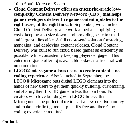
10 in South Korea on Steam.
Cloud Content Delivery offers an enterprise-grade low-
complexity Content Delivery Network (CDN) that helps
game developers deliver live game content updates to the
right users, at the right time.
In September, we launched
Cloud Content Delivery, a network aimed at simplifying
costs, keeping app size down, and providing scale to small
and large studios alike. A full end-to-end solution for storing,
managing, and deploying content releases, Cloud Content
Delivery was built to run cloud-based games as efficiently as
possible, while consistently keeping players engaged. This
enterprise-grade offering is available today as a free trial with
no commitment.
LEGO® microgame allows users to create content
—
no
coding experience.
Also launched in September, the
LEGO® Microgame puts digital LEGO elements into the
hands of new users to get them quickly building, customizing,
and sharing their first 3D game in less than an hour. For
creators who love building with LEGO bricks, this
Microgame is the perfect place to start a new creative journey
and make their first game — plus, it’s free and there’s no
coding experience required.
Outlook