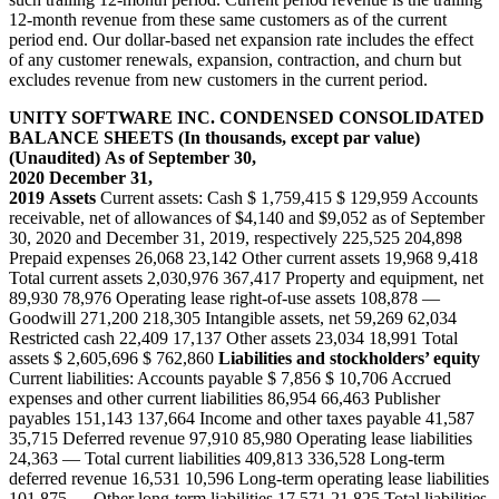
12-month revenue from these same customers as of the current
period end. Our dollar-based net expansion rate includes the effect
of any customer renewals, expansion, contraction, and churn but
excludes revenue from new customers in the current period.
UNITY SOFTWARE INC.
CONDENSED CONSOLIDATED
BALANCE SHEETS
(In thousands, except par value)
(Unaudited)
As of
September 30,
2020
December 31,
2019
Assets
Current assets: Cash $ 1,759,415 $ 129,959 Accounts
receivable, net of allowances of $4,140 and $9,052 as of September
30, 2020 and December 31, 2019, respectively 225,525 204,898
Prepaid expenses 26,068 23,142 Other current assets 19,968 9,418
Total current assets 2,030,976 367,417 Property and equipment, net
89,930 78,976 Operating lease right‑of‑use assets 108,878 —
Goodwill 271,200 218,305 Intangible assets, net 59,269 62,034
Restricted cash 22,409 17,137 Other assets 23,034 18,991 Total
assets $ 2,605,696 $ 762,860
Liabilities and stockholders’ equity
Current liabilities: Accounts payable $ 7,856 $ 10,706 Accrued
expenses and other current liabilities 86,954 66,463 Publisher
payables 151,143 137,664 Income and other taxes payable 41,587
35,715 Deferred revenue 97,910 85,980 Operating lease liabilities
24,363 — Total current liabilities 409,813 336,528 Long-term
deferred revenue 16,531 10,596 Long-term operating lease liabilities
101,875 — Other long-term liabilities 17,571 21,825 Total liabilities