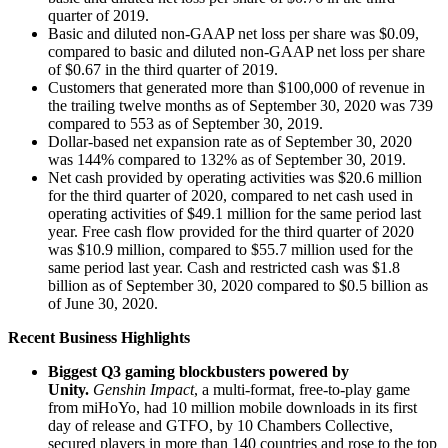
quarter of 2019.
Basic and diluted non-GAAP net loss per share was $0.09,
compared to basic and diluted non-GAAP net loss per share
of $0.67 in the third quarter of 2019.
Customers that generated more than $100,000 of revenue in
the trailing twelve months as of September 30, 2020 was 739
compared to 553 as of September 30, 2019.
Dollar-based net expansion rate as of September 30, 2020
was 144% compared to 132% as of September 30, 2019.
Net cash provided by operating activities was $20.6 million
for the third quarter of 2020, compared to net cash used in
operating activities of $49.1 million for the same period last
year. Free cash flow provided for the third quarter of 2020
was $10.9 million, compared to $55.7 million used for the
same period last year. Cash and restricted cash was $1.8
billion as of September 30, 2020 compared to $0.5 billion as
of June 30, 2020.
Recent Business Highlights
Biggest Q3 gaming blockbusters powered by
Unity.
Genshin Impact
, a multi-format, free-to-play game
from miHoYo, had 10 million mobile downloads in its first
day of release and GTFO, by 10 Chambers Collective,
secured players in more than 140 countries and rose to the top