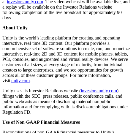
at
investors.unity.com
. The video webcast will be available live, and
a replay will be available on the Investor Relations website
following completion of the live broadcast for approximately 90
days.
About Unity
Unity is the world’s leading platform for creating and operating
interactive, real-time 3D content. Our platform provides a
comprehensive set of software solutions to create, run, and monetize
interactive, real-time 2D and 3D content for mobile phones, tablets,
PCs, consoles, and augmented and virtual reality devices. We serve
customers of all sizes, at every stage of maturity, from individual
creators to large enterprises, and we see opportunities for growth
across all of these customer groups. For more information,
visit
unity.com
.
Unity uses its Investor Relations website (
investors.unity.com
),
filings with the SEC, press releases, public conference calls, and
public webcasts as means of disclosing material nonpublic
information and for complying with its disclosure obligations under
Regulation FD.
Use of Non-GAAP Financial Measures
Reconciliations of non-GAAP financial measures to Unity’s