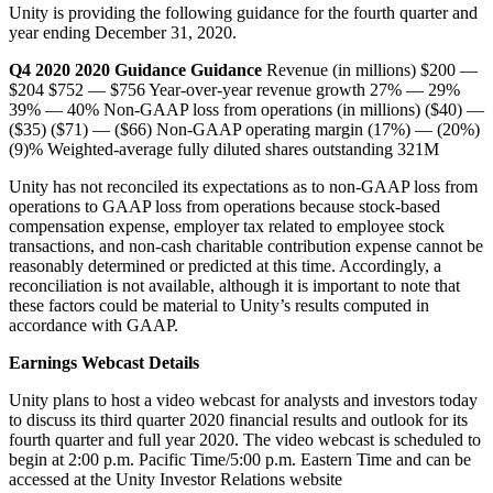
Unity is providing the following guidance for the fourth quarter and
year ending December 31, 2020.
Q4 2020
2020
Guidance
Guidance
Revenue (in millions) $200 —
$204 $752 — $756 Year-over-year revenue growth 27% — 29%
39% — 40% Non-GAAP loss from operations (in millions) ($40) —
($35) ($71) — ($66) Non-GAAP operating margin (17%) — (20%)
(9)% Weighted-average fully diluted shares outstanding 321M
Unity has not reconciled its expectations as to non-GAAP loss from
operations to GAAP loss from operations because stock-based
compensation expense, employer tax related to employee stock
transactions, and non-cash charitable contribution expense cannot be
reasonably determined or predicted at this time. Accordingly, a
reconciliation is not available, although it is important to note that
these factors could be material to Unity’s results computed in
accordance with GAAP.
Earnings Webcast Details
Unity plans to host a video webcast for analysts and investors today
to discuss its third quarter 2020 financial results and outlook for its
fourth quarter and full year 2020. The video webcast is scheduled to
begin at 2:00 p.m. Pacific Time/5:00 p.m. Eastern Time and can be
accessed at the Unity Investor Relations website