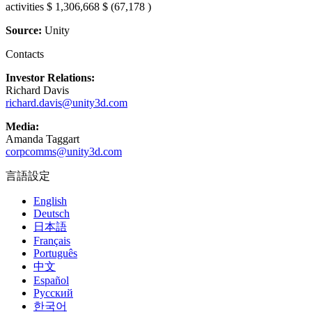
activities $ 1,306,668 $ (67,178 )
Source:
Unity
Contacts
Investor Relations:
Richard Davis
richard.davis@unity3d.com
Media:
Amanda Taggart
corpcomms@unity3d.com
言語設定
English
Deutsch
日本語
Français
Português
中文
Español
Русский
한국어