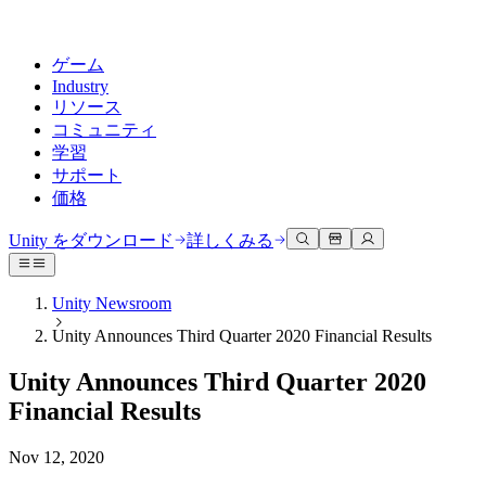
ゲーム
Industry
リソース
コミュニティ
学習
サポート
価格
開発
活用事例
技術ライブラリ
コミュニティハブ
すべてのレベルに対応
サポートオプション
Unity をダウンロード
詳しくみる
Unity Learn
Unityエンジン
3Dコラボレーション
ドキュメント
ディスカッション
ヘルプを得る
無料でUnityスキルをマスターする
任意のプラットフォーム向けに2Dおよび3Dゲームを構築
リアルタイムで3Dプロジェクトを構築およびレビューする
Unityで成功するためのサポート
Unity Newsroom
公式ユーザーマニュアルとAPIリファレンス
議論、問題解決、つながる
Unity Announces Third Quarter 2020 Financial Results
プロフェッショナルトレーニング
Success Plan
共同作業
没入型トレーニング
開発者ツール
イベント
Unityトレーナーでチームをレベルアップ
専門的なサポートで目標を早く達成する
チームでの共同作業と迅速なイテレーション
没入型環境でのトレーニング
Unity Announces Third Quarter 2020
リリースバージョンと問題追跡
グローバルおよびローカルイベント
Unity初心者向け
Unity をダウンロード
Financial Results
コミュニティストーリー
FAQ
顧客体験
よくある質問への回答
ロードマップ
スタートガイド
プランと価格
インタラクティブな3D体験を作成する
Nov 12, 2020
Made with Unity
今後の機能をレビューする
学習を開始しましょう
デプロイ
業界
Unityクリエイターの紹介
お問い合わせ