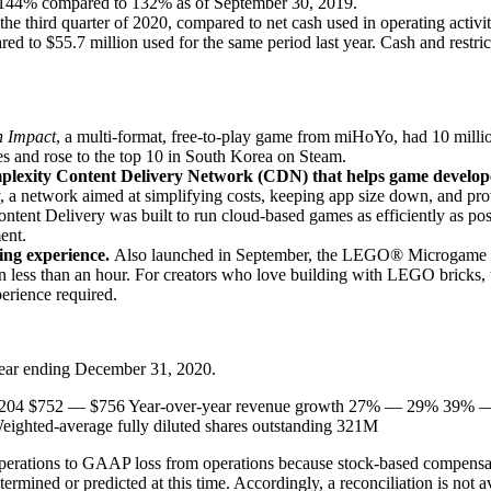
s 144% compared to 132% as of September 30, 2019.
the third quarter of 2020, compared to net cash used in operating activit
red to $55.7 million used for the same period last year. Cash and restr
n Impact
, a multi-format, free-to-play game from miHoYo, had 10 milli
s and rose to the top 10 in South Korea on Steam.
lexity Content Delivery Network (CDN) that helps game developers 
 network aimed at simplifying costs, keeping app size down, and provid
ntent Delivery was built to run cloud-based games as efficiently as pos
ent.
ing experience.
Also launched in September, the LEGO® Microgame put
in less than an hour. For creators who love building with LEGO bricks, t
perience required.
 year ending December 31, 2020.
$204 $752 — $756 Year-over-year revenue growth 27% — 29% 39% — 
hted-average fully diluted shares outstanding 321M
operations to GAAP loss from operations because stock-based compensat
mined or predicted at this time. Accordingly, a reconciliation is not ava