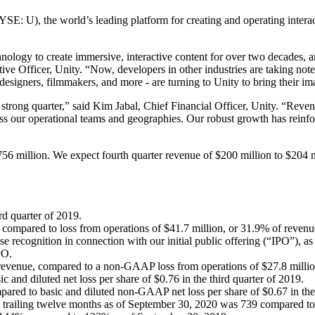
, the world’s leading platform for creating and operating interactiv
ology to create immersive, interactive content for over two decades, 
ive Officer, Unity. “Now, developers in other industries are taking note
designers, filmmakers, and more - are turning to Unity to bring their ima
strong quarter,” said Kim Jabal, Chief Financial Officer, Unity. “Revenu
ross our operational teams and geographies. Our robust growth has reinf
midor).
756 million. We expect fourth quarter revenue of $200 million to $204 
d quarter of 2019.
ompared to loss from operations of $41.7 million, or 31.9% of revenue,
se recognition in connection with our initial public offering (“IPO”), as
PO.
venue, compared to a non-GAAP loss from operations of $27.8 million, 
c and diluted net loss per share of $0.76 in the third quarter of 2019.
red to basic and diluted non-GAAP net loss per share of $0.67 in the 
e trailing twelve months as of September 30, 2020 was 739 compared to