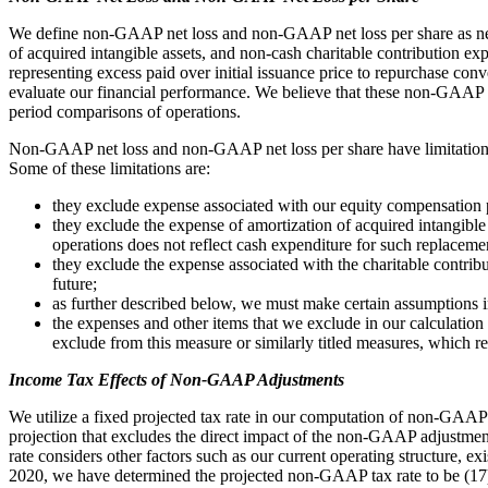
We define non-GAAP net loss and non-GAAP net loss per share as net 
of acquired intangible assets, and non-cash charitable contribution ex
representing excess paid over initial issuance price to repurchase c
evaluate our financial performance. We believe that these non-GAAP m
period comparisons of operations.
Non-GAAP net loss and non-GAAP net loss per share have limitations as
Some of these limitations are:
they exclude expense associated with our equity compensation p
they exclude the expense of amortization of acquired intangibl
operations does not reflect cash expenditure for such replaceme
they exclude the expense associated with the charitable contrib
future;
as further described below, we must make certain assumptions 
the expenses and other items that we exclude in our calculatio
exclude from this measure or similarly titled measures, which r
Income Tax Effects of Non-GAAP Adjustments
We utilize a fixed projected tax rate in our computation of non-GAAP i
projection that excludes the direct impact of the non-GAAP adjustment
rate considers other factors such as our current operating structure, e
2020, we have determined the projected non-GAAP tax rate to be (17)%. 