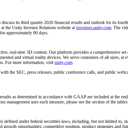
 discuss its third quarter 2020 financial results and outlook for its fou
at the Unity Investor Relations website at
investors.unity.com
. The vid
 for approximately 90 days.
ctive, real-time 3D content. Our platform provides a comprehensive set o
ted and virtual reality devices. We serve customers of all sizes, at eve
ps. For more information, visit
unity.com
.
gs with the SEC, press releases, public conference calls, and public web
esults as determined in accordance with GAAP are included at the end o
sons management uses each measure, please see the section of the tab
is defined under federal securities laws, including, but not limited to, 
 and growth opportunities; competitive position, product strategies and f