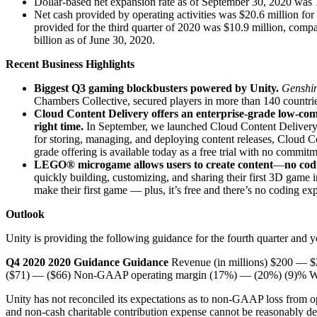
Dollar-based net expansion rate as of September 30, 2020 wa
Jogos XR
Net cash provided by operating activities was $20.6 million for 
Lance jogos XR em várias plataformas
provided for the third quarter of 2020 was $10.9 million, compa
billion as of June 30, 2020.
Jogos com multijogador
Simplifique o desenvolvimento de jogos multiplayer
Recent Business Highlights
Biggest Q3 gaming blockbusters powered by Unity.
Genshi
Chambers Collective, secured players in more than 140 countrie
Cloud Content Delivery offers an enterprise-grade low-comp
right time.
In September, we launched Cloud Content Delivery, a
for storing, managing, and deploying content releases, Cloud Co
grade offering is available today as a free trial with no commitm
LEGO® microgame allows users to create content
—
no cod
quickly building, customizing, and sharing their first 3D game 
make their first game — plus, it’s free and there’s no coding ex
Outlook
Unity is providing the following guidance for the fourth quarter and
Q4 2020
2020
Guidance
Guidance
Revenue (in millions) $200 — 
($71) — ($66) Non-GAAP operating margin (17%) — (20%) (9)% Weig
Unity has not reconciled its expectations as to non-GAAP loss from 
and non-cash charitable contribution expense cannot be reasonably deter