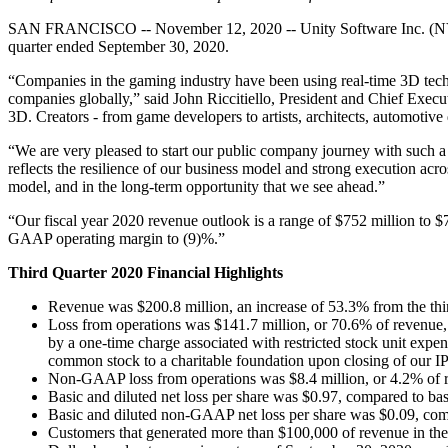
Descubra mais de 25 plataformas que o Unity suporta
Alcançar excelência operacional
É iniciante no Unity? Comece sua jornada
Insights
Junte-se a desenvolvedores, criadores e insiders
SAN FRANCISCO -- November 12, 2020 -- Unity Software Inc. (NYSE: U)
LiveOps
Varejo
Tutoriais
quarter ended September 30, 2020.
Estudos de caso
Prêmios Unity
Insights pós-lançamento e operações de jogos ao vivo
Transformar experiências em loja em experiências online
Dicas práticas e melhores práticas
Histórias de sucesso do mundo real
Celebrando criadores do Unity em todo o mundo
Amplie
Educação
“Companies in the gaming industry have been using real-time 3D techn
companies globally,” said John Riccitiello, President and Chief Execut
Automotivo
3D. Creators - from game developers to artists, architects, automotive 
Guias de melhores práticas
Aquisição de usuários
Impulsione a inovação e as experiências dentro do carro
Para estudantes
Dicas e truques de especialistas
Seja descoberto e adquira usuários móveis
Veja todas as indústrias
Impulsione sua carreira
“We are very pleased to start our public company journey with such a 
reflects the resilience of our business model and strong execution ac
Demonstrações
In-App Purchase
Para educadores
model, and in the long-term opportunity that we see ahead.”
Demonstrações, amostras e blocos de construção
Gerencie as IAP em todas as lojas e no modelo D2C (direto ao consu
Impulsione seu ensino
Todos os recursos
“Our fiscal year 2020 revenue outlook is a range of $752 million to $
Novidades
GAAP operating margin to (9)%.”
Monetização
Concessão de Licença Educacional
Conecte jogadores com os jogos certos
Leve o poder do Unity para sua instituição
Third Quarter 2020 Financial Highlights
Blog
Anuncie com o Unity
Monetize com o Unity
Atualizações, informações e dicas técnicas
Casos de uso
Certificações
Revenue was $200.8 million, an increase of 53.3% from the thir
Prove sua maestria em Unity
Loss from operations was $141.7 million, or 70.6% of revenue, c
Notícias
Jogos de dispositivos móveis
by a one-time charge associated with restricted stock unit expen
Notícias, histórias e centro de imprensa
Crie e faça crescer sucessos móveis com o Unity
common stock to a charitable foundation upon closing of our I
Non-GAAP loss from operations was $8.4 million, or 4.2% of re
Jogos Independentes
Basic and diluted net loss per share was $0.97, compared to basi
Lance grandes jogos com pequenas equipes
Basic and diluted non-GAAP net loss per share was $0.09, compa
Customers that generated more than $100,000 of revenue in th