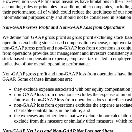
However, non-GAAP financial measures have limitations in their use
accounting rules or principles. In addition, other companies, includi
their performance, all of which could reduce the usefulness of our n
informational purposes only and should not be considered in isolation
Non-GAAP Gross Profit and Non-GAAP Loss from Operations
We define non-GAAP gross profit as gross profit excluding stock-bas
operations excluding stock-based compensation expense, employer tax r
non-GAAP gross profit and non-GAAP loss from operations in conjun
from operations provides our management and investors consistency and
stock-based compensation expense, employer tax related to employee st
indicative of our overall operating performance.
Non-GAAP gross profit and non-GAAP loss from operations have limitatio
GAAP. Some of these limitations are:
they exclude expense associated with our equity compensation p
non-GAAP loss from operations excludes the expense of amortiza
future and non-GAAP loss from operations does not reflect cas
non-GAAP loss from operations excludes the expense associated
charitable contributions in the future; and
the expenses and other items that we exclude in our calculatio
exclude from this measure or similarly titled measures, which r
Non-GAAP Net Loss and Non-GAAP Net Loss per Share