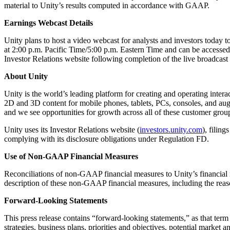
material to Unity’s results computed in accordance with GAAP.
Earnings Webcast Details
Unity plans to host a video webcast for analysts and investors today to
at 2:00 p.m. Pacific Time/5:00 p.m. Eastern Time and can be accessed 
Investor Relations website following completion of the live broadcast
About Unity
Unity is the world’s leading platform for creating and operating intera
2D and 3D content for mobile phones, tablets, PCs, consoles, and augmen
and we see opportunities for growth across all of these customer grou
Unity uses its Investor Relations website (
investors.unity.com
), filin
complying with its disclosure obligations under Regulation FD.
Use of Non-GAAP Financial Measures
Reconciliations of non-GAAP financial measures to Unity’s financial r
description of these non-GAAP financial measures, including the rea
Forward-Looking Statements
This press release contains “forward-looking statements,” as that term 
strategies, business plans, priorities and objectives, potential market