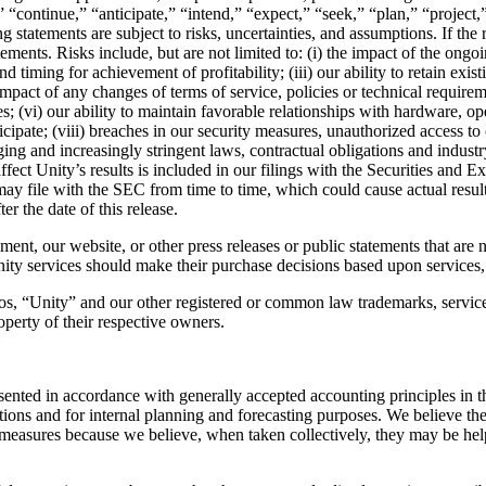
“continue,” “anticipate,” “intend,” “expect,” “seek,” “plan,” “project,
statements are subject to risks, uncertainties, and assumptions. If the r
atements. Risks include, but are not limited to: (i) the impact of the 
and timing for achievement of profitability; (iii) our ability to retain ex
impact of any changes of terms of service, policies or technical require
s; (vi) our ability to maintain favorable relationships with hardware, 
icipate; (viii) breaches in our security measures, unauthorized access to 
ing and increasingly stringent laws, contractual obligations and industry
affect Unity’s results is included in our filings with the Securities an
ay file with the SEC from time to time, which could cause actual result
r the date of this release.
ment, our website, or other press releases or public statements that are n
ty services should make their purchase decisions based upon services, fe
s, “Unity” and our other registered or common law trademarks, service 
operty of their respective owners.
esented in accordance with generally accepted accounting principles 
ations and for internal planning and forecasting purposes. We believe 
easures because we believe, when taken collectively, they may be help