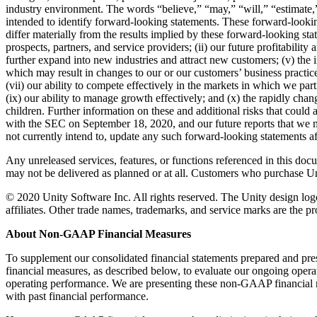
industry environment. The words “believe,” “may,” “will,” “estimate,” 
intended to identify forward-looking statements. These forward-looking 
differ materially from the results implied by these forward-looking st
prospects, partners, and service providers; (ii) our future profitability 
further expand into new industries and attract new customers; (v) the 
which may result in changes to our or our customers’ business practice
(vii) our ability to compete effectively in the markets in which we part
(ix) our ability to manage growth effectively; and (x) the rapidly chang
children. Further information on these and additional risks that could 
with the SEC on September 18, 2020, and our future reports that we m
not currently intend to, update any such forward-looking statements afte
Any unreleased services, features, or functions referenced in this docu
may not be delivered as planned or at all. Customers who purchase Uni
© 2020 Unity Software Inc. All rights reserved. The Unity design logo
affiliates. Other trade names, trademarks, and service marks are the pr
About Non-GAAP Financial Measures
To supplement our consolidated financial statements prepared and pr
financial measures, as described below, to evaluate our ongoing oper
operating performance. We are presenting these non-GAAP financial m
with past financial performance.