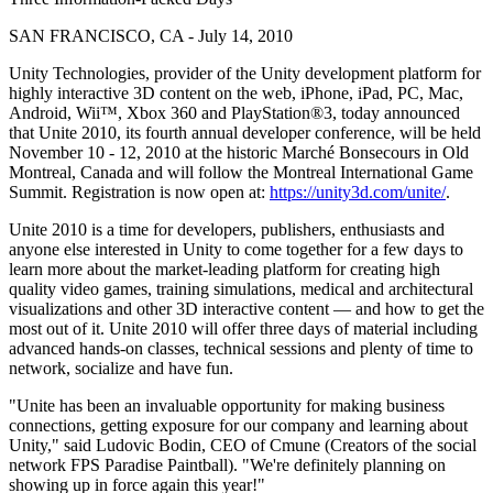
私たちのチームに連絡する
用語集
Unityエッセンシャルパスウェイ
マルチプラットフォーム
製造業
SAN FRANCISCO, CA - July 14, 2010
ライブストリーム
技術用語のライブラリ
Unity は初めてですか？旅を始めましょう
Unity がサポートする 25 以上のプラットフォームを見る
運用の卓越性を達成する
開発者、クリエイター、インサイダーに参加する
インサイト
Unity Technologies, provider of the Unity development platform for
highly interactive 3D content on the web, iPhone, iPad, PC, Mac,
ハウツーガイド
LiveOps
小売
Android, Wii™, Xbox 360 and PlayStation®3, today announced
Unity Awards
ケーススタディ
ローンチ後のインサイトとライブゲームオペレーション
実用的なヒントとベストプラクティス
店内体験をオンライン体験に変換する
that Unite 2010, its fourth annual developer conference, will be held
世界中のUnityクリエイターを祝う
実際の成功事例
成長
教育
November 10 - 12, 2010 at the historic Marché Bonsecours in Old
Montreal, Canada and will follow the Montreal International Game
自動車
ベストプラクティスガイド
Summit. Registration is now open at:
https://unity3d.com/unite/
.
詳しく見る
学生向け
イノベーションと車内体験を促進する
専門家のヒントとコツ
発見され、モバイルユーザーを獲得する
キャリアをスタートさせる
すべての業界を見る
Unite 2010 is a time for developers, publishers, enthusiasts and
anyone else interested in Unity to come together for a few days to
デモ
アプリ内課金
教育者向け
learn more about the market-leading platform for creating high
デモ、サンプル、ビルディングブロック
ストアとD2C全体でIAPを管理
教育を大幅に強化
quality video games, training simulations, medical and architectural
visualizations and other 3D interactive content — and how to get the
すべてのリソース
most out of it. Unite 2010 will offer three days of material including
新機能
収益化
教育機関向けライセンス
advanced hands-on classes, technical sessions and plenty of time to
プレイヤーを適切なゲームに接続する
Unityの力をあなたの機関に持ち込む
network, socialize and have fun.
ブログ
Unity で宣伝
Unity で収益化
更新情報、情報、技術的ヒント
"Unite has been an invaluable opportunity for making business
活用事例
認定教材
connections, getting exposure for our company and learning about
Unityのマスタリーを証明する
Unity," said Ludovic Bodin, CEO of Cmune (Creators of the social
お知らせ
モバイルゲーム
network FPS Paradise Paintball). "We're definitely planning on
ニュース、ストーリー、プレスセンター
Unity でモバイル向けヒット作を制作して成長させる
showing up in force again this year!"