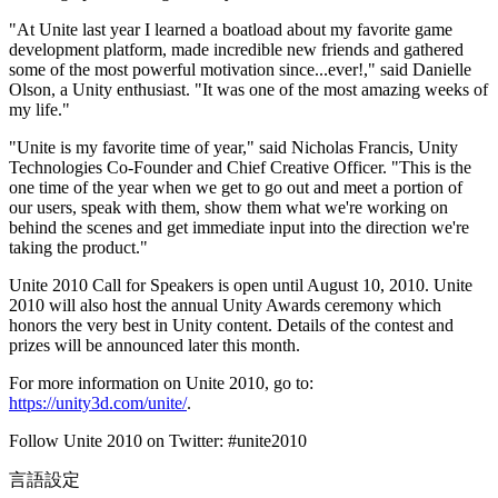
"At Unite last year I learned a boatload about my favorite game
インディーゲーム
development platform, made incredible new friends and gathered
少人数のチームで大規模なゲームを開発する
some of the most powerful motivation since...ever!," said Danielle
Olson, a Unity enthusiast. "It was one of the most amazing weeks of
my life."
XR ゲーム
XR ゲームを複数プラットフォーム向けにローンチする
"Unite is my favorite time of year," said Nicholas Francis, Unity
Technologies Co-Founder and Chief Creative Officer. "This is the
マルチプレイヤーゲーム
one time of the year when we get to go out and meet a portion of
マルチプレイヤーゲーム制作を簡素化
our users, speak with them, show them what we're working on
behind the scenes and get immediate input into the direction we're
taking the product."
Unite 2010 Call for Speakers is open until August 10, 2010. Unite
2010 will also host the annual Unity Awards ceremony which
honors the very best in Unity content. Details of the contest and
prizes will be announced later this month.
For more information on Unite 2010, go to:
https://unity3d.com/unite/
.
Follow Unite 2010 on Twitter: #unite2010
言語設定