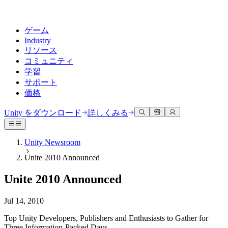
ゲーム
Industry
リソース
コミュニティ
学習
サポート
価格
開発
活用事例
技術ライブラリ
コミュニティハブ
すべてのレベルに対応
サポートオプション
Unity をダウンロード
詳しくみる
Unity Learn
Unityエンジン
3Dコラボレーション
ドキュメント
ディスカッション
ヘルプを得る
無料でUnityスキルをマスターする
任意のプラットフォーム向けに2Dおよび3Dゲームを構築
リアルタイムで3Dプロジェクトを構築およびレビューする
Unityで成功するためのサポート
Unity Newsroom
公式ユーザーマニュアルとAPIリファレンス
議論、問題解決、つながる
Unite 2010 Announced
プロフェッショナルトレーニング
Success Plan
共同作業
没入型トレーニング
開発者ツール
イベント
Unityトレーナーでチームをレベルアップ
専門的なサポートで目標を早く達成する
チームでの共同作業と迅速なイテレーション
没入型環境でのトレーニング
Unite 2010 Announced
リリースバージョンと問題追跡
グローバルおよびローカルイベント
Unity初心者向け
Unity をダウンロード
コミュニティストーリー
FAQ
顧客体験
Jul 14, 2010
よくある質問への回答
ロードマップ
スタートガイド
プランと価格
インタラクティブな3D体験を作成する
Made with Unity
今後の機能をレビューする
学習を開始しましょう
デプロイ
業界
Top Unity Developers, Publishers and Enthusiasts to Gather for
Unityクリエイターの紹介
お問い合わせ
Three Information-Packed Days