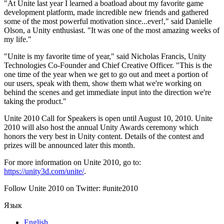
Выпускайте большие игры с небольшими командами
"At Unite last year I learned a boatload about my favorite game
development platform, made incredible new friends and gathered
some of the most powerful motivation since...ever!," said Danielle
XR-игры
Olson, a Unity enthusiast. "It was one of the most amazing weeks of
Запускайте XR-игры на разных платформах
my life."
Многопользовательские игры
"Unite is my favorite time of year," said Nicholas Francis, Unity
Упрощенное создание многопользовательских игр
Technologies Co-Founder and Chief Creative Officer. "This is the
one time of the year when we get to go out and meet a portion of
our users, speak with them, show them what we're working on
behind the scenes and get immediate input into the direction we're
taking the product."
Unite 2010 Call for Speakers is open until August 10, 2010. Unite
2010 will also host the annual Unity Awards ceremony which
honors the very best in Unity content. Details of the contest and
prizes will be announced later this month.
For more information on Unite 2010, go to:
https://unity3d.com/unite/
.
Follow Unite 2010 on Twitter: #unite2010
Язык
English