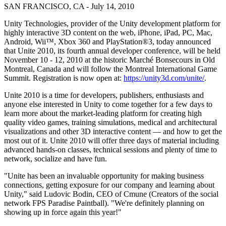
Откройте для себя более 25 платформ, которые поддерживает
Достигнуть операционного совершенства
Не использовали Unity раньше? Начните свое путешествие
SAN FRANCISCO, CA - July 14, 2010
Дополнительная информация
Присоединяйтесь к разработчикам, креаторам и инсайдерам
Unity
Торговля
Практические руководства
Unity Technologies, provider of the Unity development platform for
Истории успеха
Награды Unity
LiveOps
Преобразовать опыт в магазине в онлайн-опыт
Практические советы и лучшие практики
highly interactive 3D content on the web, iPhone, iPad, PC, Mac,
Истории успеха из реальной жизни
Празднование Unity-креаторов по всему миру
Анализ после запуска и операции с живыми играми
Образование
Android, Wii™, Xbox 360 and PlayStation®3, today announced
Развивайте
that Unite 2010, its fourth annual developer conference, will be held
Автомобильная отрасль
Руководства по лучшим практикам
November 10 - 12, 2010 at the historic Marché Bonsecours in Old
Увеличьте инновации и впечатления в автомобиле
Для студентов
Советы и хитрости от экспертов
Montreal, Canada and will follow the Montreal International Game
Привлечение пользователей
Посмотреть все отрасли
Запустите свою карьеру
Summit. Registration is now open at:
https://unity3d.com/unite/
.
Будьте замечены и привлекайте мобильных пользователей
Демонстрационные проекты
Для преподавателей
Unite 2010 is a time for developers, publishers, enthusiasts and
Демо-версии, образцы и строительные блоки
Встроенные покупки
Улучшите свое преподавание
anyone else interested in Unity to come together for a few days to
Все ресурсы
Управляйте IAP в магазинах и D2C
learn more about the market-leading platform for creating high
Что нового
Лицензия Education Grant
quality video games, training simulations, medical and architectural
Монетизация
Принесите мощь Unity в ваше учебное заведение
visualizations and other 3D interactive content — and how to get the
Блог
Соединяйте игроков с подходящими играми
most out of it. Unite 2010 will offer three days of material including
Обновления, информация и технические советы
Рекламируйте с помощью Unity
Монетизируйте с помощью
advanced hands-on classes, technical sessions and plenty of time to
Программы сертификации
Unity
network, socialize and have fun.
Докажите свое мастерство в Unity
Примеры использования
Новости
"Unite has been an invaluable opportunity for making business
Новости, истории и пресс-центр
connections, getting exposure for our company and learning about
Мобильные игры
Unity," said Ludovic Bodin, CEO of Cmune (Creators of the social
Создавайте и развивайте мобильные хиты с Unity
network FPS Paradise Paintball). "We're definitely planning on
showing up in force again this year!"
Инди-игры