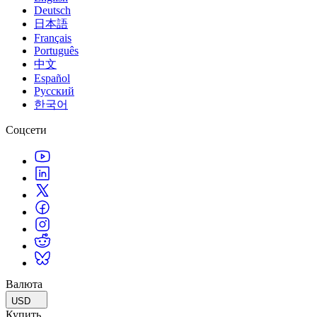
Deutsch
日本語
Français
Português
中文
Español
Русский
한국어
Соцсети
Валюта
USD
Купить