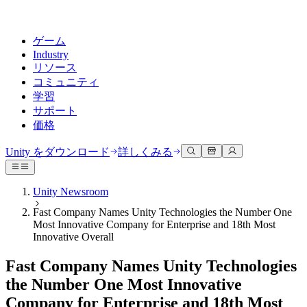
ゲーム
Industry
リソース
コミュニティ
学習
サポート
価格
開発
活用事例
技術ライブラリ
コミュニティハブ
すべてのレベルに対応
サポートオプション
Unity をダウンロード
詳しくみる
Unity Learn
Unityエンジン
3Dコラボレーション
ドキュメント
ディスカッション
ヘルプを得る
無料でUnityスキルをマスターする
任意のプラットフォーム向けに2Dおよび3Dゲームを構築
リアルタイムで3Dプロジェクトを構築およびレビューする
Unityで成功するためのサポート
Unity Newsroom
公式ユーザーマニュアルとAPIリファレンス
議論、問題解決、つながる
Fast Company Names Unity Technologies the Number One
プロフェッショナルトレーニング
Success Plan
共同作業
没入型トレーニング
Most Innovative Company for Enterprise and 18th Most
開発者ツール
イベント
Unityトレーナーでチームをレベルアップ
専門的なサポートで目標を早く達成する
チームでの共同作業と迅速なイテレーション
没入型環境でのトレーニング
Innovative Overall
リリースバージョンと問題追跡
グローバルおよびローカルイベント
Unity初心者向け
Unity をダウンロード
コミュニティストーリー
FAQ
Fast Company Names Unity Technologies
顧客体験
よくある質問への回答
ロードマップ
スタートガイド
プランと価格
インタラクティブな3D体験を作成する
the Number One Most Innovative
Made with Unity
今後の機能をレビューする
学習を開始しましょう
デプロイ
業界
Company for Enterprise and 18th Most
Unityクリエイターの紹介
お問い合わせ