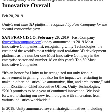
Innovative Overall
私たちのチームに連絡する
用語集
Unityエッセンシャルパスウェイ
マルチプラットフォーム
製造業
ライブストリーム
技術用語のライブラリ
Unity は初めてですか？旅を始めましょう
Unity がサポートする 25 以上のプラットフォームを見る
運用の卓越性を達成する
開発者、クリエイター、インサイダーに参加する
インサイト
Feb 20, 2019
ハウツーガイド
LiveOps
小売
Unity’s real-time 3D platform recognized by Fast Company for the
Unity Awards
ケーススタディ
ローンチ後のインサイトとライブゲームオペレーション
実用的なヒントとベストプラクティス
店内体験をオンライン体験に変換する
second consecutive year
世界中のUnityクリエイターを祝う
実際の成功事例
成長
教育
SAN FRANCISCO, February 20, 2019
- Fast Company
自動車
(
https://fastcompany.com
) today announced its 2019 Most
ベストプラクティスガイド
詳しく見る
学生向け
イノベーションと車内体験を促進する
Innovative Companies list, recognizing Unity Technologies, the
専門家のヒントとコツ
発見され、モバイルユーザーを獲得する
キャリアをスタートさせる
すべての業界を見る
creator of the world’s most widely used real-time 3D development
platform, as the number one Most Innovative Company in the
デモ
enterprise sector and number 18 on this year’s Top 50 Most
アプリ内課金
教育者向け
Innovative Companies.
デモ、サンプル、ビルディングブロック
ストアとD2C全体でIAPを管理
教育を大幅に強化
すべてのリソース
“It’s an honor for Unity to be recognized not only for our
新機能
収益化
教育機関向けライセンス
achievement in gaming, but also for the impact we’re starting to
make in other industries like automotive, film, and architecture,” said
プレイヤーを適切なゲームに接続する
Unityの力をあなたの機関に持ち込む
John Riccitiello, Chief Executive Officer, Unity Technologies.
ブログ
Unity で宣伝
Unity で収益化
“2019 promises to be a year of continued innovation. We look
更新情報、情報、技術的ヒント
活用事例
認定教材
forward to sharing our new technologies with all creators from
Unityのマスタリーを証明する
various industries worldwide.”
お知らせ
モバイルゲーム
In 2018, Unity announced several strategic initiatives, including
ニュース、ストーリー、プレスセンター
Unity でモバイル向けヒット作を制作して成長させる