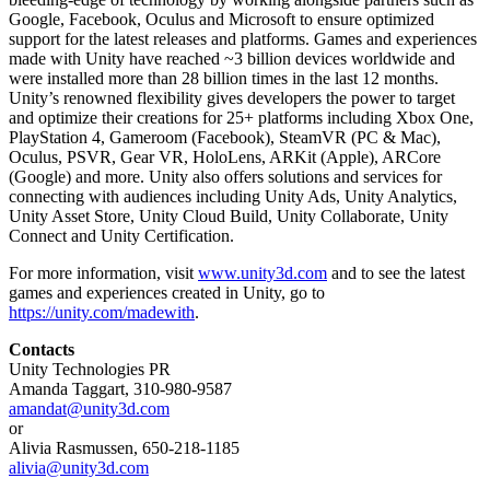
Google, Facebook, Oculus and Microsoft to ensure optimized
support for the latest releases and platforms. Games and experiences
made with Unity have reached ~3 billion devices worldwide and
were installed more than 28 billion times in the last 12 months.
Unity’s renowned flexibility gives developers the power to target
and optimize their creations for 25+ platforms including Xbox One,
PlayStation 4, Gameroom (Facebook), SteamVR (PC & Mac),
Oculus, PSVR, Gear VR, HoloLens, ARKit (Apple), ARCore
(Google) and more. Unity also offers solutions and services for
connecting with audiences including Unity Ads, Unity Analytics,
Unity Asset Store, Unity Cloud Build, Unity Collaborate, Unity
Connect and Unity Certification.
For more information, visit
www.unity3d.com
and to see the latest
games and experiences created in Unity, go to
https://unity.com/madewith
.
Contacts
Unity Technologies PR
Amanda Taggart, 310-980-9587
amandat@unity3d.com
or
Alivia Rasmussen, 650-218-1185
alivia@unity3d.com