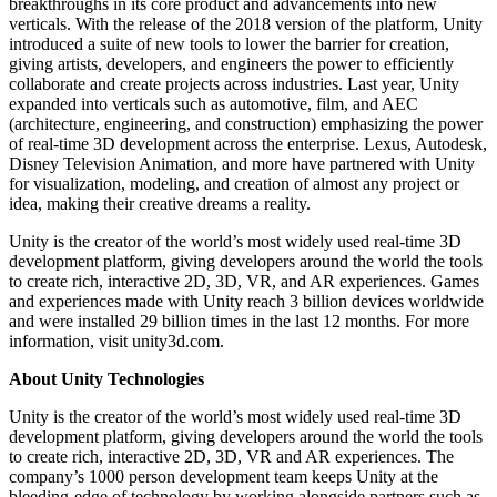
breakthroughs in its core product and advancements into new
verticals. With the release of the 2018 version of the platform, Unity
インディーゲーム
introduced a suite of new tools to lower the barrier for creation,
少人数のチームで大規模なゲームを開発する
giving artists, developers, and engineers the power to efficiently
collaborate and create projects across industries. Last year, Unity
expanded into verticals such as automotive, film, and AEC
XR ゲーム
(architecture, engineering, and construction) emphasizing the power
XR ゲームを複数プラットフォーム向けにローンチする
of real-time 3D development across the enterprise. Lexus, Autodesk,
Disney Television Animation, and more have partnered with Unity
マルチプレイヤーゲーム
for visualization, modeling, and creation of almost any project or
idea, making their creative dreams a reality.
マルチプレイヤーゲーム制作を簡素化
Unity is the creator of the world’s most widely used real-time 3D
development platform, giving developers around the world the tools
to create rich, interactive 2D, 3D, VR, and AR experiences. Games
and experiences made with Unity reach 3 billion devices worldwide
and were installed 29 billion times in the last 12 months. For more
information, visit unity3d.com.
About Unity Technologies
Unity is the creator of the world’s most widely used real-time 3D
development platform, giving developers around the world the tools
to create rich, interactive 2D, 3D, VR and AR experiences. The
company’s 1000 person development team keeps Unity at the
bleeding-edge of technology by working alongside partners such as