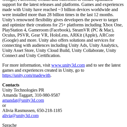
support for the latest releases and platforms. Games and experiences
made with Unity have reached ~3 billion devices worldwide and
were installed more than 28 billion times in the last 12 months.
Unity’s renowned flexibility gives developers the power to target
and optimize their creations for 25+ platforms including Xbox One,
PlayStation 4, Gameroom (Facebook), SteamVR (PC & Mac),
Oculus, PSVR, Gear VR, HoloLens, ARKit (Apple), ARCore
(Google) and more. Unity also offers solutions and services for
connecting with audiences including Unity Ads, Unity Analytics,
Unity Asset Store, Unity Cloud Build, Unity Collaborate, Unity
Connect and Unity Certification.
For more information, visit
www.unity3d.com
and to see the latest
games and experiences created in Unity, go to
https://unity.com/madewith
.
Contacts
Unity Technologies PR
Amanda Taggart, 310-980-9587
amandat@unity3d.com
or
Alivia Rasmussen, 650-218-1185
alivia@unity3d.com
Sprache