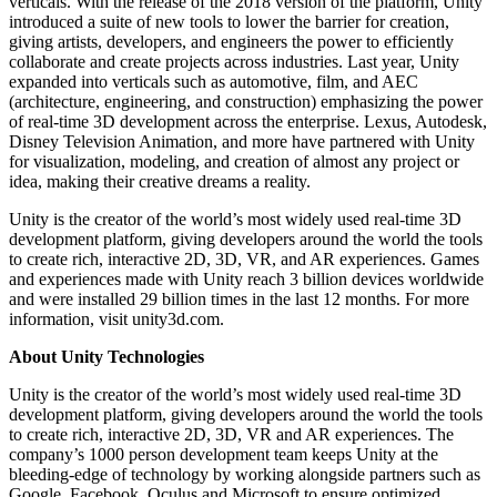
verticals. With the release of the 2018 version of the platform, Unity
XR-Spiele
introduced a suite of new tools to lower the barrier for creation,
XR-Spiele plattformübergreifend starten
giving artists, developers, and engineers the power to efficiently
collaborate and create projects across industries. Last year, Unity
Multiplayer-Spiele
expanded into verticals such as automotive, film, and AEC
Vereinfachte Entwicklung von Multiplayer-Spielen
(architecture, engineering, and construction) emphasizing the power
of real-time 3D development across the enterprise. Lexus, Autodesk,
Disney Television Animation, and more have partnered with Unity
for visualization, modeling, and creation of almost any project or
idea, making their creative dreams a reality.
Unity is the creator of the world’s most widely used real-time 3D
development platform, giving developers around the world the tools
to create rich, interactive 2D, 3D, VR, and AR experiences. Games
and experiences made with Unity reach 3 billion devices worldwide
and were installed 29 billion times in the last 12 months. For more
information, visit unity3d.com.
About Unity Technologies
Unity is the creator of the world’s most widely used real-time 3D
development platform, giving developers around the world the tools
to create rich, interactive 2D, 3D, VR and AR experiences. The
company’s 1000 person development team keeps Unity at the
bleeding-edge of technology by working alongside partners such as
Google, Facebook, Oculus and Microsoft to ensure optimized