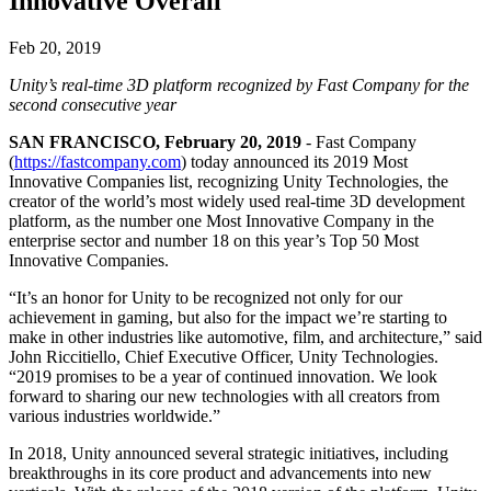
Innovative Overall
Entdecken Sie 25+ Plattformen, die Unity unterstützt
Betriebliche Exzellenz erreichen
Sind Sie neu bei Unity? Starten Sie Ihre Reise
Einblicke
Schließen Sie sich Entwicklern, Kreativen und Insidern an
LiveOps
Einzelhandel
Anleitungen
Feb 20, 2019
Fallstudien
Unity Awards
Einblicke nach dem Start und Live-Spielbetrieb
In-Store-Erlebnisse in Online-Erlebnisse umwandeln
Umsetzbare Tipps und bewährte Verfahren
Erfolgsgeschichten aus der Praxis
Feier der Unity-Schöpfer weltweit
Unity’s real-time 3D platform recognized by Fast Company for the
Wachsen Sie
Bildung
second consecutive year
Automobilindustrie
Best-Practice-Leitfäden
Nutzerakquisition
Innovation und Erlebnisse im Auto fördern
Für Studierende
SAN FRANCISCO, February 20, 2019
- Fast Company
Experten Tipps und Tricks
Entdecken Sie und gewinnen Sie mobile Benutzer
Alle Branchen anzeigen
Starten Sie Ihre Karriere
(
https://fastcompany.com
) today announced its 2019 Most
Innovative Companies list, recognizing Unity Technologies, the
Demos
In-App-Käufe
Für Lehrkräfte
creator of the world’s most widely used real-time 3D development
Demos, Beispiele und Bausteine
IAP Management über Filialen und D2C hinweg
Optimieren Sie Ihr Lehren
platform, as the number one Most Innovative Company in the
Alle Ressourcen
enterprise sector and number 18 on this year’s Top 50 Most
Neues
Innovative Companies.
Monetarisierung
Lizenzstipendium für Bildungseinrichtungen
Verbinden Sie Spieler mit den richtigen Spielen
Bringen Sie die Kraft von Unity in Ihre Institution
“It’s an honor for Unity to be recognized not only for our
Blog
Werben mit Unity
Monetarisieren mit Unity
achievement in gaming, but also for the impact we’re starting to
Aktualisierungen, Informationen und technische Tipps
Anwendungsfälle
Zertifizierungen
make in other industries like automotive, film, and architecture,” said
Beweisen Sie Ihre Unity-Meisterschaft
John Riccitiello, Chief Executive Officer, Unity Technologies.
Neuigkeiten
Mobile Spiele
“2019 promises to be a year of continued innovation. We look
Nachrichten, Geschichten und Pressezentrum
Mobile Hits mit Unity erstellen und wachsen lassen
forward to sharing our new technologies with all creators from
various industries worldwide.”
Indie-Spiele
In 2018, Unity announced several strategic initiatives, including
Große Spiele mit kleinen Teams veröffentlichen
breakthroughs in its core product and advancements into new