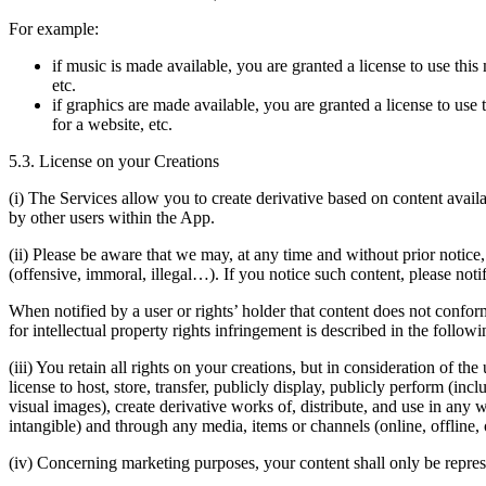
For example:
if music is made available, you are granted a license to use thi
etc.
if graphics are made available, you are granted a license to use
for a website, etc.
5.3. License on your Creations
(i) The Services allow you to create derivative based on content availa
by other users within the App.
(ii) Please be aware that we may, at any time and without prior notice
(offensive, immoral, illegal…). If you notice such content, please not
When notified by a user or rights’ holder that content does not confo
for intellectual property rights infringement is described in the followin
(iii) You retain all rights on your creations, but in consideration of t
license to host, store, transfer, publicly display, publicly perform (i
visual images), create derivative works of, distribute, and use in any 
intangible) and through any media, items or channels (online, offline
(iv) Concerning marketing purposes, your content shall only be represen