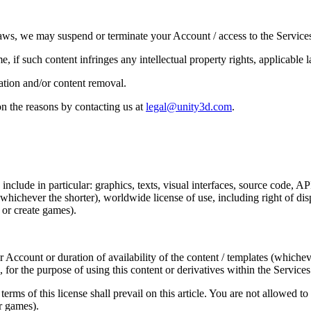
 laws, we may suspend or terminate your Account / access to the Service
 if such content infringes any intellectual property rights, applicable la
nation and/or content removal.
n the reasons by contacting us at
legal@unity3d.com
.
clude in particular: graphics, texts, visual interfaces, source code, AP
(whichever the shorter), worldwide license of use, including right of dis
 or create games).
r Account or duration of availability of the content / templates (whichev
 for the purpose of using this content or derivatives within the Services
terms of this license shall prevail on this article. You are not allowed t
or games).