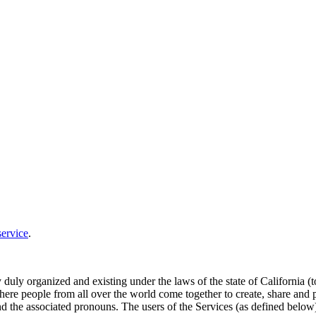
service
.
y organized and existing under the laws of the state of California (toge
ere people from all over the world come together to create, share and p
d the associated pronouns. The users of the Services (as defined below)