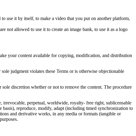
to use it by itself, to make a video that you put on another platform,
re not allowed to use it to create an image bank, to use it as a logo
make your content available for copying, modification, and distribution
r sole judgment violates these Terms or is otherwise objectionable
r sole discretion whether or not to remove the content. The procedure
e, irrevocable, perpetual, worldwide, royalty- free right, sublicensable
nce basis), reproduce, modify, adapt (including timed synchronization to
ations and derivative works, in any media or formats (tangible or
 purposes.