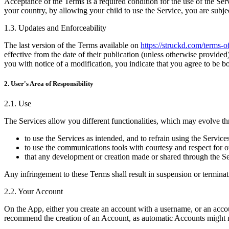
Acceptance of the Terms is a required condition for the use of the Serv
your country, by allowing your child to use the Service, you are subjec
インディーゲーム
少人数のチームで大規模なゲームを開発する
1.3. Updates and Enforceability
The last version of the Terms available on
https://struckd.com/terms-o
XR ゲーム
effective from the date of their publication (unless otherwise provide
XR ゲームを複数プラットフォーム向けにローンチする
you with notice of a modification, you indicate that you agree to be b
2. User's Area of Responsibility
マルチプレイヤーゲーム
マルチプレイヤーゲーム制作を簡素化
2.1. Use
The Services allow you different functionalities, which may evolve t
to use the Services as intended, and to refrain using the Service
to use the communications tools with courtesy and respect for o
that any development or creation made or shared through the Ser
Any infringement to these Terms shall result in suspension or termina
2.2. Your Account
On the App, either you create an account with a username, or an acco
recommend the creation of an Account, as automatic Accounts might n