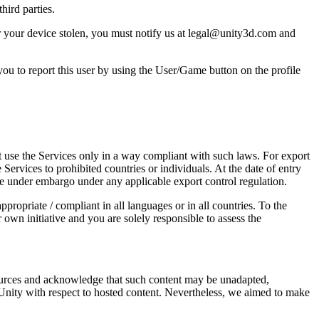
hird parties.
r your device stolen, you must notify us at legal@unity3d.com and
ou to report this user by using the User/Game button on the profile
st use the Services only in a way compliant with such laws. For export
e Services to prohibited countries or individuals. At the date of entry
 be under embargo under any applicable export control regulation.
propriate / compliant in all languages or in all countries. To the
 own initiative and you are solely responsible to assess the
sources and acknowledge that such content may be unadapted,
 Unity with respect to hosted content. Nevertheless, we aimed to make