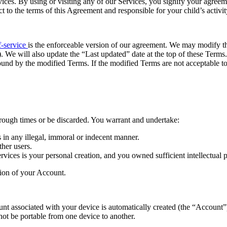
ices. By using or visiting any of our Services, you signify your agreeme
t to the terms of this Agreement and responsible for your child’s activit
f-service
is the enforceable version of our agreement. We may modify th
d). We will also update the “Last updated” date at the top of these Term
ound by the modified Terms. If the modified Terms are not acceptable to
hrough times or be discarded. You warrant and undertake:
s in any illegal, immoral or indecent manner.
ther users.
vices is your personal creation, and you owned sufficient intellectual p
tion of your Account.
unt associated with your device is automatically created (the “Account
ot be portable from one device to another.