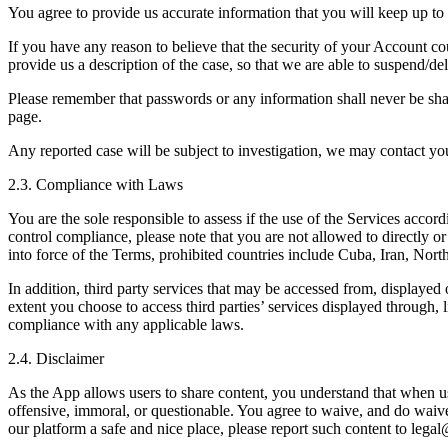
You agree to provide us accurate information that you will keep up to d
If you have any reason to believe that the security of your Account 
provide us a description of the case, so that we are able to suspend/de
Please remember that passwords or any information shall never be shar
page.
Any reported case will be subject to investigation, we may contact yo
2.3. Compliance with Laws
You are the sole responsible to assess if the use of the Services acco
control compliance, please note that you are not allowed to directly or i
into force of the Terms, prohibited countries include Cuba, Iran, Nort
In addition, third party services that may be accessed from, displayed 
extent you choose to access third parties’ services displayed through, 
compliance with any applicable laws.
2.4. Disclaimer
As the App allows users to share content, you understand that when u
offensive, immoral, or questionable. You agree to waive, and do waiv
our platform a safe and nice place, please report such content to lega