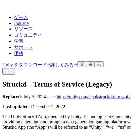
ゲーム
Industry
リソース
コミュニティ
学習
サポート
価格
開発
活用事例
技術ライブラリ
コミュニティハブ
すべてのレベルに対応
サポートオプション
Unity をダウンロード
詳しくみる
Unity Learn
Unityエンジン
3Dコラボレーション
ドキュメント
ディスカッション
ヘルプを得る
無料でUnityスキルをマスターする
任意のプラットフォーム向けに2Dおよび3Dゲームを構築
リアルタイムで3Dプロジェクトを構築およびレビューする
Unityで成功するためのサポート
Struckd – Terms of Service (Legacy)
公式ユーザーマニュアルとAPIリファレンス
議論、問題解決、つながる
プロフェッショナルトレーニング
Success Plan
共同作業
没入型トレーニング
Replaced
: July 5, 2024 - see
https://unity.com/legal/struckd-terms-of-
開発者ツール
イベント
Unityトレーナーでチームをレベルアップ
専門的なサポートで目標を早く達成する
チームでの共同作業と迅速なイテレーション
没入型環境でのトレーニング
リリースバージョンと問題追跡
グローバルおよびローカルイベント
Unity初心者向け
Unity をダウンロード
Last updated
: December 5, 2022
コミュニティストーリー
FAQ
顧客体験
The Unity Struckd App, operated by Unity Technologies SF, an entity dul
よくある質問への回答
ロードマップ
スタートガイド
プランと価格
インタラクティブな3D体験を作成する
providing entertainment through a next generation gaming platform wh
Made with Unity
今後の機能をレビューする
学習を開始しましょう
デプロイ
業界
Struckd App (the “App”) will be referred to as “Unity”, “we”, “us” an
Unityクリエイターの紹介
お問い合わせ