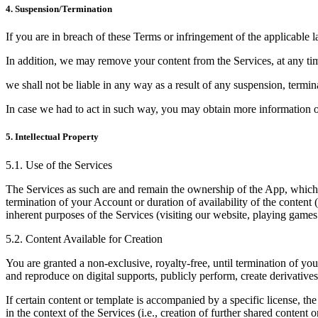
4. Suspension/Termination
If you are in breach of these Terms or infringement of the applicable
In addition, we may remove your content from the Services, at any time,
we shall not be liable in any way as a result of any suspension, termi
In case we had to act in such way, you may obtain more information o
5. Intellectual Property
5.1. Use of the Services
The Services as such are and remain the ownership of the App, which in
termination of your Account or duration of availability of the content 
inherent purposes of the Services (visiting our website, playing games
5.2. Content Available for Creation
You are granted a non-exclusive, royalty-free, until termination of you
and reproduce on digital supports, publicly perform, create derivatives,
If certain content or template is accompanied by a specific license, the 
in the context of the Services (i.e., creation of further shared content 