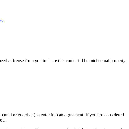
es
d a license from you to share this content. The intellectual property
 parent or guardian) to enter into an agreement. If you are considered
you.