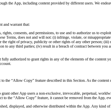
ugh the App, including content provided by different users. We endeavo
nt and warrant that:
, rights, consents, and permissions, to use and to authorize us to exploi
e Terms, does not and will not: (i) infringe, violate, or misappropriate a
de the right of privacy, publicity or other rights of any other person; (ii
on to any third parties; (iv) result in a breach of contract between you a
fully authorized to grant rights in any of the elements of the content yo
Account.
 to the “Allow Copy” feature described in this Section. As the content cr
 grant other App users a non-exclusive, irrevocable, perpetual, worldwi
ct to the “Allow Copy” feature, it cannot be removed from the App, even
ished, displayed, and otherwise distributed within the App. Any kind of 