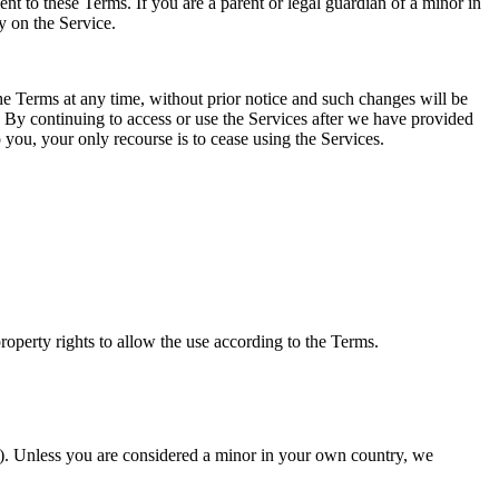
nt to these Terms. If you are a parent or legal guardian of a minor in
y on the Service.
e Terms at any time, without prior notice and such changes will be
s. By continuing to access or use the Services after we have provided
 you, your only recourse is to cease using the Services.
roperty rights to allow the use according to the Terms.
”). Unless you are considered a minor in your own country, we