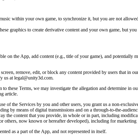
s music within your own game, to synchronize it, but you are not allowed 
 these graphics to create derivative content and your own game, but you a
ble on the App, add content (e.g., title of your game), and potentially 
, screen, remove, edit, or block any content provided by users that in ou
ify us at legal@unity3d.com.
rm to these Terms, we may investigate the allegation and determine in ou
g article.
he use of the Services by you and other users, you grant us a non-exclusiv
ncluding by means of digital transmissions and on a through-to-the-audie
way the content that you provide, in whole or in part, including modific
, or others, now known or hereafter developed), including for marketing
ted as a part of the App, and not represented in itself.