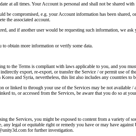
ate at all times. Your Account is personal and shall not be shared with t
could be compromised, e.g. your Account information has been shared, o
lete the associated account.
ed, and if another user would be requesting such information, we ask y
u to obtain more information or verify some data.
rding to the Terms is compliant with laws applicable to you, and you mu
ndirectly export, re-export, or transfer the Service / or permit use of th
h Korea and Syria, nevertheless, this list also includes any countries to
on or linked to through your use of the Services may be not available / ap
linked to, or accessed from the Services, be aware that you do so at your
sing the Services, you might be exposed to content from a variety of 
e, any legal or equitable right or remedy you have or may have against
l@unity3d.com for further investigation.