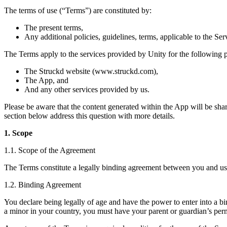
私たちのチームに連絡する
用語集
The terms of use (“Terms”) are constituted by:
Unityエッセンシャルパスウェイ
マルチプラットフォーム
製造業
ライブストリーム
技術用語のライブラリ
Unity は初めてですか？旅を始めましょう
Unity がサポートする 25 以上のプラットフォームを見る
運用の卓越性を達成する
The present terms,
開発者、クリエイター、インサイダーに参加する
インサイト
Any additional policies, guidelines, terms, applicable to the Ser
ハウツーガイド
LiveOps
小売
Unity Awards
The Terms apply to the services provided by Unity for the following p
ケーススタディ
ローンチ後のインサイトとライブゲームオペレーション
実用的なヒントとベストプラクティス
店内体験をオンライン体験に変換する
世界中のUnityクリエイターを祝う
実際の成功事例
成長
教育
The Struckd website (www.struckd.com),
自動車
The App, and
ベストプラクティスガイド
詳しく見る
学生向け
And any other services provided by us.
イノベーションと車内体験を促進する
専門家のヒントとコツ
発見され、モバイルユーザーを獲得する
キャリアをスタートさせる
すべての業界を見る
Please be aware that the content generated within the App will be sha
section below address this question with more details.
デモ
アプリ内課金
教育者向け
デモ、サンプル、ビルディングブロック
ストアとD2C全体でIAPを管理
教育を大幅に強化
1. Scope
すべてのリソース
1.1. Scope of the Agreement
新機能
収益化
教育機関向けライセンス
プレイヤーを適切なゲームに接続する
Unityの力をあなたの機関に持ち込む
The Terms constitute a legally binding agreement between you and us 
ブログ
Unity で宣伝
Unity で収益化
1.2. Binding Agreement
更新情報、情報、技術的ヒント
活用事例
認定教材
Unityのマスタリーを証明する
You declare being legally of age and have the power to enter into a bi
お知らせ
モバイルゲーム
a minor in your country, you must have your parent or guardian’s per
ニュース、ストーリー、プレスセンター
Unity でモバイル向けヒット作を制作して成長させる