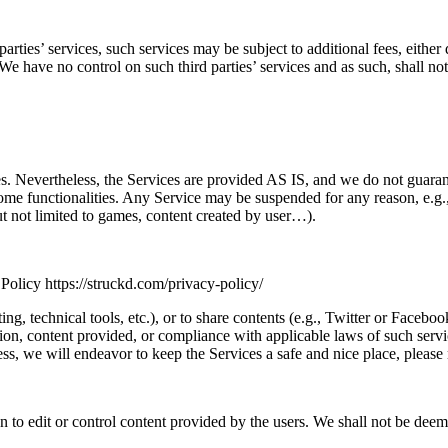
parties’ services, such services may be subject to additional fees, either
 We have no control on such third parties’ services and as such, shall no
. Nevertheless, the Services are provided AS IS, and we do not guarantee
some functionalities. Any Service may be suspended for any reason, e.g.
but not limited to games, content created by user…).
y Policy https://struckd.com/privacy-policy/
ing, technical tools, etc.), or to share contents (e.g., Twitter or Faceb
tion, content provided, or compliance with applicable laws of such servi
ess, we will endeavor to keep the Services a safe and nice place, please
on to edit or control content provided by the users. We shall not be dee