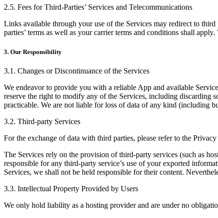
2.5. Fees for Third-Parties’ Services and Telecommunications
Links available through your use of the Services may redirect to third 
parties’ terms as well as your carrier terms and conditions shall apply.
3. Our Responsibility
3.1. Changes or Discontinuance of the Services
We endeavor to provide you with a reliable App and available Services
reserve the right to modify any of the Services, including discarding 
practicable. We are not liable for loss of data of any kind (including 
3.2. Third-party Services
For the exchange of data with third parties, please refer to the Privac
The Services rely on the provision of third-party services (such as host
responsible for any third-party service’s use of your exported informa
Services, we shall not be held responsible for their content. Neverthel
3.3. Intellectual Property Provided by Users
We only hold liability as a hosting provider and are under no obligati