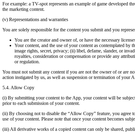
For example: a TV-spot represents an example of game developed thro
the marketing content.
(v) Representations and warranties
You are solely responsible for the content you submit and you represe
You are the creator and owner of, or have the necessary licenses
Your content, and the use of your content as contemplated by thes
image rights, secret, privacy; (ii) libel, defame, slander, or inva
royalties, consideration or compensation or provide any attributi
or regulation.
You must not submit any content if you are not the owner of or are not 
action instigated by us, as well as suspension or termination of your 
5.4. Allow Copy
(i) By submitting your content to the App, your content will be subject
prior to each submission of your content.
(ii) By choosing not to disable the “Allow Copy” feature, you agree to
use of your content. Please note that once your content becomes subje
(iii) All derivative works of a copied content can only be shared, publ