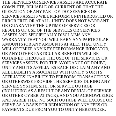
THE SERVICES OR SERVICES ASSETS ARE ACCURATE,
COMPLETE, RELIABLE OR CURRENT OR THAT THE
OPERATION OF ANY PART OF THE SERVICES OR
SERVICES ASSETS WILL PERFORM UNINTERRUPTED OR
ERROR FREE OR AT ALL. UNITY DOES NOT WARRANT
OR GUARANTEE THE UPTIME OF SERVICES OR
RESULTS OF USE OF THE SERVICES OR SERVICES
ASSETS AND SPECIFICALLY DISCLAIMS ANY
WARRANTY THAT YOU WILL EARN ANY PARTICULAR
AMOUNTS (OR ANY AMOUNTS AT ALL), THAT UNITY
WILL OPTIMIZE ANY KEY PERFORMANCE INDICATOR,
OR ANY OTHER PARTICULAR BENEFITS WILL BE
OBTAINED THROUGH THE USE OF THE SERVICES OR
SERVICES ASSETS. FOR THE AVOIDANCE OF DOUBT,
UNITY AND ITS AFFILIATES EACH DISCLAIM ANY AND
ALL LIABILITY ASSOCIATED WITH UNITY’S OR ITS
AFFILIATES’ INABILITY TO PERFORM TRANSACTIONS
OR OTHERWISE PROVIDE THE SERVICES DURING ANY
SERVER, SYSTEM, SITE, OR SERVICE OUTAGE
(INCLUDING AS A RESULT OF ANY DENIAL OF SERVICE
OR OTHER CYBER-ATTACK), AND YOU ACKNOWLEDGE
AND AGREE THAT NO SUCH OUTAGE WILL EXCUSE OR
SERVE AS A BASIS FOR REDUCTION OF ANY FEES OR
PAYMENTS DUE FROM YOU TO UNITY HEREUNDER.