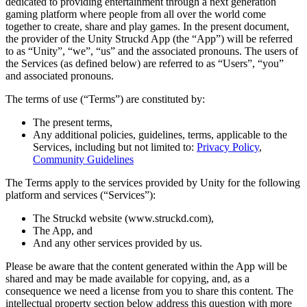
Descubre más de 25 plataformas que Unity soporta
Logra la excelencia operativa
¿No tienes experiencia con Unity? Comienza tu viaje
dedicated to providing entertainment through a next generation
Información útil
Únete a desarrolladores, creadores e insiders
gaming platform where people from all over the world come
together to create, share and play games. In the present document,
LiveOps
Venta minorista
Guías prácticas
the provider of the Unity Struckd App (the “App”) will be referred
Casos de estudio
Premios Unity
Perspectivas post-lanzamiento y operaciones de juego en vivo
Transforma las experiencias en tienda en experiencias en línea
Consejos prácticos y mejores prácticas
to as “Unity”, “we”, “us” and the associated pronouns. The users of
Historias de éxito en el mundo real
Celebrando a los creadores de Unity en todo el mundo
Expande
Educación
the Services (as defined below) are referred to as “Users”, “you”
Industria automotriz
and associated pronouns.
Guías de mejores prácticas
Adquisición de usuarios
Impulsar la innovación y las experiencias en el automóvil
Para estudiantes
Consejos y trucos de expertos
Hazte descubrir y adquiere usuarios móviles
Ver todas las industrias
Impulsa tu carrera
The terms of use (“Terms”) are constituted by:
Demostraciones
The present terms,
Compras dentro de la aplicación
Para docentes
Demostraciones, muestras y bloques de construcción
Any additional policies, guidelines, terms, applicable to the
Gestionar las IAP dentro de la aplicación en tiendas físicas y en el
Potencia tu enseñanza
Todos los recursos
Services, including but not limited to:
Privacy Policy
,
canal directo al consumidor (D2C).
Novedades
Community Guidelines
Licencia gratuita para fines educativos
Monetización
Lleva el poder de Unity a tu institución
The Terms apply to the services provided by Unity for the following
Blog
Conecta a los jugadores con los juegos adecuados
platform and services (“Services”):
Actualizaciones, información y consejos técnicos
Publicitar con Unity
Monetizar con Unity
Certificaciones
Casos de uso
Demuestra tu dominio de Unity
The Struckd website (www.struckd.com),
Novedades
The App, and
Noticias, historias y centro de prensa
Juegos móviles
And any other services provided by us.
Crea y expande éxitos móviles con Unity
Please be aware that the content generated within the App will be
shared and may be made available for copying, and, as a
Juegos independientes
consequence we need a license from you to share this content. The
Lanza grandes juegos con equipos pequeños
intellectual property section below address this question with more