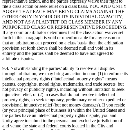
representative action, and the parties expressly waive their right to
file a class action or seek relief on a class basis. YOU AND UNITY
AGREE THAT EACH MAY BRING CLAIMS AGAINST THE
OTHER ONLY IN YOUR OR ITS INDIVIDUAL CAPACITY,
AND NOT AS A PLAINTIFF OR CLASS MEMBER IN ANY
PURPORTED CLASS OR REPRESENTATIVE PROCEEDING.
If any court or arbitrator determines that the class action waiver set
forth in this paragraph is void or unenforceable for any reason or
that an arbitration can proceed on a class basis, then the arbitration
provision set forth above shall be deemed null and void in its
entirety and the parties shall be deemed to have not agreed to
arbitrate disputes.
9.4. Notwithstanding the parties’ ability to resolve all disputes
through arbitration, we may bring an action in court (1) to enforce its
intellectual property rights (“intellectual property rights” means
patents, copyrights, moral rights, trademarks, and trade secrets, but
not privacy or publicity rights), including without limitation to seek
injunctive relief, or (2) in cases that do not involve intellectual
property rights, to seek temporary, preliminary or other expedited or
provisional injunctive relief (but not money damages). If you reside
(or your principal place of business is) within the United States and
the parties have an intellectual property rights dispute, you and
Unity agree to submit to the personal and exclusive jurisdiction of
and venue the state and federal courts located in the City and