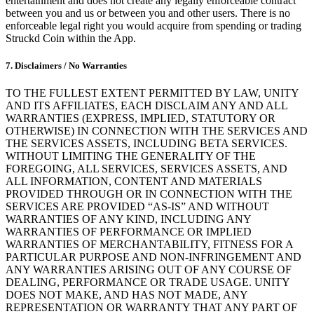
entertainment and does not create any legally enforceable contract
between you and us or between you and other users. There is no
enforceable legal right you would acquire from spending or trading
Struckd Coin within the App.
7. Disclaimers / No Warranties
TO THE FULLEST EXTENT PERMITTED BY LAW, UNITY
AND ITS AFFILIATES, EACH DISCLAIM ANY AND ALL
WARRANTIES (EXPRESS, IMPLIED, STATUTORY OR
OTHERWISE) IN CONNECTION WITH THE SERVICES AND
THE SERVICES ASSETS, INCLUDING BETA SERVICES.
WITHOUT LIMITING THE GENERALITY OF THE
FOREGOING, ALL SERVICES, SERVICES ASSETS, AND
ALL INFORMATION, CONTENT AND MATERIALS
PROVIDED THROUGH OR IN CONNECTION WITH THE
SERVICES ARE PROVIDED “AS-IS” AND WITHOUT
WARRANTIES OF ANY KIND, INCLUDING ANY
WARRANTIES OF PERFORMANCE OR IMPLIED
WARRANTIES OF MERCHANTABILITY, FITNESS FOR A
PARTICULAR PURPOSE AND NON-INFRINGEMENT AND
ANY WARRANTIES ARISING OUT OF ANY COURSE OF
DEALING, PERFORMANCE OR TRADE USAGE. UNITY
DOES NOT MAKE, AND HAS NOT MADE, ANY
REPRESENTATION OR WARRANTY THAT ANY PART OF