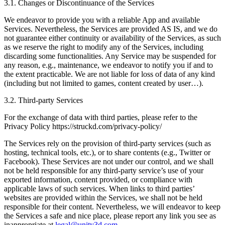
3.1. Changes or Discontinuance of the Services
We endeavor to provide you with a reliable App and available
Services. Nevertheless, the Services are provided AS IS, and we do
not guarantee either continuity or availability of the Services, as such
as we reserve the right to modify any of the Services, including
discarding some functionalities. Any Service may be suspended for
any reason, e.g., maintenance, we endeavor to notify you if and to
the extent practicable. We are not liable for loss of data of any kind
(including but not limited to games, content created by user…).
3.2. Third-party Services
For the exchange of data with third parties, please refer to the
Privacy Policy https://struckd.com/privacy-policy/
The Services rely on the provision of third-party services (such as
hosting, technical tools, etc.), or to share contents (e.g., Twitter or
Facebook). These Services are not under our control, and we shall
not be held responsible for any third-party service’s use of your
exported information, content provided, or compliance with
applicable laws of such services. When links to third parties’
websites are provided within the Services, we shall not be held
responsible for their content. Nevertheless, we will endeavor to keep
the Services a safe and nice place, please report any link you see as
inappropriate at
legal@unity3d.com
.