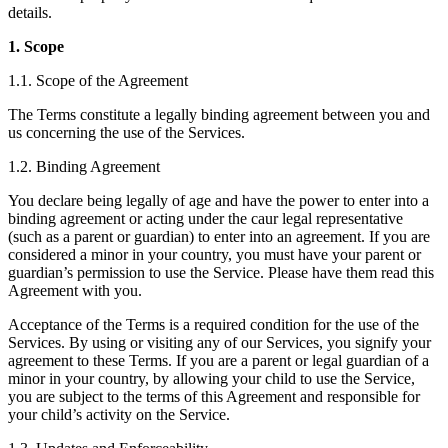
details.
Juegos XR
Lanza juegos XR en múltiples plataformas
1. Scope
1.1. Scope of the Agreement
Juegos multijugador
Simplifica el desarrollo de juegos multijugador
The Terms constitute a legally binding agreement between you and
us concerning the use of the Services.
1.2. Binding Agreement
You declare being legally of age and have the power to enter into a
binding agreement or acting under the caur legal representative
(such as a parent or guardian) to enter into an agreement. If you are
considered a minor in your country, you must have your parent or
guardian’s permission to use the Service. Please have them read this
Agreement with you.
Acceptance of the Terms is a required condition for the use of the
Services. By using or visiting any of our Services, you signify your
agreement to these Terms. If you are a parent or legal guardian of a
minor in your country, by allowing your child to use the Service,
you are subject to the terms of this Agreement and responsible for
your child’s activity on the Service.