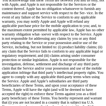
You acknowledge that these Terms are between you and us only, not
with Apple, and Apple is not responsible for the Services or the
content thereof. Apple has no obligation whatsoever to furnish any
maintenance and support service with respect to the Ser- vice. In the
event of any failure of the Service to conform to any applicable
warranty, you may notify Apple and Apple will refund any
applicable purchase price for the mobile application to you; and, to
the maximum extent permitted by applicable law, Apple has no other
warranty obligation what- soever with respect to the Service. Apple
is not responsible for addressing any claims by you or any third
party relating to the Service or your possession and/or use of the
Service, including, but not limited to: (i) product liability claims; (ii)
any claim that the Service fails to conform to any applicable legal or
regulatory requirement; and (iii) claims arising under consumer
protection or similar legislation. Apple is not responsible for the
investigation, defense, settlement and discharge of any third party
claim that the Service and/or your possession and use of the mobile
application infringe that third party’s intellectual property rights. You
agree to comply with any applicable third-party terms when using
the Service. Apple and Apple’s subsidiaries are third party
beneficiaries of these Terms, and upon your acceptance of these
Terms, Apple will have the right (and will be deemed to have
accepted the right) to enforce these Terms against you as a third
party beneficiary of these Terms. You hereby represent and warrant
that (i) you are not located in a country that is subject toa U.S.