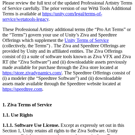
Please review the full text of the updated Professional Artistry Terms
of Service carefully. The prior version of our Wētā Tools Additional
インディーゲーム
Terms is available at
https://unity.com/legal/terms-of-
少人数のチームで大規模なゲームを開発する
service/wetatools-legacy
.
These Professional Artistry additional terms (the “Pro Art Terms” or
XR ゲーム
the “Terms”) govern your use of Unity’s Ziva and Speedtree
XR ゲームを複数プラットフォーム向けにローンチする
Offerings which supplement the
Unity Terms of Service
(collectively, the Terms”) . The Ziva and Speedtree Offerings are
マルチプレイヤーゲーム
provided by Unity and its affiliated entities. The Ziva Offerings
マルチプレイヤーゲーム制作を簡素化
consist of (i) a suite of software tools known as Ziva VFX and Ziva
RT (the “Ziva Software”) and (ii) downloadable assets previously
made available for purchase through the Ziva store located at
https://store.zivadynamics.com/
. The Speedtree Offerings consist of
(i) a modeler (the “Speedtree Software”) and (ii) downloadable
assets made available through the Speedtree website located at
https://speedtree.com
.
1. Ziva Terms of Service
1.1. Use Rights
1.1.1. Software Use License.
Except as expressly set out in this
Section 1, Unity retains all rights to the Ziva Software. Unity