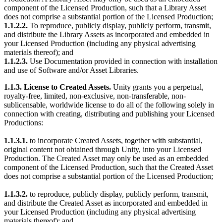
component of the Licensed Production, such that a Library Asset
does not comprise a substantial portion of the Licensed Production;
1.1.2.2.
To reproduce, publicly display, publicly perform, transmit,
and distribute the Library Assets as incorporated and embedded in
your Licensed Production (including any physical advertising
materials thereof); and
1.1.2.3.
Use Documentation provided in connection with installation
and use of Software and/or Asset Libraries.
1.1.3. License to Created Assets.
Unity grants you a perpetual,
royalty-free, limited, non-exclusive, non-transferable, non-
sublicensable, worldwide license to do all of the following solely in
connection with creating, distributing and publishing your Licensed
Productions:
1.1.3.1.
to incorporate Created Assets, together with substantial,
original content not obtained through Unity, into your Licensed
Production. The Created Asset may only be used as an embedded
component of the Licensed Production, such that the Created Asset
does not comprise a substantial portion of the Licensed Production;
1.1.3.2.
to reproduce, publicly display, publicly perform, transmit,
and distribute the Created Asset as incorporated and embedded in
your Licensed Production (including any physical advertising
materials thereof); and