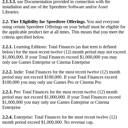
2.1.3.3.
use Documentation provided in connection with the
installation and use of the Speedtree Software and/or Asset
Libraries.
2.2. Tier Eligibility for Speedtree Offerings.
You and everyone
using certain Speedtree Offerings on your behalf must be eligible for
the applicable product tier at all times. This means that you meet the
criteria specified below.
2.2.1.
Learning Editions: Total Finances (as that term is defined
below) for the most recent twelve (12) month period may not exceed
$1,000,000. If your Total Finances exceed $1,000,000 you may
only use Games Enterprise or Cinema Enterprise
2.2.2.
Indie: Total Finances for the most recent twelve (12) month
period may not exceed $100,000. If your Total Finances exceed
$100,000 you may only use Games Pro or Cinema Pro
2.2.3.
Pro: Total Finances for the most recent twelve (12) month
period may not exceed $1,000,000. If your Total Finances exceed
$1,000,000 you may only use Games Enterprise or Cinema
Enterprise
2.2.4.
Enterprise: Total Finances for the most recent twelve (12)
month period exceed $1,000,000. No revenue cap.