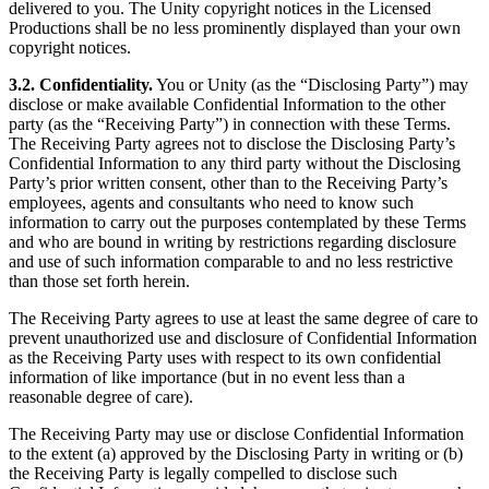
delivered to you. The Unity copyright notices in the Licensed
Productions shall be no less prominently displayed than your own
copyright notices.
3.2. Confidentiality.
You or Unity (as the “Disclosing Party”) may
disclose or make available Confidential Information to the other
party (as the “Receiving Party”) in connection with these Terms.
The Receiving Party agrees not to disclose the Disclosing Party’s
Confidential Information to any third party without the Disclosing
Party’s prior written consent, other than to the Receiving Party’s
employees, agents and consultants who need to know such
information to carry out the purposes contemplated by these Terms
and who are bound in writing by restrictions regarding disclosure
and use of such information comparable to and no less restrictive
than those set forth herein.
The Receiving Party agrees to use at least the same degree of care to
prevent unauthorized use and disclosure of Confidential Information
as the Receiving Party uses with respect to its own confidential
information of like importance (but in no event less than a
reasonable degree of care).
The Receiving Party may use or disclose Confidential Information
to the extent (a) approved by the Disclosing Party in writing or (b)
the Receiving Party is legally compelled to disclose such