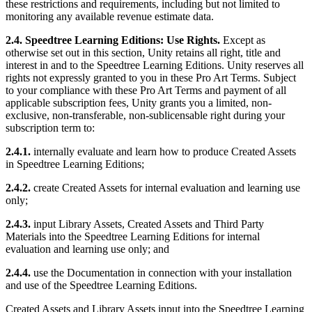
these restrictions and requirements, including but not limited to
monitoring any available revenue estimate data.
2.4. Speedtree Learning Editions: Use Rights.
Except as
otherwise set out in this section, Unity retains all right, title and
interest in and to the Speedtree Learning Editions. Unity reserves all
rights not expressly granted to you in these Pro Art Terms. Subject
to your compliance with these Pro Art Terms and payment of all
applicable subscription fees, Unity grants you a limited, non-
exclusive, non-transferable, non-sublicensable right during your
subscription term to:
2.4.1.
internally evaluate and learn how to produce Created Assets
in Speedtree Learning Editions;
2.4.2.
create Created Assets for internal evaluation and learning use
only;
2.4.3.
input Library Assets, Created Assets and Third Party
Materials into the Speedtree Learning Editions for internal
evaluation and learning use only; and
2.4.4.
use the Documentation in connection with your installation
and use of the Speedtree Learning Editions.
Created Assets and Library Assets input into the Speedtree Learning