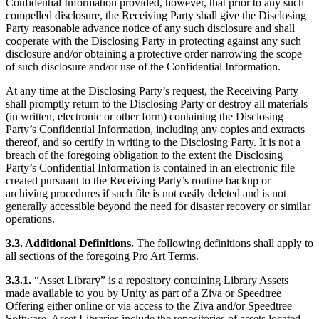
Confidential Information provided, however, that prior to any such
compelled disclosure, the Receiving Party shall give the Disclosing
Party reasonable advance notice of any such disclosure and shall
cooperate with the Disclosing Party in protecting against any such
disclosure and/or obtaining a protective order narrowing the scope
of such disclosure and/or use of the Confidential Information.
At any time at the Disclosing Party’s request, the Receiving Party
shall promptly return to the Disclosing Party or destroy all materials
(in written, electronic or other form) containing the Disclosing
Party’s Confidential Information, including any copies and extracts
thereof, and so certify in writing to the Disclosing Party. It is not a
breach of the foregoing obligation to the extent the Disclosing
Party’s Confidential Information is contained in an electronic file
created pursuant to the Receiving Party’s routine backup or
archiving procedures if such file is not easily deleted and is not
generally accessible beyond the need for disaster recovery or similar
operations.
3.3. Additional Definitions.
The following definitions shall apply to
all sections of the foregoing Pro Art Terms.
3.3.1.
“Asset Library” is a repository containing Library Assets
made available to you by Unity as part of a Ziva or Speedtree
Offering either online or via access to the Ziva and/or Speedtree
Software. Asset Libraries include the repositories of assets located