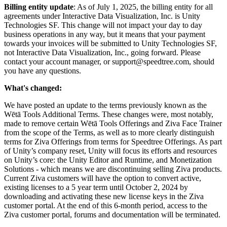
Billing entity update
: As of July 1, 2025, the billing entity for all
私たちのチームに連絡する
用語集
Unityエッセンシャルパスウェイ
マルチプラットフォーム
製造業
agreements under Interactive Data Visualization, Inc. is Unity
ライブストリーム
技術用語のライブラリ
Unity は初めてですか？旅を始めましょう
Unity がサポートする 25 以上のプラットフォームを見る
運用の卓越性を達成する
Technologies SF. This change will not impact your day to day
開発者、クリエイター、インサイダーに参加する
インサイト
business operations in any way, but it means that your payment
towards your invoices will be submitted to Unity Technologies SF,
ハウツーガイド
LiveOps
小売
Unity Awards
not Interactive Data Visualization, Inc., going forward. Please
ケーススタディ
ローンチ後のインサイトとライブゲームオペレーション
実用的なヒントとベストプラクティス
店内体験をオンライン体験に変換する
contact your account manager, or support@speedtree.com, should
世界中のUnityクリエイターを祝う
実際の成功事例
成長
教育
you have any questions.
自動車
ベストプラクティスガイド
What's changed:
詳しく見る
学生向け
イノベーションと車内体験を促進する
専門家のヒントとコツ
発見され、モバイルユーザーを獲得する
キャリアをスタートさせる
すべての業界を見る
We have posted an update to the terms previously known as the
Wētā Tools Additional Terms. These changes were, most notably,
デモ
アプリ内課金
教育者向け
made to remove certain Wētā Tools Offerings and Ziva Face Trainer
デモ、サンプル、ビルディングブロック
from the scope of the Terms, as well as to more clearly distinguish
ストアとD2C全体でIAPを管理
教育を大幅に強化
terms for Ziva Offerings from terms for Speedtree Offerings. As part
すべてのリソース
of Unity’s company reset, Unity will focus its efforts and resources
新機能
収益化
教育機関向けライセンス
on Unity’s core: the Unity Editor and Runtime, and Monetization
プレイヤーを適切なゲームに接続する
Unityの力をあなたの機関に持ち込む
Solutions - which means we are discontinuing selling Ziva products.
ブログ
Unity で宣伝
Unity で収益化
Current Ziva customers will have the option to convert active,
更新情報、情報、技術的ヒント
existing licenses to a 5 year term until October 2, 2024 by
活用事例
認定教材
downloading and activating these new license keys in the Ziva
Unityのマスタリーを証明する
customer portal. At the end of this 6-month period, access to the
お知らせ
モバイルゲーム
Ziva customer portal, forums and documentation will be terminated.
ニュース、ストーリー、プレスセンター
Unity でモバイル向けヒット作を制作して成長させる