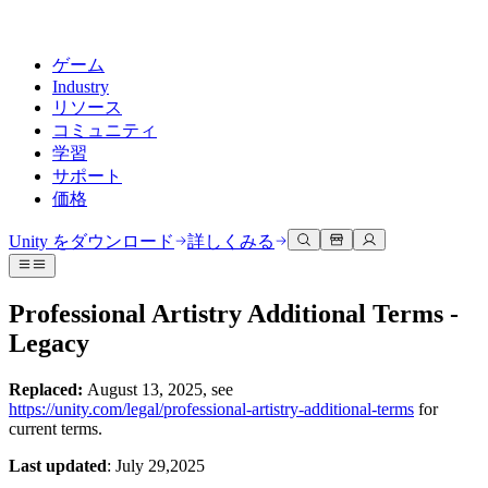
ゲーム
Industry
リソース
コミュニティ
学習
サポート
価格
開発
活用事例
技術ライブラリ
コミュニティハブ
すべてのレベルに対応
サポートオプション
Unity をダウンロード
詳しくみる
Unity Learn
Unityエンジン
3Dコラボレーション
ドキュメント
ディスカッション
ヘルプを得る
無料でUnityスキルをマスターする
任意のプラットフォーム向けに2Dおよび3Dゲームを構築
リアルタイムで3Dプロジェクトを構築およびレビューする
Unityで成功するためのサポート
Professional Artistry Additional Terms -
公式ユーザーマニュアルとAPIリファレンス
議論、問題解決、つながる
Legacy
プロフェッショナルトレーニング
Success Plan
共同作業
没入型トレーニング
開発者ツール
イベント
Unityトレーナーでチームをレベルアップ
専門的なサポートで目標を早く達成する
チームでの共同作業と迅速なイテレーション
没入型環境でのトレーニング
リリースバージョンと問題追跡
グローバルおよびローカルイベント
Replaced:
August 13, 2025, see
Unity初心者向け
Unity をダウンロード
https://unity.com/legal/professional-artistry-additional-terms
for
コミュニティストーリー
FAQ
顧客体験
current terms.
よくある質問への回答
ロードマップ
スタートガイド
プランと価格
インタラクティブな3D体験を作成する
Made with Unity
今後の機能をレビューする
学習を開始しましょう
Last updated
: July 29,2025
デプロイ
業界
Unityクリエイターの紹介
お問い合わせ