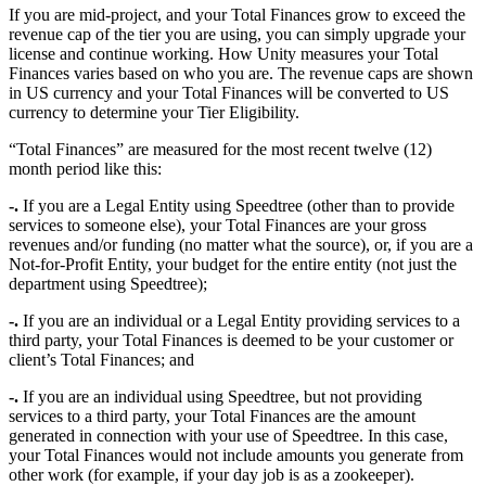
If you are mid-project, and your Total Finances grow to exceed the
revenue cap of the tier you are using, you can simply upgrade your
license and continue working. How Unity measures your Total
Finances varies based on who you are. The revenue caps are shown
in US currency and your Total Finances will be converted to US
currency to determine your Tier Eligibility.
“Total Finances” are measured for the most recent twelve (12)
month period like this:
-.
If you are a Legal Entity using Speedtree (other than to provide
services to someone else), your Total Finances are your gross
revenues and/or funding (no matter what the source), or, if you are a
Not-for-Profit Entity, your budget for the entire entity (not just the
department using Speedtree);
-.
If you are an individual or a Legal Entity providing services to a
third party, your Total Finances is deemed to be your customer or
client’s Total Finances; and
-.
If you are an individual using Speedtree, but not providing
services to a third party, your Total Finances are the amount
generated in connection with your use of Speedtree. In this case,
your Total Finances would not include amounts you generate from
other work (for example, if your day job is as a zookeeper).