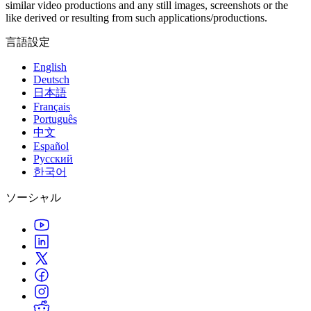
similar video productions and any still images, screenshots or the
like derived or resulting from such applications/productions.
言語設定
English
Deutsch
日本語
Français
Português
中文
Español
Русский
한국어
ソーシャル