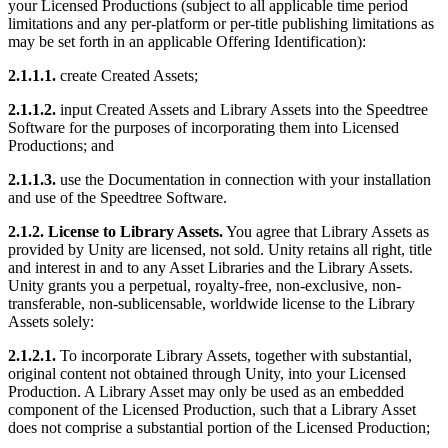
your Licensed Productions (subject to all applicable time period
limitations and any per-platform or per-title publishing limitations as
may be set forth in an applicable Offering Identification):
2.1.1.1.
create Created Assets;
2.1.1.2.
input Created Assets and Library Assets into the Speedtree
Software for the purposes of incorporating them into Licensed
Productions; and
2.1.1.3.
use the Documentation in connection with your installation
and use of the Speedtree Software.
2.1.2. License to Library Assets.
You agree that Library Assets as
provided by Unity are licensed, not sold. Unity retains all right, title
and interest in and to any Asset Libraries and the Library Assets.
Unity grants you a perpetual, royalty-free, non-exclusive, non-
transferable, non-sublicensable, worldwide license to the Library
Assets solely:
2.1.2.1.
To incorporate Library Assets, together with substantial,
original content not obtained through Unity, into your Licensed
Production. A Library Asset may only be used as an embedded
component of the Licensed Production, such that a Library Asset
does not comprise a substantial portion of the Licensed Production;