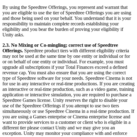
By using the Speedtree Offerings, you represent and warrant that
you are eligible to use the tier of Speedtree Offerings you are using
and those being used on your behalf. You understand that it is your
responsibility to maintain complete records establishing your
eligibility and you bear the burden of proving your eligibility if
Unity asks.
2.3. No Mixing or Co-mingling; correct use of Speedtree
Offerings.
Speedtree product tiers with different eligibility criteria
may not be used at the same time by one entity or individual or for
or on behalf of one entity or individual. For example, you must
upgrade all subscriptions if your Total Finances exceed a defined
revenue cap. You must also ensure that you are using the correct
type of Speedtree software for your needs. Speedtree Cinema is not
for use in any interactive or real-time productions. If you are creating
an interactive or real-time production, such as a video game, training
application or interactive simulation, you are required to purchase a
Speedtree Games license. Unity reserves the right to disable your
use of the Speedtree Offerings if you attempt to use two tiers
simultaneously or use Speedtree Cinema in a real-time production. If
you are using a Games enterprise or Cinema enterprise license and
want to provide services to a customer or client who is eligible in a
different tier please contact Unity and we may give you an
exception. Unity may monitor your compliance with and enforce