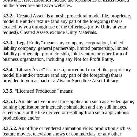
on the Speedtree and Ziva websites.
3.3.2.
“Created Asset” is a mesh, procedural model file, proprietary
model file and/or texture (and any part of the foregoing) that is
created by you through use of the Offerings (or by Unity at your
request). Created Assets exclude Unity Materials.
3.3.3.
“Legal Entity” means any company, corporation, limited
liability company, general partnership, limited partnership, limited
liability partnership, proprietorship, joint venture or other form of
business organization, including any Not-for-Profit Entity.
3.3.4.
“Library Asset” is a mesh, procedural model file, proprietary
model file and/or texture (and any part of the foregoing) that is
provided to you as part of a Ziva or Speedtree Asset Library.
3.3.5.
“Licensed Production” means:
3.3.5.1.
An interactive or real-time application such as a video game,
training application or interactive simulation and any still images,
screenshots or the like derived or resulting from such applications/
productions; and/or
3.3.5.2.
An offline or rendered animation video production such as
feature movies, television shows or commercials, or any other