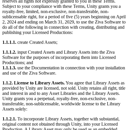
reserves all rights not expressly granted to you in these Terms.
Subject to your compliance with these Terms, Unity grants you a
royalty-free, limited, non-exclusive, non-transferable, non-
sublicensable right, for a period of five (5) years beginning on April
2, 2024 and ending on March 31, 2029, to use the Ziva Software to
do all of the following in connection with creating, distributing and
publishing your Licensed Productions:
1.1.1.1.
create Created Assets;
1.1.1.2.
input Created Assets and Library Assets into the Ziva
Software for the purposes of incorporating them into Licensed
Productions; and
1.1.1.3.
use the Documentation in connection with your installation
and use of the Ziva Software.
1.1.2. License to Library Assets.
You agree that Library Assets as
provided by Unity are licensed, not sold. Unity retains all right, title
and interest in and to any Asset Libraries and the Library Assets.
Unity grants you a perpetual, royalty-free, non-exclusive, non-
transferable, non-sublicensable, worldwide license to the Library
Assets solely:
1.1.2.1.
To incorporate Library Assets, together with substantial,
original content not obtained through Unity, into your Licensed
Production. A Library Asset may only be used as an embedded