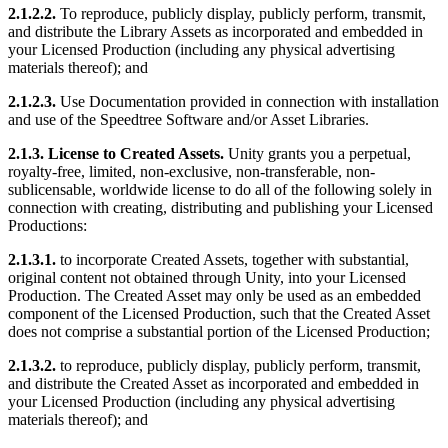
2.1.2.2.
To reproduce, publicly display, publicly perform, transmit,
and distribute the Library Assets as incorporated and embedded in
your Licensed Production (including any physical advertising
materials thereof); and
2.1.2.3.
Use Documentation provided in connection with installation
and use of the Speedtree Software and/or Asset Libraries.
2.1.3. License to Created Assets.
Unity grants you a perpetual,
royalty-free, limited, non-exclusive, non-transferable, non-
sublicensable, worldwide license to do all of the following solely in
connection with creating, distributing and publishing your Licensed
Productions:
2.1.3.1.
to incorporate Created Assets, together with substantial,
original content not obtained through Unity, into your Licensed
Production. The Created Asset may only be used as an embedded
component of the Licensed Production, such that the Created Asset
does not comprise a substantial portion of the Licensed Production;
2.1.3.2.
to reproduce, publicly display, publicly perform, transmit,
and distribute the Created Asset as incorporated and embedded in
your Licensed Production (including any physical advertising
materials thereof); and