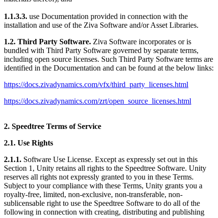
1.1.3.3.
use Documentation provided in connection with the
installation and use of the Ziva Software and/or Asset Libraries.
1.2. Third Party Software.
Ziva Software incorporates or is
bundled with Third Party Software governed by separate terms,
including open source licenses. Such Third Party Software terms are
identified in the Documentation and can be found at the below links:
https://docs.zivadynamics.com/vfx/third_party_licenses.html
https://docs.zivadynamics.com/zrt/open_source_licenses.html
2. Speedtree Terms of Service
2.1. Use Rights
2.1.1.
Software Use License. Except as expressly set out in this
Section 1, Unity retains all rights to the Speedtree Software. Unity
reserves all rights not expressly granted to you in these Terms.
Subject to your compliance with these Terms, Unity grants you a
royalty-free, limited, non-exclusive, non-transferable, non-
sublicensable right to use the Speedtree Software to do all of the
following in connection with creating, distributing and publishing