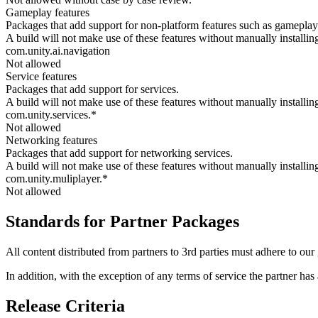
Gameplay features
Packages that add support for non-platform features such as gameplay
A build will not make use of these features without manually installin
com.unity.ai.navigation
Not allowed
Service features
Packages that add support for services.
A build will not make use of these features without manually installin
com.unity.services.*
Not allowed
Networking features
Packages that add support for networking services.
A build will not make use of these features without manually installin
com.unity.muliplayer.*
Not allowed
Standards for Partner Packages
All content distributed from partners to 3rd parties must adhere to our
In addition, with the exception of any terms of service the partner ha
Release Criteria