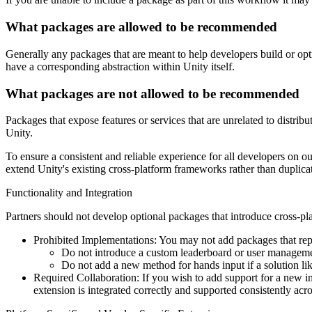
インディーゲーム
What packages are allowed to be recommended
少人数のチームで大規模なゲームを開発する
Generally any packages that are meant to help developers build or opti
have a corresponding abstraction within Unity itself.
XR ゲーム
XR ゲームを複数プラットフォーム向けにローンチする
What packages are not allowed to be recommended
マルチプレイヤーゲーム
Packages that expose features or services that are unrelated to distrib
マルチプレイヤーゲーム制作を簡素化
Unity.
To ensure a consistent and reliable experience for all developers on o
extend Unity's existing cross-platform frameworks rather than duplica
Functionality and Integration
Partners should not develop optional packages that introduce cross-pl
Prohibited Implementations: You may not add packages that repli
Do not introduce a custom leaderboard or user management
Do not add a new method for hands input if a solution l
Required Collaboration: If you wish to add support for a new i
extension is integrated correctly and supported consistently acro