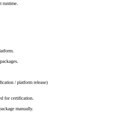
t runtime.
latform.
e packages.
ication / platform release)
d for certification.
s package manually.