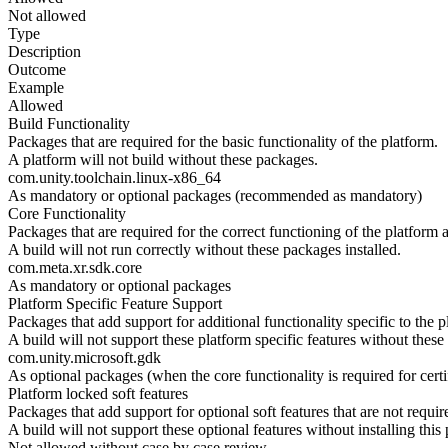
Not allowed
Type
Description
Outcome
Example
Allowed
Build Functionality
Packages that are required for the basic functionality of the platform.
A platform will not build without these packages.
com.unity.toolchain.linux-x86_64
As mandatory or optional packages (recommended as mandatory)
Core Functionality
Packages that are required for the correct functioning of the platform a
A build will not run correctly without these packages installed.
com.meta.xr.sdk.core
As mandatory or optional packages
Platform Specific Feature Support
Packages that add support for additional functionality specific to the p
A build will not support these platform specific features without thes
com.unity.microsoft.gdk
As optional packages (when the core functionality is required for certif
Platform locked soft features
Packages that add support for optional soft features that are not require
A build will not support these optional features without installing thi
Not allowed without case by case review.