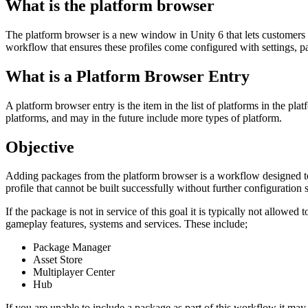
What is the platform browser
私たちのチームに連絡する
用語集
Unityエッセンシャルパスウェイ
マルチプラットフォーム
製造業
ライブストリーム
技術用語のライブラリ
Unity は初めてですか？旅を始めましょう
Unity がサポートする 25 以上のプラットフォームを見る
運用の卓越性を達成する
The platform browser is a new window in Unity 6 that lets customers 
開発者、クリエイター、インサイダーに参加する
インサイト
workflow that ensures these profiles come configured with settings, pa
ハウツーガイド
LiveOps
小売
Unity Awards
What is a Platform Browser Entry
ケーススタディ
ローンチ後のインサイトとライブゲームオペレーション
実用的なヒントとベストプラクティス
店内体験をオンライン体験に変換する
世界中のUnityクリエイターを祝う
実際の成功事例
成長
教育
A platform browser entry is the item in the list of platforms in the p
自動車
platforms, and may in the future include more types of platform.
ベストプラクティスガイド
詳しく見る
学生向け
イノベーションと車内体験を促進する
専門家のヒントとコツ
発見され、モバイルユーザーを獲得する
キャリアをスタートさせる
すべての業界を見る
Objective
デモ
アプリ内課金
教育者向け
Adding packages from the platform browser is a workflow designed to e
デモ、サンプル、ビルディングブロック
ストアとD2C全体でIAPを管理
教育を大幅に強化
profile that cannot be built successfully without further configuration s
すべてのリソース
新機能
収益化
教育機関向けライセンス
If the package is not in service of this goal it is typically not allow
gameplay features, systems and services. These include;
プレイヤーを適切なゲームに接続する
Unityの力をあなたの機関に持ち込む
ブログ
Unity で宣伝
Unity で収益化
Package Manager
更新情報、情報、技術的ヒント
活用事例
認定教材
Asset Store
Unityのマスタリーを証明する
Multiplayer Center
お知らせ
Hub
モバイルゲーム
ニュース、ストーリー、プレスセンター
Unity でモバイル向けヒット作を制作して成長させる
If you are unable to include a package as part of this workflow it may b