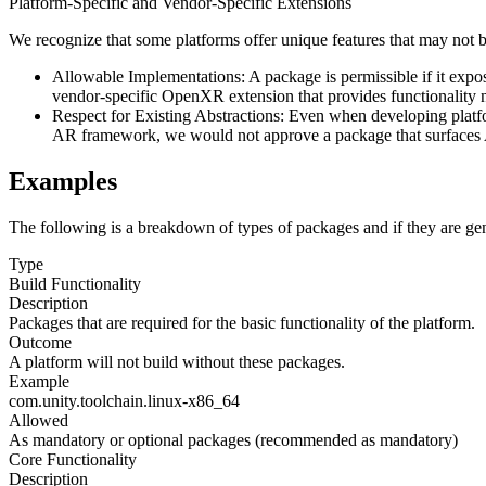
Platform-Specific and Vendor-Specific Extensions
We recognize that some platforms offer unique features that may not b
Allowable Implementations: A package is permissible if it expos
vendor-specific OpenXR extension that provides functionality n
Respect for Existing Abstractions: Even when developing platfo
AR framework, we would not approve a package that surfaces A
Examples
The following is a breakdown of types of packages and if they are g
Type
Build Functionality
Description
Packages that are required for the basic functionality of the platform.
Outcome
A platform will not build without these packages.
Example
com.unity.toolchain.linux-x86_64
Allowed
As mandatory or optional packages (recommended as mandatory)
Core Functionality
Description