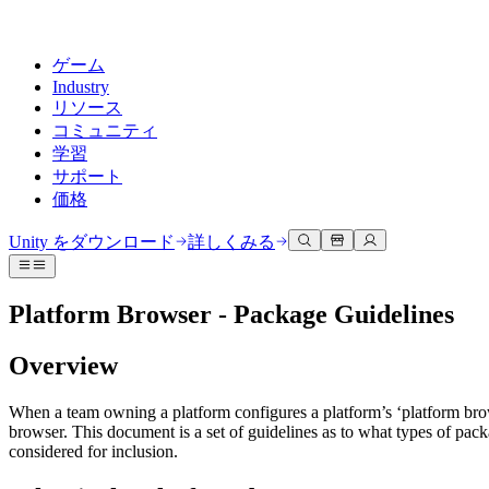
ゲーム
Industry
リソース
コミュニティ
学習
サポート
価格
開発
活用事例
技術ライブラリ
コミュニティハブ
すべてのレベルに対応
サポートオプション
Unity をダウンロード
詳しくみる
Unity Learn
Unityエンジン
3Dコラボレーション
ドキュメント
ディスカッション
ヘルプを得る
無料でUnityスキルをマスターする
任意のプラットフォーム向けに2Dおよび3Dゲームを構築
リアルタイムで3Dプロジェクトを構築およびレビューする
Unityで成功するためのサポート
Platform Browser - Package Guidelines
公式ユーザーマニュアルとAPIリファレンス
議論、問題解決、つながる
プロフェッショナルトレーニング
Success Plan
共同作業
没入型トレーニング
Overview
開発者ツール
イベント
Unityトレーナーでチームをレベルアップ
専門的なサポートで目標を早く達成する
チームでの共同作業と迅速なイテレーション
没入型環境でのトレーニング
リリースバージョンと問題追跡
グローバルおよびローカルイベント
Unity初心者向け
Unity をダウンロード
When a team owning a platform configures a platform’s ‘platform brow
コミュニティストーリー
FAQ
顧客体験
browser. This document is a set of guidelines as to what types of pa
よくある質問への回答
ロードマップ
スタートガイド
プランと価格
インタラクティブな3D体験を作成する
considered for inclusion.
Made with Unity
今後の機能をレビューする
学習を開始しましょう
デプロイ
業界
Unityクリエイターの紹介
お問い合わせ