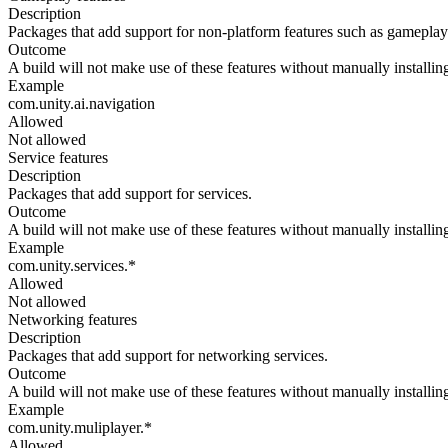
Description
Packages that add support for non-platform features such as gameplay
Outcome
A build will not make use of these features without manually installin
Example
com.unity.ai.navigation
Allowed
Not allowed
Service features
Description
Packages that add support for services.
Outcome
A build will not make use of these features without manually installin
Example
com.unity.services.*
Allowed
Not allowed
Networking features
Description
Packages that add support for networking services.
Outcome
A build will not make use of these features without manually installin
Example
com.unity.muliplayer.*
Allowed