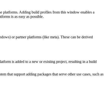
se platforms. Adding build profiles from this window enables a
forms is as easy as possible.
indows) or partner platforms (like meta). These can be derived
form is added to a new or existing project, resulting in a build
system that support adding packages that serve other use cases, such as