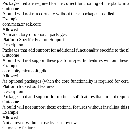
Packages that are required for the correct functioning of the platform a
Outcome
A build will not run correctly without these packages installed.
Example
com.meta.xr.sdk.core
Allowed
As mandatory or optional packages
Platform Specific Feature Support
Description
Packages that add support for additional functionality specific to the p
Outcome
A build will not support these platform specific features without thes
Example
com.unity.microsoft.gdk
Allowed
As optional packages (when the core functionality is required for certif
Platform locked soft features
Description
Packages that add support for optional soft features that are not require
Outcome
A build will not support these optional features without installing thi
Example
Allowed
Not allowed without case by case review.
Gameplay features