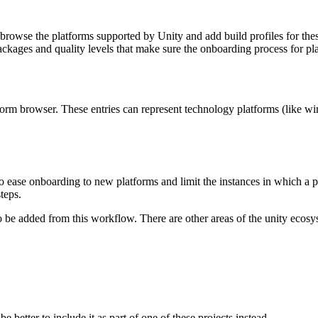
browse the platforms supported by Unity and add build profiles for the
ckages and quality levels that make sure the onboarding process for plat
latform browser. These entries can represent technology platforms (like w
ase onboarding to new platforms and limit the instances in which a plat
teps.
ed to be added from this workflow. There are other areas of the unity eco
e better to include it as part of one of these projects instead.