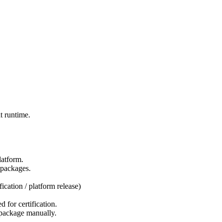
t runtime.
latform.
e packages.
ication / platform release)
d for certification.
s package manually.