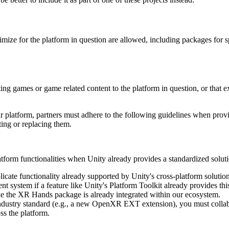
mize for the platform in question are allowed, including packages for sp
uting games or game related content to the platform in question, or that 
ur platform, partners must adhere to the following guidelines when prov
ting or replacing them.
atform functionalities when Unity already provides a standardized solu
cate functionality already supported by Unity's cross-platform solution
 system if a feature like Unity's Platform Toolkit already provides thi
ike the XR Hands package is already integrated within our ecosystem.
ndustry standard (e.g., a new OpenXR EXT extension), you must collabor
ss the platform.