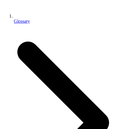
インディーゲーム
少人数のチームで大規模なゲームを開発する
Glossary
XR ゲーム
XR ゲームを複数プラットフォーム向けにローンチする
マルチプレイヤーゲーム
マルチプレイヤーゲーム制作を簡素化