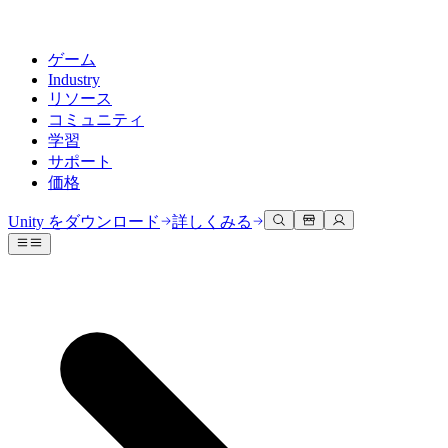
ゲーム
Industry
リソース
コミュニティ
学習
サポート
価格
開発
活用事例
技術ライブラリ
コミュニティハブ
すべてのレベルに対応
サポートオプション
Unity をダウンロード
詳しくみる
Unity Learn
Unityエンジン
3Dコラボレーション
ドキュメント
ディスカッション
ヘルプを得る
無料でUnityスキルをマスターする
任意のプラットフォーム向けに2Dおよび3Dゲームを構築
リアルタイムで3Dプロジェクトを構築およびレビューする
Unityで成功するためのサポート
公式ユーザーマニュアルとAPIリファレンス
議論、問題解決、つながる
プロフェッショナルトレーニング
Success Plan
共同作業
没入型トレーニング
開発者ツール
イベント
Unityトレーナーでチームをレベルアップ
専門的なサポートで目標を早く達成する
チームでの共同作業と迅速なイテレーション
没入型環境でのトレーニング
リリースバージョンと問題追跡
グローバルおよびローカルイベント
Unity初心者向け
Unity をダウンロード
コミュニティストーリー
FAQ
顧客体験
よくある質問への回答
ロードマップ
スタートガイド
プランと価格
インタラクティブな3D体験を作成する
Made with Unity
今後の機能をレビューする
学習を開始しましょう
デプロイ
業界
Unityクリエイターの紹介
お問い合わせ