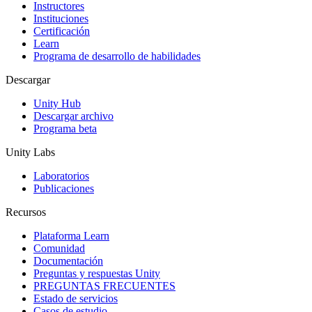
Instructores
Juegos XR
Instituciones
Lanza juegos XR en múltiples plataformas
Certificación
Learn
Programa de desarrollo de habilidades
Juegos multijugador
Simplifica el desarrollo de juegos multijugador
Descargar
Unity Hub
Descargar archivo
Programa beta
Unity Labs
Laboratorios
Publicaciones
Recursos
Plataforma Learn
Comunidad
Documentación
Preguntas y respuestas Unity
PREGUNTAS FRECUENTES
Estado de servicios
Casos de estudio