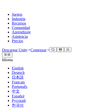
Juegos
Industria
Recursos
Comunidad
Aprendizaje
Asistencia
Precios
Desarrollar
Casos de uso
Biblioteca técnica
Centro de la comunidad
Para todos los niveles
Opciones de soporte
Descargar Unity
Comenzar
Motor de Unity
Colaboración 3D
Documentación
Discusiones
Unity Learn
Obtener ayuda
Idioma
Crea juegos 2D y 3D para cualquier plataforma
Construye y revisa proyectos 3D en tiempo real
Domina las habilidades de Unity de forma gratuita
Ayudándote a tener éxito con Unity
Manuales de usuario oficiales y referencias de API
Discute, resuelve problemas y conéctate
English
Colaboración
Capacitación envolvente
Capacitación profesional
Planes de éxito
Deutsch
Herramientas para desarrolladores
Eventos
Colabora e itera rápidamente con tu equipo
Capacitación en entornos envolventes
Mejora tu equipo con entrenadores de Unity
Alcanza tus metas más rápido con soporte experto
日本語
Versiones de lanzamiento y rastreador de problemas
Eventos globales y locales
Descargar Unity
¿No tienes experiencia con Unity?
Français
Historias de la comunidad
Experiencias del cliente
PREGUNTAS FRECUENTES
Português
Hoja de ruta
Planes y precios
Crea experiencias interactivas en 3D
Primeros pasos
Respuestas a preguntas comunes
中文
Revisar características próximas
Hecho con Unity
Implementar
Industrias
Pon en marcha tu aprendizaje
Español
Presentando a los creadores de Unity
Русский
Contáctanos
Glosario
한국어
Multiplataforma
Fabricación
Rutas esenciales de Unity
Conéctate con nuestro equipo
Biblioteca de términos técnicos
Transmisiones en vivo