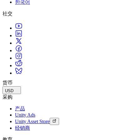
한국어
联系我们
术语表
Unity基础路径
多平台
制造业
与我们的团队联系
直播活动
社交
技术术语库
你是Unity 新手？开始您的旅程
探索 Unity 支持的超过 25 个平台
实现运营卓越
加入开发者、创作者和内部人员
洞察
使用指南
常态化运营
零售
Unity奖项
案例分析
可操作的技巧和最佳实践
游戏上线后的数据洞察与常态化运营
将店内体验转化为在线体验
庆祝全球的Unity创作者
真实成功案例
教育
Grow
汽车
最佳实践指南
用户获取
对于学生
提升创新能力和车内体验
专家提示和技巧
被发现并获取移动用户
开启您的职业生涯
查看所有行业
演示
应用内购
对于教育者
演示、示例和构建模块
货币
管理跨门店和D2C渠道的IAP（应用内购买）
增强您的教学
所有资源
USD
新增功能
商业化
教育资助许可证
采购
将玩家与合适的游戏连接
将Unity的力量带入您的机构
产品
博客
通过 Unity 投放广告
通过 Unity 实现变现
Unity Ads
更新、信息和技术提示
使用案例
认证
Unity Asset Store
证明您的Unity精通
经销商
新闻
移动游戏
新闻、故事和新闻中心
使用 Unity 打造移动端爆款游戏
教育