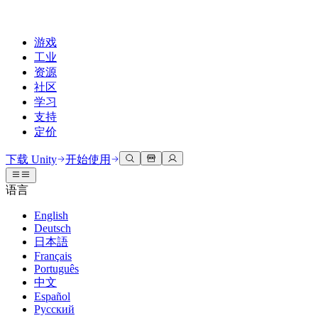
游戏
工业
资源
社区
学习
支持
定价
开发
使用案例
技术库
社区中心
适合每个级别
支持选项
下载 Unity
开始使用
Unity Learn
Unity 引擎
3D协作
文档
讨论
获取帮助
语言
免费掌握Unity技能
为任何平台构建2D和3D游戏
实时构建和审查3D项目
帮助您在Unity中取得成功
官方用户手册和API参考
讨论、解决问题和连接
English
专业培训
Deutsch
协作
沉浸式培训
成功计划
开发者工具
事件
日本語
通过Unity培训师提升您的团队
与团队协作并快速迭代
在沉浸式环境中培训
通过专家支持更快实现目标
发布版本和问题跟踪器
全球和本地活动
Français
Unity新手
下载 Unity
Português
社区故事
客户体验
常见问题解答
中文
路线图
准备开始
计划和定价
创建互动3D体验
常见问题解答
Español
Made with Unity
查看即将推出的功能
开始您的学习
部署
行业
Русский
展示Unity创作者