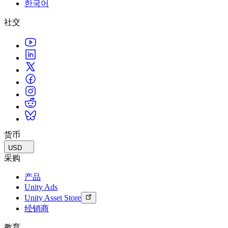
한국어
联系我们
术语表
Unity基础路径
多平台
制造业
与我们的团队联系
直播活动
社交
技术术语库
你是Unity 新手？开始您的旅程
探索 Unity 支持的超过 25 个平台
实现运营卓越
加入开发者、创作者和内部人员
洞察
使用指南
常态化运营
零售
Unity奖项
案例分析
可操作的技巧和最佳实践
游戏上线后的数据洞察与常态化运营
将店内体验转化为在线体验
庆祝全球的Unity创作者
真实成功案例
教育
Grow
汽车
最佳实践指南
用户获取
对于学生
提升创新能力和车内体验
专家提示和技巧
被发现并获取移动用户
开启您的职业生涯
查看所有行业
演示
应用内购
对于教育者
演示、示例和构建模块
货币
管理跨门店和D2C渠道的IAP（应用内购买）
增强您的教学
所有资源
USD
新增功能
商业化
教育资助许可证
采购
将玩家与合适的游戏连接
将Unity的力量带入您的机构
产品
博客
通过 Unity 投放广告
通过 Unity 实现变现
Unity Ads
更新、信息和技术提示
使用案例
认证
Unity Asset Store
证明您的Unity精通
经销商
新闻
移动游戏
新闻、故事和新闻中心
使用 Unity 打造移动端爆款游戏
教育