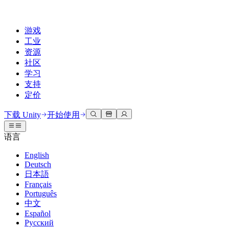
游戏
工业
资源
社区
学习
支持
定价
开发
使用案例
技术库
社区中心
适合每个级别
支持选项
下载 Unity
开始使用
Unity Learn
Unity 引擎
3D协作
文档
讨论
获取帮助
语言
免费掌握Unity技能
为任何平台构建2D和3D游戏
实时构建和审查3D项目
帮助您在Unity中取得成功
官方用户手册和API参考
讨论、解决问题和连接
English
专业培训
Deutsch
协作
沉浸式培训
成功计划
开发者工具
事件
日本語
通过Unity培训师提升您的团队
与团队协作并快速迭代
在沉浸式环境中培训
通过专家支持更快实现目标
发布版本和问题跟踪器
全球和本地活动
Français
Unity新手
下载 Unity
Português
社区故事
客户体验
常见问题解答
中文
路线图
准备开始
计划和定价
创建互动3D体验
常见问题解答
Español
Made with Unity
查看即将推出的功能
开始您的学习
部署
行业
Русский
展示Unity创作者