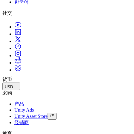
한국어
联系我们
术语表
Unity基础路径
多平台
制造业
与我们的团队联系
直播活动
社交
技术术语库
你是Unity 新手？开始您的旅程
探索 Unity 支持的超过 25 个平台
实现运营卓越
加入开发者、创作者和内部人员
洞察
使用指南
常态化运营
零售
Unity奖项
案例分析
可操作的技巧和最佳实践
游戏上线后的数据洞察与常态化运营
将店内体验转化为在线体验
庆祝全球的Unity创作者
真实成功案例
教育
Grow
汽车
最佳实践指南
用户获取
对于学生
提升创新能力和车内体验
专家提示和技巧
被发现并获取移动用户
开启您的职业生涯
查看所有行业
演示
应用内购
对于教育者
演示、示例和构建模块
货币
管理跨门店和D2C渠道的IAP（应用内购买）
增强您的教学
所有资源
USD
新增功能
商业化
教育资助许可证
采购
将玩家与合适的游戏连接
将Unity的力量带入您的机构
产品
博客
通过 Unity 投放广告
通过 Unity 实现变现
Unity Ads
更新、信息和技术提示
使用案例
认证
Unity Asset Store
证明您的Unity精通
经销商
新闻
移动游戏
新闻、故事和新闻中心
使用 Unity 打造移动端爆款游戏
教育