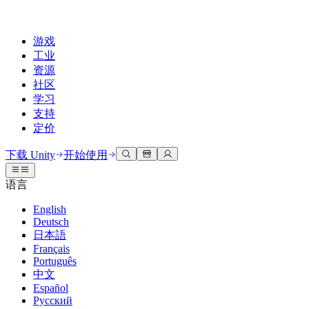
游戏
工业
资源
社区
学习
支持
定价
开发
使用案例
技术库
社区中心
适合每个级别
支持选项
下载 Unity
开始使用
Unity Learn
Unity 引擎
3D协作
文档
讨论
获取帮助
语言
免费掌握Unity技能
为任何平台构建2D和3D游戏
实时构建和审查3D项目
帮助您在Unity中取得成功
官方用户手册和API参考
讨论、解决问题和连接
English
专业培训
Deutsch
协作
沉浸式培训
成功计划
开发者工具
事件
日本語
通过Unity培训师提升您的团队
与团队协作并快速迭代
在沉浸式环境中培训
通过专家支持更快实现目标
发布版本和问题跟踪器
全球和本地活动
Français
Unity新手
下载 Unity
Português
社区故事
客户体验
常见问题解答
中文
路线图
准备开始
计划和定价
创建互动3D体验
常见问题解答
Español
Made with Unity
查看即将推出的功能
开始您的学习
部署
行业
Русский
展示Unity创作者