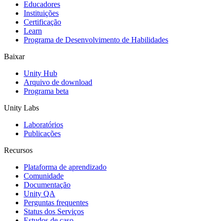
Educadores
Jogos XR
Instituições
Lance jogos XR em várias plataformas
Certificação
Learn
Programa de Desenvolvimento de Habilidades
Jogos com multijogador
Simplifique o desenvolvimento de jogos multiplayer
Baixar
Unity Hub
Arquivo de download
Programa beta
Unity Labs
Laboratórios
Publicações
Recursos
Plataforma de aprendizado
Comunidade
Documentação
Unity QA
Perguntas frequentes
Status dos Serviços
Estudos de caso