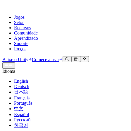
Jogos
Setor
Recursos
Comunidade
Aprendizado
Suporte
Preços
Desenvolva
Casos de uso
Biblioteca técnica
Central da Comunidade
Para todos os níveis
Opções de suporte
Baixe o Unity
Comece a usar
Engine do Unity
Colaboração 3D
Documentação
Discussões
Unity Learn
Obter ajuda
Idioma
Crie jogos 2D e 3D para qualquer plataforma
Construa e revise projetos 3D em tempo real
Domine habilidades do Unity gratuitamente
Ajudando você a ter sucesso com Unity
Manuais do usuário oficiais e referências de API
Discutir, resolver problemas e conectar
English
Colaboração
Treinamento imersivo
Treinamento profissional
Planos de sucesso
Deutsch
Ferramentas de desenvolvedor
Eventos
Colabore e itere rapidamente com sua equipe
Treine em ambientes imersivos
Aprimore sua equipe com treinadores do Unity
Alcance seus objetivos mais rápido com suporte especializado
日本語
Versões de lançamento e rastreador de problemas
Eventos globais e locais
Baixe o Unity
É iniciante no Unity?
Français
Histórias da comunidade
Experiências do cliente
Perguntas frequentes
Português
Roteiro
Planos e preços
Crie experiências interativas em 3D
Conceitos básicos
Respostas para perguntas comuns
中文
Revisar recursos futuros
Made with Unity
Implante
Setores
Inicie seu aprendizado
Español
Mostrando criadores do Unity
Русский
Entre em contato conosco
Glossário
한국어
Multiplataforma
Manufatura
Caminhos Essenciais do Unity
Conecte-se com nossa equipe
Biblioteca de termos técnicos
Transmissões ao vivo