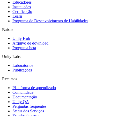
Educadores
Jogos XR
Instituições
Lance jogos XR em várias plataformas
Certificação
Learn
Programa de Desenvolvimento de Habilidades
Jogos com multijogador
Simplifique o desenvolvimento de jogos multiplayer
Baixar
Unity Hub
Arquivo de download
Programa beta
Unity Labs
Laboratórios
Publicações
Recursos
Plataforma de aprendizado
Comunidade
Documentação
Unity QA
Perguntas frequentes
Status dos Serviços
Estudos de caso