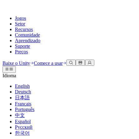
Jogos
Setor
Recursos
Comunidade
Aprendizado
Suporte
Preços
Desenvolva
Casos de uso
Biblioteca técnica
Central da Comunidade
Para todos os níveis
Opções de suporte
Baixe o Unity
Comece a usar
Engine do Unity
Colaboração 3D
Documentação
Discussões
Unity Learn
Obter ajuda
Idioma
Crie jogos 2D e 3D para qualquer plataforma
Construa e revise projetos 3D em tempo real
Domine habilidades do Unity gratuitamente
Ajudando você a ter sucesso com Unity
Manuais do usuário oficiais e referências de API
Discutir, resolver problemas e conectar
English
Colaboração
Treinamento imersivo
Treinamento profissional
Planos de sucesso
Deutsch
Ferramentas de desenvolvedor
Eventos
Colabore e itere rapidamente com sua equipe
Treine em ambientes imersivos
Aprimore sua equipe com treinadores do Unity
Alcance seus objetivos mais rápido com suporte especializado
日本語
Versões de lançamento e rastreador de problemas
Eventos globais e locais
Baixe o Unity
É iniciante no Unity?
Français
Histórias da comunidade
Experiências do cliente
Perguntas frequentes
Português
Roteiro
Planos e preços
Crie experiências interativas em 3D
Conceitos básicos
Respostas para perguntas comuns
中文
Revisar recursos futuros
Made with Unity
Implante
Setores
Inicie seu aprendizado
Español
Mostrando criadores do Unity
Русский
Entre em contato conosco
Glossário
한국어
Multiplataforma
Manufatura
Caminhos Essenciais do Unity
Conecte-se com nossa equipe
Biblioteca de termos técnicos
Transmissões ao vivo