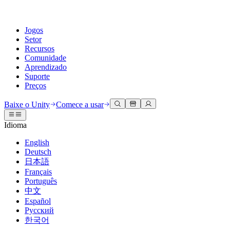
Jogos
Setor
Recursos
Comunidade
Aprendizado
Suporte
Preços
Desenvolva
Casos de uso
Biblioteca técnica
Central da Comunidade
Para todos os níveis
Opções de suporte
Baixe o Unity
Comece a usar
Engine do Unity
Colaboração 3D
Documentação
Discussões
Unity Learn
Obter ajuda
Idioma
Crie jogos 2D e 3D para qualquer plataforma
Construa e revise projetos 3D em tempo real
Domine habilidades do Unity gratuitamente
Ajudando você a ter sucesso com Unity
Manuais do usuário oficiais e referências de API
Discutir, resolver problemas e conectar
English
Colaboração
Treinamento imersivo
Treinamento profissional
Planos de sucesso
Deutsch
Ferramentas de desenvolvedor
Eventos
Colabore e itere rapidamente com sua equipe
Treine em ambientes imersivos
Aprimore sua equipe com treinadores do Unity
Alcance seus objetivos mais rápido com suporte especializado
日本語
Versões de lançamento e rastreador de problemas
Eventos globais e locais
Baixe o Unity
É iniciante no Unity?
Français
Histórias da comunidade
Experiências do cliente
Perguntas frequentes
Português
Roteiro
Planos e preços
Crie experiências interativas em 3D
Conceitos básicos
Respostas para perguntas comuns
中文
Revisar recursos futuros
Made with Unity
Implante
Setores
Inicie seu aprendizado
Español
Mostrando criadores do Unity
Русский
Entre em contato conosco
Glossário
한국어
Multiplataforma
Manufatura
Caminhos Essenciais do Unity
Conecte-se com nossa equipe
Biblioteca de termos técnicos
Transmissões ao vivo