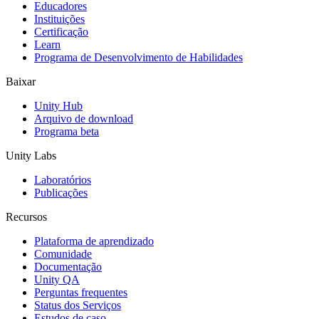
Educadores
Jogos XR
Instituições
Lance jogos XR em várias plataformas
Certificação
Learn
Programa de Desenvolvimento de Habilidades
Jogos com multijogador
Simplifique o desenvolvimento de jogos multiplayer
Baixar
Unity Hub
Arquivo de download
Programa beta
Unity Labs
Laboratórios
Publicações
Recursos
Plataforma de aprendizado
Comunidade
Documentação
Unity QA
Perguntas frequentes
Status dos Serviços
Estudos de caso