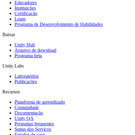
Jogos XR
Educadores
Lance jogos XR em várias plataformas
Instituições
Certificação
Learn
Jogos com multijogador
Programa de Desenvolvimento de Habilidades
Simplifique o desenvolvimento de jogos multiplayer
Baixar
Unity Hub
Arquivo de download
Programa beta
Unity Labs
Laboratórios
Publicações
Recursos
Plataforma de aprendizado
Comunidade
Documentação
Unity QA
Perguntas frequentes
Status dos Serviços
Estudos de caso