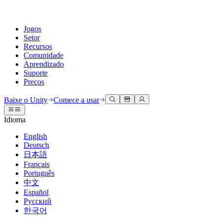
Jogos
Setor
Recursos
Comunidade
Aprendizado
Suporte
Preços
Desenvolva
Casos de uso
Biblioteca técnica
Central da Comunidade
Para todos os níveis
Opções de suporte
Baixe o Unity
Comece a usar
Engine do Unity
Colaboração 3D
Documentação
Discussões
Unity Learn
Obter ajuda
Idioma
Crie jogos 2D e 3D para qualquer plataforma
Construa e revise projetos 3D em tempo real
Domine habilidades do Unity gratuitamente
Ajudando você a ter sucesso com Unity
Manuais do usuário oficiais e referências de API
Discutir, resolver problemas e conectar
English
Colaboração
Treinamento imersivo
Treinamento profissional
Planos de sucesso
Deutsch
Ferramentas de desenvolvedor
Eventos
Colabore e itere rapidamente com sua equipe
Treine em ambientes imersivos
Aprimore sua equipe com treinadores do Unity
Alcance seus objetivos mais rápido com suporte especializado
日本語
Versões de lançamento e rastreador de problemas
Eventos globais e locais
Baixe o Unity
É iniciante no Unity?
Français
Histórias da comunidade
Experiências do cliente
Perguntas frequentes
Português
Roteiro
Planos e preços
Crie experiências interativas em 3D
Conceitos básicos
Respostas para perguntas comuns
中文
Revisar recursos futuros
Made with Unity
Implante
Setores
Inicie seu aprendizado
Español
Mostrando criadores do Unity
Русский
Entre em contato conosco
Glossário
한국어
Multiplataforma
Manufatura
Caminhos Essenciais do Unity
Conecte-se com nossa equipe
Biblioteca de termos técnicos
Transmissões ao vivo