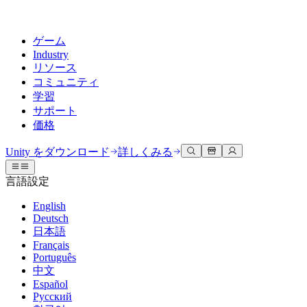
ゲーム
Industry
リソース
コミュニティ
学習
サポート
価格
開発
活用事例
技術ライブラリ
コミュニティハブ
すべてのレベルに対応
サポートオプション
Unity をダウンロード
詳しくみる
Unity Learn
Unityエンジン
3Dコラボレーション
ドキュメント
ディスカッション
ヘルプを得る
言語設定
無料でUnityスキルをマスターする
任意のプラットフォーム向けに2Dおよび3Dゲームを構築
リアルタイムで3Dプロジェクトを構築およびレビューする
Unityで成功するためのサポート
公式ユーザーマニュアルとAPIリファレンス
議論、問題解決、つながる
English
プロフェッショナルトレーニング
Deutsch
Success Plan
共同作業
没入型トレーニング
開発者ツール
イベント
日本語
Unityトレーナーでチームをレベルアップ
専門的なサポートで目標を早く達成する
チームでの共同作業と迅速なイテレーション
没入型環境でのトレーニング
リリースバージョンと問題追跡
グローバルおよびローカルイベント
Français
Unity初心者向け
Unity をダウンロード
Português
コミュニティストーリー
FAQ
顧客体験
中文
よくある質問への回答
ロードマップ
スタートガイド
プランと価格
インタラクティブな3D体験を作成する
Español
Made with Unity
今後の機能をレビューする
学習を開始しましょう
デプロイ
業界
Русский
Unityクリエイターの紹介
お問い合わせ