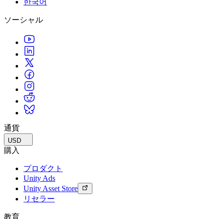
한국어
私たちのチームに連絡する
用語集
Unityエッセンシャルパスウェイ
マルチプラットフォーム
製造業
ライブストリーム
ソーシャル
技術用語のライブラリ
Unity は初めてですか？旅を始めましょう
Unity がサポートする 25 以上のプラットフォームを見る
運用の卓越性を達成する
開発者、クリエイター、インサイダーに参加する
インサイト
ハウツーガイド
LiveOps
小売
Unity Awards
ケーススタディ
ローンチ後のインサイトとライブゲームオペレーション
実用的なヒントとベストプラクティス
店内体験をオンライン体験に変換する
世界中のUnityクリエイターを祝う
実際の成功事例
成長
教育
自動車
ベストプラクティスガイド
詳しく見る
学生向け
イノベーションと車内体験を促進する
専門家のヒントとコツ
発見され、モバイルユーザーを獲得する
キャリアをスタートさせる
すべての業界を見る
デモ
アプリ内課金
教育者向け
デモ、サンプル、ビルディングブロック
通貨
ストアとD2C全体でIAPを管理
教育を大幅に強化
すべてのリソース
USD
新機能
収益化
教育機関向けライセンス
購入
プレイヤーを適切なゲームに接続する
Unityの力をあなたの機関に持ち込む
プロダクト
ブログ
Unity で宣伝
Unity で収益化
Unity Ads
更新情報、情報、技術的ヒント
活用事例
認定教材
Unity Asset Store
Unityのマスタリーを証明する
リセラー
お知らせ
モバイルゲーム
ニュース、ストーリー、プレスセンター
Unity でモバイル向けヒット作を制作して成長させる
教育