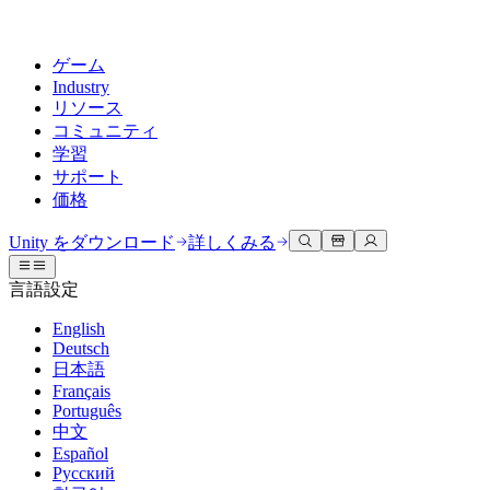
ゲーム
Industry
リソース
コミュニティ
学習
サポート
価格
開発
活用事例
技術ライブラリ
コミュニティハブ
すべてのレベルに対応
サポートオプション
Unity をダウンロード
詳しくみる
Unity Learn
Unityエンジン
3Dコラボレーション
ドキュメント
ディスカッション
ヘルプを得る
言語設定
無料でUnityスキルをマスターする
任意のプラットフォーム向けに2Dおよび3Dゲームを構築
リアルタイムで3Dプロジェクトを構築およびレビューする
Unityで成功するためのサポート
公式ユーザーマニュアルとAPIリファレンス
議論、問題解決、つながる
English
プロフェッショナルトレーニング
Deutsch
Success Plan
共同作業
没入型トレーニング
開発者ツール
イベント
日本語
Unityトレーナーでチームをレベルアップ
専門的なサポートで目標を早く達成する
チームでの共同作業と迅速なイテレーション
没入型環境でのトレーニング
リリースバージョンと問題追跡
グローバルおよびローカルイベント
Français
Unity初心者向け
Unity をダウンロード
Português
コミュニティストーリー
FAQ
顧客体験
中文
よくある質問への回答
ロードマップ
スタートガイド
プランと価格
インタラクティブな3D体験を作成する
Español
Made with Unity
今後の機能をレビューする
学習を開始しましょう
デプロイ
業界
Русский
Unityクリエイターの紹介
お問い合わせ