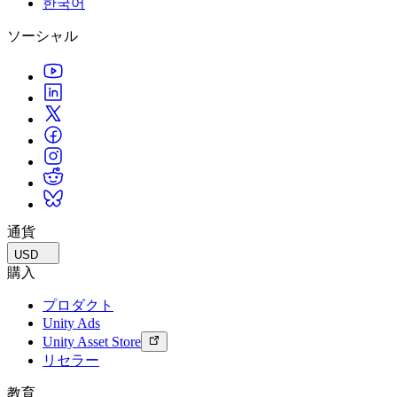
한국어
私たちのチームに連絡する
用語集
Unityエッセンシャルパスウェイ
マルチプラットフォーム
製造業
ライブストリーム
ソーシャル
技術用語のライブラリ
Unity は初めてですか？旅を始めましょう
Unity がサポートする 25 以上のプラットフォームを見る
運用の卓越性を達成する
開発者、クリエイター、インサイダーに参加する
インサイト
ハウツーガイド
LiveOps
小売
Unity Awards
ケーススタディ
ローンチ後のインサイトとライブゲームオペレーション
実用的なヒントとベストプラクティス
店内体験をオンライン体験に変換する
世界中のUnityクリエイターを祝う
実際の成功事例
成長
教育
自動車
ベストプラクティスガイド
詳しく見る
学生向け
イノベーションと車内体験を促進する
専門家のヒントとコツ
発見され、モバイルユーザーを獲得する
キャリアをスタートさせる
すべての業界を見る
デモ
アプリ内課金
教育者向け
デモ、サンプル、ビルディングブロック
通貨
ストアとD2C全体でIAPを管理
教育を大幅に強化
すべてのリソース
USD
新機能
収益化
教育機関向けライセンス
購入
プレイヤーを適切なゲームに接続する
Unityの力をあなたの機関に持ち込む
プロダクト
ブログ
Unity で宣伝
Unity で収益化
Unity Ads
更新情報、情報、技術的ヒント
活用事例
認定教材
Unity Asset Store
Unityのマスタリーを証明する
リセラー
お知らせ
モバイルゲーム
ニュース、ストーリー、プレスセンター
Unity でモバイル向けヒット作を制作して成長させる
教育