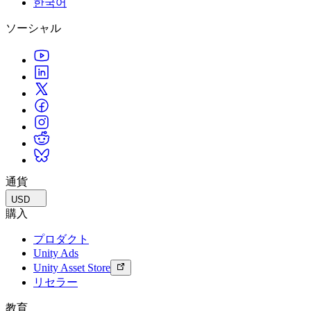
한국어
私たちのチームに連絡する
用語集
Unityエッセンシャルパスウェイ
マルチプラットフォーム
製造業
ライブストリーム
ソーシャル
技術用語のライブラリ
Unity は初めてですか？旅を始めましょう
Unity がサポートする 25 以上のプラットフォームを見る
運用の卓越性を達成する
開発者、クリエイター、インサイダーに参加する
インサイト
ハウツーガイド
LiveOps
小売
Unity Awards
ケーススタディ
ローンチ後のインサイトとライブゲームオペレーション
実用的なヒントとベストプラクティス
店内体験をオンライン体験に変換する
世界中のUnityクリエイターを祝う
実際の成功事例
成長
教育
自動車
ベストプラクティスガイド
詳しく見る
学生向け
イノベーションと車内体験を促進する
専門家のヒントとコツ
発見され、モバイルユーザーを獲得する
キャリアをスタートさせる
すべての業界を見る
デモ
アプリ内課金
教育者向け
デモ、サンプル、ビルディングブロック
通貨
ストアとD2C全体でIAPを管理
教育を大幅に強化
すべてのリソース
USD
新機能
収益化
教育機関向けライセンス
購入
プレイヤーを適切なゲームに接続する
Unityの力をあなたの機関に持ち込む
プロダクト
ブログ
Unity で宣伝
Unity で収益化
Unity Ads
更新情報、情報、技術的ヒント
活用事例
認定教材
Unity Asset Store
Unityのマスタリーを証明する
リセラー
お知らせ
モバイルゲーム
ニュース、ストーリー、プレスセンター
Unity でモバイル向けヒット作を制作して成長させる
教育