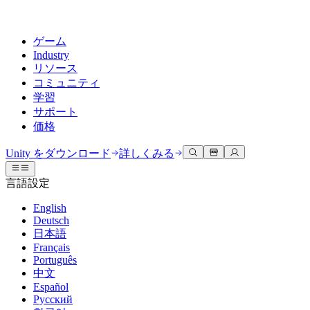
ゲーム
Industry
リソース
コミュニティ
学習
サポート
価格
開発
活用事例
技術ライブラリ
コミュニティハブ
すべてのレベルに対応
サポートオプション
Unity をダウンロード
詳しくみる
Unity Learn
Unityエンジン
3Dコラボレーション
ドキュメント
ディスカッション
ヘルプを得る
言語設定
無料でUnityスキルをマスターする
任意のプラットフォーム向けに2Dおよび3Dゲームを構築
リアルタイムで3Dプロジェクトを構築およびレビューする
Unityで成功するためのサポート
公式ユーザーマニュアルとAPIリファレンス
議論、問題解決、つながる
English
プロフェッショナルトレーニング
Deutsch
Success Plan
共同作業
没入型トレーニング
開発者ツール
イベント
日本語
Unityトレーナーでチームをレベルアップ
専門的なサポートで目標を早く達成する
チームでの共同作業と迅速なイテレーション
没入型環境でのトレーニング
リリースバージョンと問題追跡
グローバルおよびローカルイベント
Français
Unity初心者向け
Unity をダウンロード
Português
コミュニティストーリー
FAQ
顧客体験
中文
よくある質問への回答
ロードマップ
スタートガイド
プランと価格
インタラクティブな3D体験を作成する
Español
Made with Unity
今後の機能をレビューする
学習を開始しましょう
デプロイ
業界
Русский
Unityクリエイターの紹介
お問い合わせ