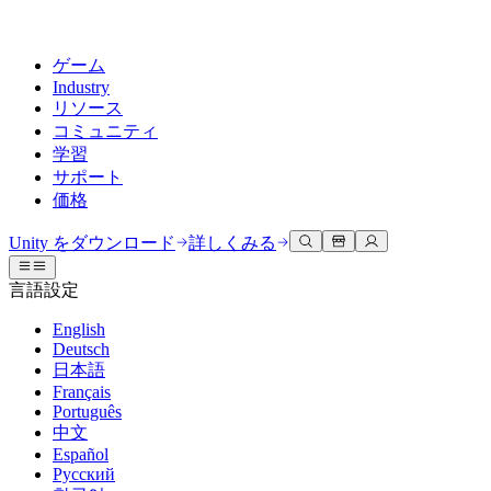
ゲーム
Industry
リソース
コミュニティ
学習
サポート
価格
開発
活用事例
技術ライブラリ
コミュニティハブ
すべてのレベルに対応
サポートオプション
Unity をダウンロード
詳しくみる
Unity Learn
Unityエンジン
3Dコラボレーション
ドキュメント
ディスカッション
ヘルプを得る
言語設定
無料でUnityスキルをマスターする
任意のプラットフォーム向けに2Dおよび3Dゲームを構築
リアルタイムで3Dプロジェクトを構築およびレビューする
Unityで成功するためのサポート
公式ユーザーマニュアルとAPIリファレンス
議論、問題解決、つながる
English
プロフェッショナルトレーニング
Deutsch
Success Plan
共同作業
没入型トレーニング
開発者ツール
イベント
日本語
Unityトレーナーでチームをレベルアップ
専門的なサポートで目標を早く達成する
チームでの共同作業と迅速なイテレーション
没入型環境でのトレーニング
リリースバージョンと問題追跡
グローバルおよびローカルイベント
Français
Unity初心者向け
Unity をダウンロード
Português
コミュニティストーリー
FAQ
顧客体験
中文
よくある質問への回答
ロードマップ
スタートガイド
プランと価格
インタラクティブな3D体験を作成する
Español
Made with Unity
今後の機能をレビューする
学習を開始しましょう
デプロイ
業界
Русский
Unityクリエイターの紹介
お問い合わせ