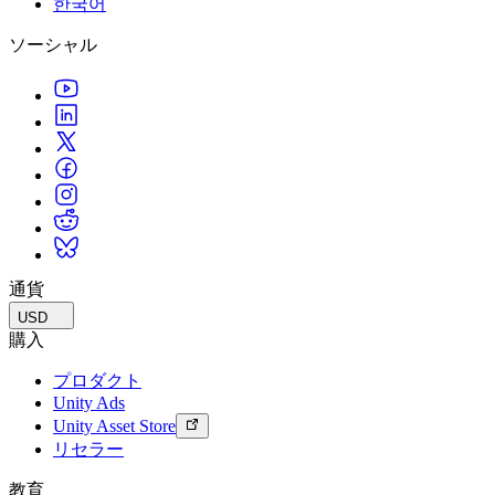
한국어
私たちのチームに連絡する
用語集
Unityエッセンシャルパスウェイ
マルチプラットフォーム
製造業
ライブストリーム
ソーシャル
技術用語のライブラリ
Unity は初めてですか？旅を始めましょう
Unity がサポートする 25 以上のプラットフォームを見る
運用の卓越性を達成する
開発者、クリエイター、インサイダーに参加する
インサイト
ハウツーガイド
LiveOps
小売
Unity Awards
ケーススタディ
ローンチ後のインサイトとライブゲームオペレーション
実用的なヒントとベストプラクティス
店内体験をオンライン体験に変換する
世界中のUnityクリエイターを祝う
実際の成功事例
成長
教育
自動車
ベストプラクティスガイド
詳しく見る
学生向け
イノベーションと車内体験を促進する
専門家のヒントとコツ
発見され、モバイルユーザーを獲得する
キャリアをスタートさせる
すべての業界を見る
デモ
アプリ内課金
教育者向け
デモ、サンプル、ビルディングブロック
通貨
ストアとD2C全体でIAPを管理
教育を大幅に強化
すべてのリソース
USD
新機能
収益化
教育機関向けライセンス
購入
プレイヤーを適切なゲームに接続する
Unityの力をあなたの機関に持ち込む
プロダクト
ブログ
Unity で宣伝
Unity で収益化
Unity Ads
更新情報、情報、技術的ヒント
活用事例
認定教材
Unity Asset Store
Unityのマスタリーを証明する
リセラー
お知らせ
モバイルゲーム
ニュース、ストーリー、プレスセンター
Unity でモバイル向けヒット作を制作して成長させる
教育