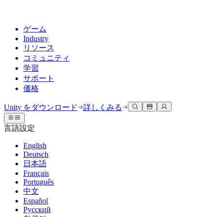
ゲーム
Industry
リソース
コミュニティ
学習
サポート
価格
開発
活用事例
技術ライブラリ
コミュニティハブ
すべてのレベルに対応
サポートオプション
Unity をダウンロード
詳しくみる
Unity Learn
Unityエンジン
3Dコラボレーション
ドキュメント
ディスカッション
ヘルプを得る
言語設定
無料でUnityスキルをマスターする
任意のプラットフォーム向けに2Dおよび3Dゲームを構築
リアルタイムで3Dプロジェクトを構築およびレビューする
Unityで成功するためのサポート
公式ユーザーマニュアルとAPIリファレンス
議論、問題解決、つながる
English
プロフェッショナルトレーニング
Deutsch
Success Plan
共同作業
没入型トレーニング
開発者ツール
イベント
日本語
Unityトレーナーでチームをレベルアップ
専門的なサポートで目標を早く達成する
チームでの共同作業と迅速なイテレーション
没入型環境でのトレーニング
リリースバージョンと問題追跡
グローバルおよびローカルイベント
Français
Unity初心者向け
Unity をダウンロード
Português
コミュニティストーリー
FAQ
顧客体験
中文
よくある質問への回答
ロードマップ
スタートガイド
プランと価格
インタラクティブな3D体験を作成する
Español
Made with Unity
今後の機能をレビューする
学習を開始しましょう
デプロイ
業界
Русский
Unityクリエイターの紹介
お問い合わせ