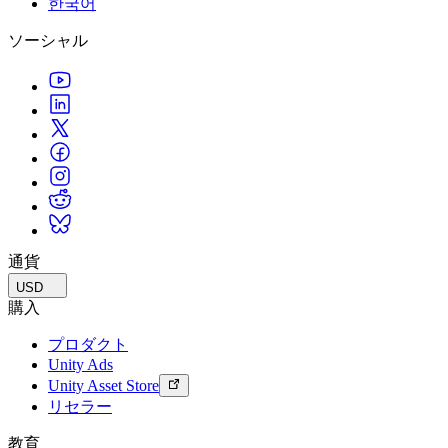
한국어
私たちのチームに連絡する
用語集
Unityエッセンシャルパスウェイ
マルチプラットフォーム
製造業
ライブストリーム
ソーシャル
技術用語のライブラリ
Unity は初めてですか？旅を始めましょう
Unity がサポートする 25 以上のプラットフォームを見る
運用の卓越性を達成する
開発者、クリエイター、インサイダーに参加する
インサイト
ハウツーガイド
LiveOps
小売
Unity Awards
ケーススタディ
ローンチ後のインサイトとライブゲームオペレーション
実用的なヒントとベストプラクティス
店内体験をオンライン体験に変換する
世界中のUnityクリエイターを祝う
実際の成功事例
成長
教育
自動車
ベストプラクティスガイド
詳しく見る
学生向け
イノベーションと車内体験を促進する
専門家のヒントとコツ
発見され、モバイルユーザーを獲得する
キャリアをスタートさせる
すべての業界を見る
デモ
アプリ内課金
教育者向け
デモ、サンプル、ビルディングブロック
通貨
ストアとD2C全体でIAPを管理
教育を大幅に強化
すべてのリソース
USD
新機能
収益化
教育機関向けライセンス
購入
プレイヤーを適切なゲームに接続する
Unityの力をあなたの機関に持ち込む
プロダクト
ブログ
Unity で宣伝
Unity で収益化
Unity Ads
更新情報、情報、技術的ヒント
活用事例
認定教材
Unity Asset Store
Unityのマスタリーを証明する
リセラー
お知らせ
モバイルゲーム
ニュース、ストーリー、プレスセンター
Unity でモバイル向けヒット作を制作して成長させる
教育