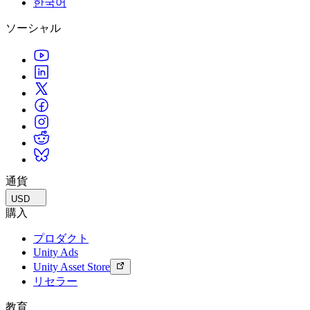
한국어
私たちのチームに連絡する
用語集
Unityエッセンシャルパスウェイ
マルチプラットフォーム
製造業
ライブストリーム
ソーシャル
技術用語のライブラリ
Unity は初めてですか？旅を始めましょう
Unity がサポートする 25 以上のプラットフォームを見る
運用の卓越性を達成する
開発者、クリエイター、インサイダーに参加する
インサイト
ハウツーガイド
LiveOps
小売
Unity Awards
ケーススタディ
ローンチ後のインサイトとライブゲームオペレーション
実用的なヒントとベストプラクティス
店内体験をオンライン体験に変換する
世界中のUnityクリエイターを祝う
実際の成功事例
成長
教育
自動車
ベストプラクティスガイド
詳しく見る
学生向け
イノベーションと車内体験を促進する
専門家のヒントとコツ
発見され、モバイルユーザーを獲得する
キャリアをスタートさせる
すべての業界を見る
デモ
アプリ内課金
教育者向け
デモ、サンプル、ビルディングブロック
通貨
ストアとD2C全体でIAPを管理
教育を大幅に強化
すべてのリソース
USD
新機能
収益化
教育機関向けライセンス
購入
プレイヤーを適切なゲームに接続する
Unityの力をあなたの機関に持ち込む
プロダクト
ブログ
Unity で宣伝
Unity で収益化
Unity Ads
更新情報、情報、技術的ヒント
活用事例
認定教材
Unity Asset Store
Unityのマスタリーを証明する
リセラー
お知らせ
モバイルゲーム
ニュース、ストーリー、プレスセンター
Unity でモバイル向けヒット作を制作して成長させる
教育