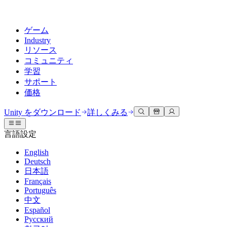
ゲーム
Industry
リソース
コミュニティ
学習
サポート
価格
開発
活用事例
技術ライブラリ
コミュニティハブ
すべてのレベルに対応
サポートオプション
Unity をダウンロード
詳しくみる
Unity Learn
Unityエンジン
3Dコラボレーション
ドキュメント
ディスカッション
ヘルプを得る
言語設定
無料でUnityスキルをマスターする
任意のプラットフォーム向けに2Dおよび3Dゲームを構築
リアルタイムで3Dプロジェクトを構築およびレビューする
Unityで成功するためのサポート
公式ユーザーマニュアルとAPIリファレンス
議論、問題解決、つながる
English
プロフェッショナルトレーニング
Deutsch
Success Plan
共同作業
没入型トレーニング
開発者ツール
イベント
日本語
Unityトレーナーでチームをレベルアップ
専門的なサポートで目標を早く達成する
チームでの共同作業と迅速なイテレーション
没入型環境でのトレーニング
リリースバージョンと問題追跡
グローバルおよびローカルイベント
Français
Unity初心者向け
Unity をダウンロード
Português
コミュニティストーリー
FAQ
顧客体験
中文
よくある質問への回答
ロードマップ
スタートガイド
プランと価格
インタラクティブな3D体験を作成する
Español
Made with Unity
今後の機能をレビューする
学習を開始しましょう
デプロイ
業界
Русский
Unityクリエイターの紹介
お問い合わせ