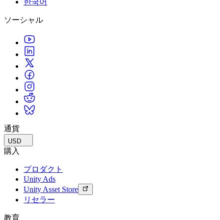
한국어
私たちのチームに連絡する
用語集
Unityエッセンシャルパスウェイ
マルチプラットフォーム
製造業
ライブストリーム
ソーシャル
技術用語のライブラリ
Unity は初めてですか？旅を始めましょう
Unity がサポートする 25 以上のプラットフォームを見る
運用の卓越性を達成する
開発者、クリエイター、インサイダーに参加する
インサイト
ハウツーガイド
LiveOps
小売
Unity Awards
ケーススタディ
ローンチ後のインサイトとライブゲームオペレーション
実用的なヒントとベストプラクティス
店内体験をオンライン体験に変換する
世界中のUnityクリエイターを祝う
実際の成功事例
成長
教育
自動車
ベストプラクティスガイド
詳しく見る
学生向け
イノベーションと車内体験を促進する
専門家のヒントとコツ
発見され、モバイルユーザーを獲得する
キャリアをスタートさせる
すべての業界を見る
デモ
アプリ内課金
教育者向け
デモ、サンプル、ビルディングブロック
通貨
ストアとD2C全体でIAPを管理
教育を大幅に強化
すべてのリソース
USD
新機能
収益化
教育機関向けライセンス
購入
プレイヤーを適切なゲームに接続する
Unityの力をあなたの機関に持ち込む
プロダクト
ブログ
Unity で宣伝
Unity で収益化
Unity Ads
更新情報、情報、技術的ヒント
活用事例
認定教材
Unity Asset Store
Unityのマスタリーを証明する
リセラー
お知らせ
モバイルゲーム
ニュース、ストーリー、プレスセンター
Unity でモバイル向けヒット作を制作して成長させる
教育