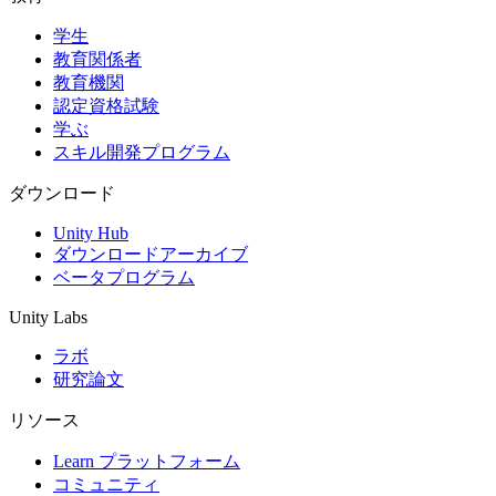
学生
インディーゲーム
教育関係者
少人数のチームで大規模なゲームを開発する
教育機関
認定資格試験
XR ゲーム
学ぶ
XR ゲームを複数プラットフォーム向けにローンチする
スキル開発プログラム
マルチプレイヤーゲーム
ダウンロード
マルチプレイヤーゲーム制作を簡素化
Unity Hub
ダウンロードアーカイブ
ベータプログラム
Unity Labs
ラボ
研究論文
リソース
Learn プラットフォーム
コミュニティ