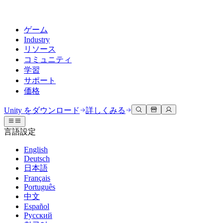
ゲーム
Industry
リソース
コミュニティ
学習
サポート
価格
開発
活用事例
技術ライブラリ
コミュニティハブ
すべてのレベルに対応
サポートオプション
Unity をダウンロード
詳しくみる
Unity Learn
Unityエンジン
3Dコラボレーション
ドキュメント
ディスカッション
ヘルプを得る
言語設定
無料でUnityスキルをマスターする
任意のプラットフォーム向けに2Dおよび3Dゲームを構築
リアルタイムで3Dプロジェクトを構築およびレビューする
Unityで成功するためのサポート
公式ユーザーマニュアルとAPIリファレンス
議論、問題解決、つながる
English
プロフェッショナルトレーニング
Deutsch
Success Plan
共同作業
没入型トレーニング
開発者ツール
イベント
日本語
Unityトレーナーでチームをレベルアップ
専門的なサポートで目標を早く達成する
チームでの共同作業と迅速なイテレーション
没入型環境でのトレーニング
リリースバージョンと問題追跡
グローバルおよびローカルイベント
Français
Unity初心者向け
Unity をダウンロード
Português
コミュニティストーリー
FAQ
顧客体験
中文
よくある質問への回答
ロードマップ
スタートガイド
プランと価格
インタラクティブな3D体験を作成する
Español
Made with Unity
今後の機能をレビューする
学習を開始しましょう
デプロイ
業界
Русский
Unityクリエイターの紹介
お問い合わせ