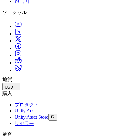
한국어
私たちのチームに連絡する
用語集
Unityエッセンシャルパスウェイ
マルチプラットフォーム
製造業
ライブストリーム
ソーシャル
技術用語のライブラリ
Unity は初めてですか？旅を始めましょう
Unity がサポートする 25 以上のプラットフォームを見る
運用の卓越性を達成する
開発者、クリエイター、インサイダーに参加する
インサイト
ハウツーガイド
LiveOps
小売
Unity Awards
ケーススタディ
ローンチ後のインサイトとライブゲームオペレーション
実用的なヒントとベストプラクティス
店内体験をオンライン体験に変換する
世界中のUnityクリエイターを祝う
実際の成功事例
成長
教育
自動車
ベストプラクティスガイド
詳しく見る
学生向け
イノベーションと車内体験を促進する
専門家のヒントとコツ
発見され、モバイルユーザーを獲得する
キャリアをスタートさせる
すべての業界を見る
デモ
アプリ内課金
教育者向け
デモ、サンプル、ビルディングブロック
通貨
ストアとD2C全体でIAPを管理
教育を大幅に強化
すべてのリソース
USD
新機能
収益化
教育機関向けライセンス
購入
プレイヤーを適切なゲームに接続する
Unityの力をあなたの機関に持ち込む
プロダクト
ブログ
Unity で宣伝
Unity で収益化
Unity Ads
更新情報、情報、技術的ヒント
活用事例
認定教材
Unity Asset Store
Unityのマスタリーを証明する
リセラー
お知らせ
モバイルゲーム
ニュース、ストーリー、プレスセンター
Unity でモバイル向けヒット作を制作して成長させる
教育