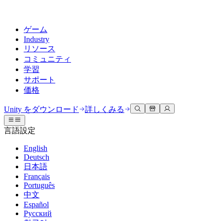
ゲーム
Industry
リソース
コミュニティ
学習
サポート
価格
開発
活用事例
技術ライブラリ
コミュニティハブ
すべてのレベルに対応
サポートオプション
Unity をダウンロード
詳しくみる
Unity Learn
Unityエンジン
3Dコラボレーション
ドキュメント
ディスカッション
ヘルプを得る
言語設定
無料でUnityスキルをマスターする
任意のプラットフォーム向けに2Dおよび3Dゲームを構築
リアルタイムで3Dプロジェクトを構築およびレビューする
Unityで成功するためのサポート
公式ユーザーマニュアルとAPIリファレンス
議論、問題解決、つながる
English
プロフェッショナルトレーニング
Deutsch
Success Plan
共同作業
没入型トレーニング
開発者ツール
イベント
日本語
Unityトレーナーでチームをレベルアップ
専門的なサポートで目標を早く達成する
チームでの共同作業と迅速なイテレーション
没入型環境でのトレーニング
リリースバージョンと問題追跡
グローバルおよびローカルイベント
Français
Unity初心者向け
Unity をダウンロード
Português
コミュニティストーリー
FAQ
顧客体験
中文
よくある質問への回答
ロードマップ
スタートガイド
プランと価格
インタラクティブな3D体験を作成する
Español
Made with Unity
今後の機能をレビューする
学習を開始しましょう
デプロイ
業界
Русский
Unityクリエイターの紹介
お問い合わせ