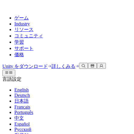
ゲーム
Industry
リソース
コミュニティ
学習
サポート
価格
開発
活用事例
技術ライブラリ
コミュニティハブ
すべてのレベルに対応
サポートオプション
Unity をダウンロード
詳しくみる
Unity Learn
Unityエンジン
3Dコラボレーション
ドキュメント
ディスカッション
ヘルプを得る
言語設定
無料でUnityスキルをマスターする
任意のプラットフォーム向けに2Dおよび3Dゲームを構築
リアルタイムで3Dプロジェクトを構築およびレビューする
Unityで成功するためのサポート
公式ユーザーマニュアルとAPIリファレンス
議論、問題解決、つながる
English
プロフェッショナルトレーニング
Deutsch
Success Plan
共同作業
没入型トレーニング
開発者ツール
イベント
日本語
Unityトレーナーでチームをレベルアップ
専門的なサポートで目標を早く達成する
チームでの共同作業と迅速なイテレーション
没入型環境でのトレーニング
リリースバージョンと問題追跡
グローバルおよびローカルイベント
Français
Unity初心者向け
Unity をダウンロード
Português
コミュニティストーリー
FAQ
顧客体験
中文
よくある質問への回答
ロードマップ
スタートガイド
プランと価格
インタラクティブな3D体験を作成する
Español
Made with Unity
今後の機能をレビューする
学習を開始しましょう
デプロイ
業界
Русский
Unityクリエイターの紹介
お問い合わせ