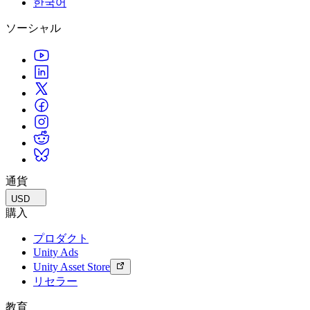
한국어
私たちのチームに連絡する
用語集
Unityエッセンシャルパスウェイ
マルチプラットフォーム
製造業
ライブストリーム
ソーシャル
技術用語のライブラリ
Unity は初めてですか？旅を始めましょう
Unity がサポートする 25 以上のプラットフォームを見る
運用の卓越性を達成する
開発者、クリエイター、インサイダーに参加する
インサイト
ハウツーガイド
LiveOps
小売
Unity Awards
ケーススタディ
ローンチ後のインサイトとライブゲームオペレーション
実用的なヒントとベストプラクティス
店内体験をオンライン体験に変換する
世界中のUnityクリエイターを祝う
実際の成功事例
成長
教育
自動車
ベストプラクティスガイド
詳しく見る
学生向け
イノベーションと車内体験を促進する
専門家のヒントとコツ
発見され、モバイルユーザーを獲得する
キャリアをスタートさせる
すべての業界を見る
デモ
アプリ内課金
教育者向け
デモ、サンプル、ビルディングブロック
通貨
ストアとD2C全体でIAPを管理
教育を大幅に強化
すべてのリソース
USD
新機能
収益化
教育機関向けライセンス
購入
プレイヤーを適切なゲームに接続する
Unityの力をあなたの機関に持ち込む
プロダクト
ブログ
Unity で宣伝
Unity で収益化
Unity Ads
更新情報、情報、技術的ヒント
活用事例
認定教材
Unity Asset Store
Unityのマスタリーを証明する
リセラー
お知らせ
モバイルゲーム
ニュース、ストーリー、プレスセンター
Unity でモバイル向けヒット作を制作して成長させる
教育