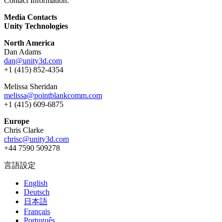
Contact Information:
Media Contacts
Unity Technologies
North America
Dan Adams
dan@unity3d.com
+1 (415) 852-4354
Melissa Sheridan
melissa@pointblankcomm.com
+1 (415) 609-6875
Europe
Chris Clarke
chrisc@unity3d.com
+44 7590 509278
言語設定
English
Deutsch
日本語
Français
Português