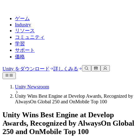
ゲーム
Industry
リソース
コミュニティ
学習
サポート
価格
開発
活用事例
技術ライブラリ
コミュニティハブ
すべてのレベルに対応
サポートオプション
Unity をダウンロード
詳しくみる
Unity Learn
Unityエンジン
3Dコラボレーション
ドキュメント
ディスカッション
ヘルプを得る
無料でUnityスキルをマスターする
任意のプラットフォーム向けに2Dおよび3Dゲームを構築
リアルタイムで3Dプロジェクトを構築およびレビューする
Unityで成功するためのサポート
Unity Newsroom
公式ユーザーマニュアルとAPIリファレンス
議論、問題解決、つながる
Unity Wins Best Engine at Develop Awards, Recognized by
プロフェッショナルトレーニング
Success Plan
共同作業
没入型トレーニング
AlwaysOn Global 250 and OnMobile Top 100
開発者ツール
イベント
Unityトレーナーでチームをレベルアップ
専門的なサポートで目標を早く達成する
チームでの共同作業と迅速なイテレーション
没入型環境でのトレーニング
リリースバージョンと問題追跡
グローバルおよびローカルイベント
Unity初心者向け
Unity をダウンロード
Unity Wins Best Engine at Develop
コミュニティストーリー
FAQ
顧客体験
Awards, Recognized by AlwaysOn Global
よくある質問への回答
ロードマップ
スタートガイド
プランと価格
インタラクティブな3D体験を作成する
250 and OnMobile Top 100
Made with Unity
今後の機能をレビューする
学習を開始しましょう
デプロイ
業界
Unityクリエイターの紹介
お問い合わせ