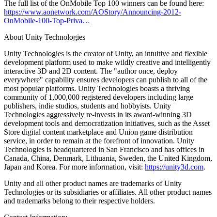
The full list of the OnMobile Top 100 winners can be found here:
https://www.aonetwork.com/AOStory/Announcing-2012-
OnMobile-100-Top-Priva…
About Unity Technologies
Unity Technologies is the creator of Unity, an intuitive and flexible
development platform used to make wildly creative and intelligently
interactive 3D and 2D content. The "author once, deploy
everywhere" capability ensures developers can publish to all of the
most popular platforms. Unity Technologies boasts a thriving
community of 1,000,000 registered developers including large
publishers, indie studios, students and hobbyists. Unity
Technologies aggressively re-invests in its award-winning 3D
development tools and democratization initiatives, such as the Asset
Store digital content marketplace and Union game distribution
service, in order to remain at the forefront of innovation. Unity
Technologies is headquartered in San Francisco and has offices in
Canada, China, Denmark, Lithuania, Sweden, the United Kingdom,
Japan and Korea. For more information, visit:
https://unity3d.com
.
Unity and all other product names are trademarks of Unity
Technologies or its subsidiaries or affiliates. All other product names
and trademarks belong to their respective holders.