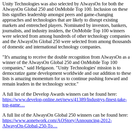
Unity Technologies was also selected by AlwaysOn for both the
AlwaysOn Global 250 and OnMobile Top 100. Inclusion on these
インディーゲーム
lists signifies leadership amongst peers and game-changing
少人数のチームで大規模なゲームを開発する
approaches and technologies that are likely to disrupt existing
markets and entrenched players. Nominated by investors, bankers,
XR ゲーム
journalists, and industry insiders, the OnMobile Top 100 winners
XR ゲームを複数プラットフォーム向けにローンチする
were selected from among hundreds of other technology companies
and the AlwaysOn Global 250 were selected from among thousands
of domestic and international technology companies.
マルチプレイヤーゲーム
マルチプレイヤーゲーム制作を簡素化
"It's amazing to receive the double recognition from AlwaysOn as a
winner of the AlwaysOn Global 250 and OnMobile Top 100
companies," said Helgason. "Unity Technologies' mission is to
democratize game development worldwide and our addition to these
lists is amazing momentum for us to continue pushing forward and
remain leaders in the technology sector."
A full list of the Develop Awards winners can be found here:
https://www.develop-online.net/news/41389/Industrys-finest-take-
top-game…
A full list of the AlwaysOn Global 250 winners can be found here:
https://www.aonetwork.com/AOStory/Announcing-2012-
AlwaysOn-Global-250-To…