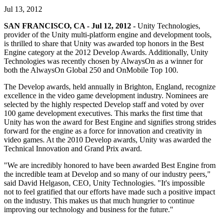
Jul 13, 2012
私たちのチームに連絡する
用語集
Unityエッセンシャルパスウェイ
マルチプラットフォーム
製造業
ライブストリーム
技術用語のライブラリ
Unity は初めてですか？旅を始めましょう
Unity がサポートする 25 以上のプラットフォームを見る
運用の卓越性を達成する
SAN FRANCISCO, CA - Jul 12, 2012 -
Unity Technologies,
開発者、クリエイター、インサイダーに参加する
インサイト
provider of the Unity multi-platform engine and development tools,
ハウツーガイド
is thrilled to share that Unity was awarded top honors in the Best
LiveOps
小売
Unity Awards
Engine category at the 2012 Develop Awards. Additionally, Unity
ケーススタディ
ローンチ後のインサイトとライブゲームオペレーション
実用的なヒントとベストプラクティス
店内体験をオンライン体験に変換する
世界中のUnityクリエイターを祝う
Technologies was recently chosen by AlwaysOn as a winner for
実際の成功事例
成長
教育
both the AlwaysOn Global 250 and OnMobile Top 100.
自動車
ベストプラクティスガイド
詳しく見る
学生向け
The Develop awards, held annually in Brighton, England, recognize
イノベーションと車内体験を促進する
専門家のヒントとコツ
excellence in the video game development industry. Nominees are
発見され、モバイルユーザーを獲得する
キャリアをスタートさせる
すべての業界を見る
selected by the highly respected Develop staff and voted by over
100 game development executives. This marks the first time that
デモ
アプリ内課金
教育者向け
Unity has won the award for Best Engine and signifies strong strides
デモ、サンプル、ビルディングブロック
ストアとD2C全体でIAPを管理
教育を大幅に強化
forward for the engine as a force for innovation and creativity in
すべてのリソース
video games. At the 2010 Develop awards, Unity was awarded the
新機能
Technical Innovation and Grand Prix award.
収益化
教育機関向けライセンス
プレイヤーを適切なゲームに接続する
Unityの力をあなたの機関に持ち込む
"We are incredibly honored to have been awarded Best Engine from
ブログ
Unity で宣伝
Unity で収益化
the incredible team at Develop and so many of our industry peers,"
更新情報、情報、技術的ヒント
活用事例
said David Helgason, CEO, Unity Technologies. "It's impossible
認定教材
not to feel gratified that our efforts have made such a positive impact
Unityのマスタリーを証明する
on the industry. This makes us that much hungrier to continue
お知らせ
モバイルゲーム
improving our technology and business for the future."
ニュース、ストーリー、プレスセンター
Unity でモバイル向けヒット作を制作して成長させる