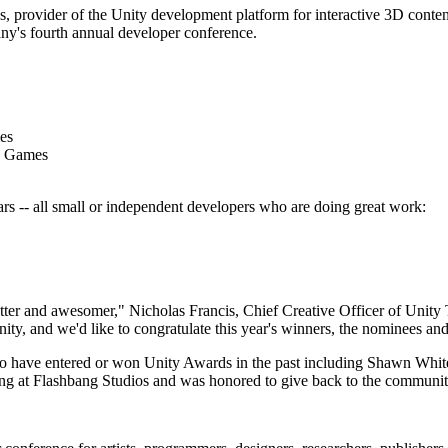
, provider of the Unity development platform for interactive 3D conte
y's fourth annual developer conference.
es
k Games
rs -- all small or independent developers who are doing great work:
tter and awesomer," Nicholas Francis, Chief Creative Officer of Unity 
ty, and we'd like to congratulate this year's winners, the nominees an
o have entered or won Unity Awards in the past including Shawn Whit
 at Flashbang Studios and was honored to give back to the community 