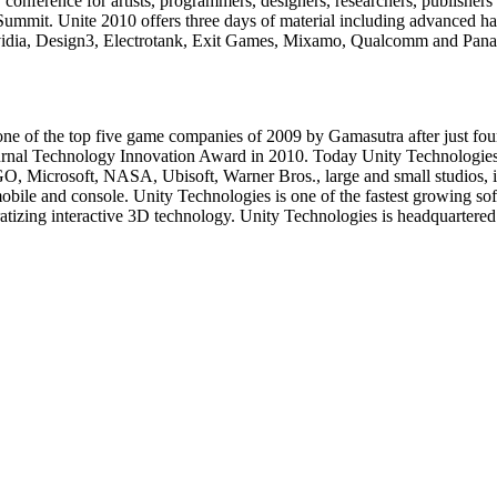
 conference for artists, programmers, designers, researchers, publishe
mit. Unite 2010 offers three days of material including advanced hands
 Nvidia, Design3, Electrotank, Exit Games, Mixamo, Qualcomm and Pana
one of the top five game companies of 2009 by Gamasutra after just fo
rnal Technology Innovation Award in 2010. Today Unity Technologies 
, Microsoft, NASA, Ubisoft, Warner Bros., large and small studios, in
mobile and console. Unity Technologies is one of the fastest growing so
ocratizing interactive 3D technology. Unity Technologies is headquarte