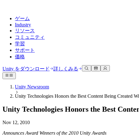
ゲーム
Industry
リソース
コミュニティ
学習
サポート
価格
開発
活用事例
技術ライブラリ
コミュニティハブ
すべてのレベルに対応
サポートオプション
Unity をダウンロード
詳しくみる
Unity Learn
Unityエンジン
3Dコラボレーション
ドキュメント
ディスカッション
ヘルプを得る
無料でUnityスキルをマスターする
任意のプラットフォーム向けに2Dおよび3Dゲームを構築
リアルタイムで3Dプロジェクトを構築およびレビューする
Unityで成功するためのサポート
Unity Newsroom
公式ユーザーマニュアルとAPIリファレンス
議論、問題解決、つながる
Unity Technologies Honors the Best Content Being Created Wi
プロフェッショナルトレーニング
Success Plan
共同作業
没入型トレーニング
開発者ツール
イベント
Unityトレーナーでチームをレベルアップ
専門的なサポートで目標を早く達成する
チームでの共同作業と迅速なイテレーション
没入型環境でのトレーニング
Unity Technologies Honors the Best Conte
リリースバージョンと問題追跡
グローバルおよびローカルイベント
Unity初心者向け
Unity をダウンロード
コミュニティストーリー
FAQ
顧客体験
Nov 12, 2010
よくある質問への回答
ロードマップ
スタートガイド
プランと価格
インタラクティブな3D体験を作成する
Made with Unity
今後の機能をレビューする
学習を開始しましょう
デプロイ
業界
Announces Award Winners of the 2010 Unity Awards
Unityクリエイターの紹介
お問い合わせ