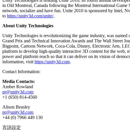
Unity Technologies is holding Unite 2010, its fourth annual developer
in Old Montreal, Canada following the Montreal International Game Sum
インディーゲーム
network, socialize and have fun. Unite 2010 is sponsored by Intel,
少人数のチームで大規模なゲームを開発する
to
https://unity3d.com/unite/
.
About Unity Technologies
XR ゲーム
XR ゲームを複数プラットフォーム向けにローンチする
Unity Technologies is revolutionizing the game industry, was named 
Grand Prix and Technical Innovation Awards and The Wall Street Jou
Bigpoint, Cartoon Network, Coca-Cola, Disney, Electronic Arts, LEGO
マルチプレイヤーゲーム
platform to develop high-quality interactive 3D content for the web, 
マルチプレイヤーゲーム制作を簡素化
power and platform reach so that it can deliver on its vision of dem
information, visit
https://unity3d.com
.
Contact Information:
Media Contacts:
Amber Rowland
pr@unity3d.com
+1 (650) 814-4560
Alison Beasley
pr@unity3d.com
+44 (0) 7966 449 130
言語設定