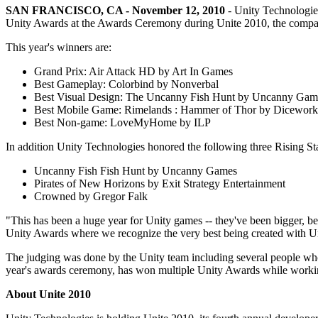
SAN FRANCISCO, CA - November 12, 2010
- Unity Technologies
私たちのチームに連絡する
用語集
Unityエッセンシャルパスウェイ
マルチプラットフォーム
製造業
Unity Awards at the Awards Ceremony during Unite 2010, the compan
ライブストリーム
技術用語のライブラリ
Unity は初めてですか？旅を始めましょう
Unity がサポートする 25 以上のプラットフォームを見る
運用の卓越性を達成する
開発者、クリエイター、インサイダーに参加する
インサイト
This year's winners are:
ハウツーガイド
LiveOps
小売
Grand Prix: Air Attack HD by Art In Games
Unity Awards
ケーススタディ
ローンチ後のインサイトとライブゲームオペレーション
実用的なヒントとベストプラクティス
店内体験をオンライン体験に変換する
Best Gameplay: Colorbind by Nonverbal
世界中のUnityクリエイターを祝う
実際の成功事例
成長
教育
Best Visual Design: The Uncanny Fish Hunt by Uncanny Gam
Best Mobile Game: Rimelands : Hammer of Thor by Dicewor
自動車
Best Non-game: LoveMyHome by ILP
ベストプラクティスガイド
詳しく見る
学生向け
イノベーションと車内体験を促進する
専門家のヒントとコツ
発見され、モバイルユーザーを獲得する
キャリアをスタートさせる
すべての業界を見る
In addition Unity Technologies honored the following three Rising Sta
デモ
Uncanny Fish Fish Hunt by Uncanny Games
アプリ内課金
教育者向け
Pirates of New Horizons by Exit Strategy Entertainment
デモ、サンプル、ビルディングブロック
ストアとD2C全体でIAPを管理
教育を大幅に強化
Crowned by Gregor Falk
すべてのリソース
新機能
収益化
教育機関向けライセンス
"This has been a huge year for Unity games -- they've been bigger, be
プレイヤーを適切なゲームに接続する
Unityの力をあなたの機関に持ち込む
Unity Awards where we recognize the very best being created with Uni
ブログ
Unity で宣伝
Unity で収益化
The judging was done by the Unity team including several people wh
更新情報、情報、技術的ヒント
活用事例
認定教材
year's awards ceremony, has won multiple Unity Awards while working
Unityのマスタリーを証明する
お知らせ
About Unite 2010
モバイルゲーム
ニュース、ストーリー、プレスセンター
Unity でモバイル向けヒット作を制作して成長させる