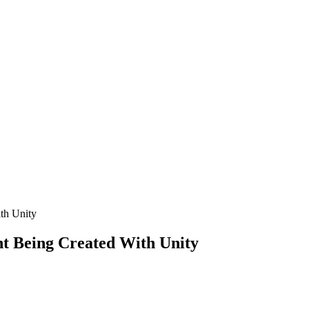
th Unity
nt Being Created With Unity