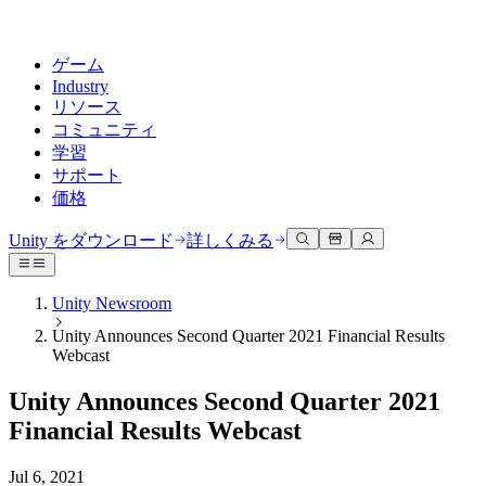
ゲーム
Industry
リソース
コミュニティ
学習
サポート
価格
開発
活用事例
技術ライブラリ
コミュニティハブ
すべてのレベルに対応
サポートオプション
Unity をダウンロード
詳しくみる
Unity Learn
Unityエンジン
3Dコラボレーション
ドキュメント
ディスカッション
ヘルプを得る
無料でUnityスキルをマスターする
任意のプラットフォーム向けに2Dおよび3Dゲームを構築
リアルタイムで3Dプロジェクトを構築およびレビューする
Unityで成功するためのサポート
Unity Newsroom
公式ユーザーマニュアルとAPIリファレンス
議論、問題解決、つながる
Unity Announces Second Quarter 2021 Financial Results
プロフェッショナルトレーニング
Success Plan
共同作業
没入型トレーニング
Webcast
開発者ツール
イベント
Unityトレーナーでチームをレベルアップ
専門的なサポートで目標を早く達成する
チームでの共同作業と迅速なイテレーション
没入型環境でのトレーニング
リリースバージョンと問題追跡
グローバルおよびローカルイベント
Unity初心者向け
Unity をダウンロード
Unity Announces Second Quarter 2021
コミュニティストーリー
FAQ
顧客体験
Financial Results Webcast
よくある質問への回答
ロードマップ
スタートガイド
プランと価格
インタラクティブな3D体験を作成する
Made with Unity
今後の機能をレビューする
学習を開始しましょう
デプロイ
業界
Jul 6, 2021
Unityクリエイターの紹介
お問い合わせ