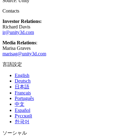
Source: Unity
インディーゲーム
Contacts
少人数のチームで大規模なゲームを開発する
Investor Relations:
Richard Davis
XR ゲーム
ir@unity3d.com
XR ゲームを複数プラットフォーム向けにローンチする
Media Relations
:
Marisa Graves
マルチプレイヤーゲーム
marisag@unity3d.com
マルチプレイヤーゲーム制作を簡素化
言語設定
English
Deutsch
日本語
Français
Português
中文
Español
Русский
한국어
ソーシャル