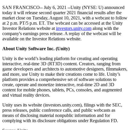
私たちのチームに連絡する
用語集
Unityエッセンシャルパスウェイ
マルチプラットフォーム
製造業
SAN FRANCISCO-- July 6, 2021 --Unity (NYSE: U) announced
ライブストリーム
技術用語のライブラリ
Unity は初めてですか？旅を始めましょう
today it will release second quarter 2021 financial results after the
Unity がサポートする 25 以上のプラットフォームを見る
運用の卓越性を達成する
開発者、クリエイター、インサイダーに参加する
market close on Tuesday, August 10, 2021, with a webcast to follow
インサイト
at 2 p.m. PT/5 p.m. ET. The webcast can be accessed at the Unity
ハウツーガイド
LiveOps
小売
Investor Relations website at
investors.unity.com
along with the
Unity Awards
ケーススタディ
ローンチ後のインサイトとライブゲームオペレーション
実用的なヒントとベストプラクティス
店内体験をオンライン体験に変換する
company's earnings press release. A replay of the webcast will be
世界中のUnityクリエイターを祝う
実際の成功事例
成長
教育
available on the Investor Relations website.
自動車
About Unity Software Inc. (Unity)
ベストプラクティスガイド
詳しく見る
学生向け
イノベーションと車内体験を促進する
専門家のヒントとコツ
発見され、モバイルユーザーを獲得する
キャリアをスタートさせる
すべての業界を見る
Unity is the world’s leading platform for creating and operating
interactive, real-time 3D (RT3D) content. Creators, ranging from
game developers and architects to automotive designers, filmmakers,
デモ
アプリ内課金
教育者向け
and more, use Unity to make their creations come to life. Unity’s
デモ、サンプル、ビルディングブロック
ストアとD2C全体でIAPを管理
教育を大幅に強化
platform provides a comprehensive set of software solutions to
すべてのリソース
create, operate and monetize interactive, real-time 2D and 3D
新機能
収益化
教育機関向けライセンス
content for mobile phones, tablets, PCs, consoles, and augmented
and virtual reality devices.
プレイヤーを適切なゲームに接続する
Unityの力をあなたの機関に持ち込む
ブログ
Unity で宣伝
Unity で収益化
Unity uses its website (investors.unity.com), filings with the SEC,
更新情報、情報、技術的ヒント
活用事例
認定教材
press releases, public conference calls, and public webcasts as
Unityのマスタリーを証明する
means of disclosing material nonpublic information and for
お知らせ
モバイルゲーム
complying with its disclosure obligations under Regulation FD.
ニュース、ストーリー、プレスセンター
Unity でモバイル向けヒット作を制作して成長させる