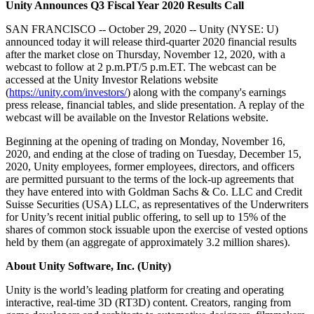
Unity Announces Q3 Fiscal Year 2020 Results Call
私たちのチームに連絡する
用語集
Unityエッセンシャルパスウェイ
マルチプラットフォーム
製造業
ライブストリーム
技術用語のライブラリ
SAN FRANCISCO -- October 29, 2020 -- Unity (NYSE: U)
Unity は初めてですか？旅を始めましょう
Unity がサポートする 25 以上のプラットフォームを見る
運用の卓越性を達成する
開発者、クリエイター、インサイダーに参加する
announced today it will release third-quarter 2020 financial results
インサイト
after the market close on Thursday, November 12, 2020, with a
ハウツーガイド
LiveOps
小売
webcast to follow at 2 p.m.PT/5 p.m.ET. The webcast can be
Unity Awards
ケーススタディ
ローンチ後のインサイトとライブゲームオペレーション
実用的なヒントとベストプラクティス
店内体験をオンライン体験に変換する
accessed at the Unity Investor Relations website
世界中のUnityクリエイターを祝う
実際の成功事例
成長
教育
(
https://unity.com/investors/
) along with the company's earnings
press release, financial tables, and slide presentation. A replay of the
自動車
webcast will be available on the Investor Relations website.
ベストプラクティスガイド
詳しく見る
学生向け
イノベーションと車内体験を促進する
専門家のヒントとコツ
発見され、モバイルユーザーを獲得する
キャリアをスタートさせる
すべての業界を見る
Beginning at the opening of trading on Monday, November 16,
2020, and ending at the close of trading on Tuesday, December 15,
2020, Unity employees, former employees, directors, and officers
デモ
アプリ内課金
教育者向け
are permitted pursuant to the terms of the lock-up agreements that
デモ、サンプル、ビルディングブロック
ストアとD2C全体でIAPを管理
教育を大幅に強化
they have entered into with Goldman Sachs & Co. LLC and Credit
すべてのリソース
Suisse Securities (USA) LLC, as representatives of the Underwriters
新機能
収益化
教育機関向けライセンス
for Unity’s recent initial public offering, to sell up to 15% of the
shares of common stock issuable upon the exercise of vested options
プレイヤーを適切なゲームに接続する
Unityの力をあなたの機関に持ち込む
held by them (an aggregate of approximately 3.2 million shares).
ブログ
Unity で宣伝
Unity で収益化
更新情報、情報、技術的ヒント
活用事例
認定教材
About Unity Software, Inc. (Unity)
Unityのマスタリーを証明する
お知らせ
Unity is the world’s leading platform for creating and operating
モバイルゲーム
interactive, real-time 3D (RT3D) content. Creators, ranging from
ニュース、ストーリー、プレスセンター
Unity でモバイル向けヒット作を制作して成長させる