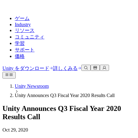
ゲーム
Industry
リソース
コミュニティ
学習
サポート
価格
開発
活用事例
技術ライブラリ
コミュニティハブ
すべてのレベルに対応
サポートオプション
Unity をダウンロード
詳しくみる
Unity Learn
Unityエンジン
3Dコラボレーション
ドキュメント
ディスカッション
ヘルプを得る
無料でUnityスキルをマスターする
任意のプラットフォーム向けに2Dおよび3Dゲームを構築
リアルタイムで3Dプロジェクトを構築およびレビューする
Unityで成功するためのサポート
Unity Newsroom
公式ユーザーマニュアルとAPIリファレンス
議論、問題解決、つながる
Unity Announces Q3 Fiscal Year 2020 Results Call
プロフェッショナルトレーニング
Success Plan
共同作業
没入型トレーニング
開発者ツール
イベント
Unityトレーナーでチームをレベルアップ
専門的なサポートで目標を早く達成する
チームでの共同作業と迅速なイテレーション
没入型環境でのトレーニング
Unity Announces Q3 Fiscal Year 2020
リリースバージョンと問題追跡
グローバルおよびローカルイベント
Unity初心者向け
Unity をダウンロード
Results Call
コミュニティストーリー
FAQ
顧客体験
よくある質問への回答
ロードマップ
スタートガイド
プランと価格
インタラクティブな3D体験を作成する
Oct 29, 2020
Made with Unity
今後の機能をレビューする
学習を開始しましょう
デプロイ
業界
Unityクリエイターの紹介
お問い合わせ