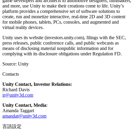
game developers and architects to automotive designers, filmmakers,
and more, use Unity to make their creations come to life. Unity’s
インディーゲーム
platform provides a comprehensive set of software solutions to
少人数のチームで大規模なゲームを開発する
create, run and monetize interactive, real-time 2D and 3D content
for mobile phones, tablets, PCs, consoles, and augmented and
virtual reality devices.
XR ゲーム
XR ゲームを複数プラットフォーム向けにローンチする
Unity uses its website (investors.unity.com), filings with the SEC,
press releases, public conference calls, and public webcasts as
means of disclosing material nonpublic information and for
マルチプレイヤーゲーム
complying with its disclosure obligations under Regulation FD.
マルチプレイヤーゲーム制作を簡素化
Source: Unity
Contacts
Unity Contact, Investor Relations:
Richard Davis
ir@unity3d.com
Unity Contact, Media
:
Amanda Taggart
amandat@unity3d.com
言語設定