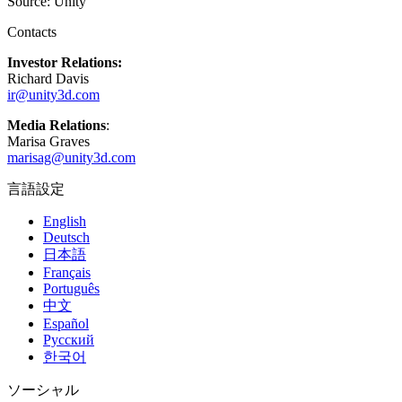
Source: Unity
インディーゲーム
Contacts
少人数のチームで大規模なゲームを開発する
Investor Relations:
Richard Davis
XR ゲーム
ir@unity3d.com
XR ゲームを複数プラットフォーム向けにローンチする
Media Relations
:
Marisa Graves
マルチプレイヤーゲーム
marisag@unity3d.com
マルチプレイヤーゲーム制作を簡素化
言語設定
English
Deutsch
日本語
Français
Português
中文
Español
Русский
한국어
ソーシャル