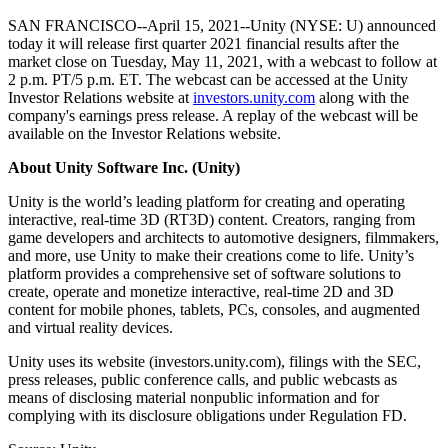
私たちのチームに連絡する
用語集
Unityエッセンシャルパスウェイ
マルチプラットフォーム
製造業
SAN FRANCISCO--April 15, 2021--Unity (NYSE: U) announced
ライブストリーム
技術用語のライブラリ
Unity は初めてですか？旅を始めましょう
today it will release first quarter 2021 financial results after the
Unity がサポートする 25 以上のプラットフォームを見る
運用の卓越性を達成する
開発者、クリエイター、インサイダーに参加する
market close on Tuesday, May 11, 2021, with a webcast to follow at
インサイト
2 p.m. PT/5 p.m. ET. The webcast can be accessed at the Unity
ハウツーガイド
LiveOps
小売
Investor Relations website at
investors.unity.com
along with the
Unity Awards
ケーススタディ
ローンチ後のインサイトとライブゲームオペレーション
実用的なヒントとベストプラクティス
店内体験をオンライン体験に変換する
company's earnings press release. A replay of the webcast will be
世界中のUnityクリエイターを祝う
実際の成功事例
成長
教育
available on the Investor Relations website.
自動車
About Unity Software Inc. (Unity)
ベストプラクティスガイド
詳しく見る
学生向け
イノベーションと車内体験を促進する
専門家のヒントとコツ
発見され、モバイルユーザーを獲得する
キャリアをスタートさせる
すべての業界を見る
Unity is the world’s leading platform for creating and operating
interactive, real-time 3D (RT3D) content. Creators, ranging from
game developers and architects to automotive designers, filmmakers,
デモ
アプリ内課金
教育者向け
and more, use Unity to make their creations come to life. Unity’s
デモ、サンプル、ビルディングブロック
ストアとD2C全体でIAPを管理
教育を大幅に強化
platform provides a comprehensive set of software solutions to
すべてのリソース
create, operate and monetize interactive, real-time 2D and 3D
新機能
収益化
教育機関向けライセンス
content for mobile phones, tablets, PCs, consoles, and augmented
and virtual reality devices.
プレイヤーを適切なゲームに接続する
Unityの力をあなたの機関に持ち込む
ブログ
Unity で宣伝
Unity で収益化
Unity uses its website (investors.unity.com), filings with the SEC,
更新情報、情報、技術的ヒント
活用事例
認定教材
press releases, public conference calls, and public webcasts as
Unityのマスタリーを証明する
means of disclosing material nonpublic information and for
お知らせ
モバイルゲーム
complying with its disclosure obligations under Regulation FD.
ニュース、ストーリー、プレスセンター
Unity でモバイル向けヒット作を制作して成長させる