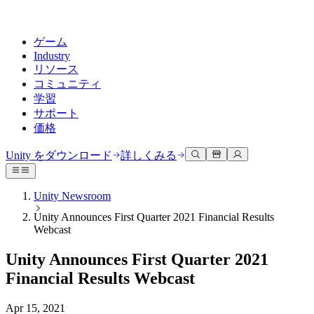
ゲーム
Industry
リソース
コミュニティ
学習
サポート
価格
開発
活用事例
技術ライブラリ
コミュニティハブ
すべてのレベルに対応
サポートオプション
Unity をダウンロード
詳しくみる
Unity Learn
Unityエンジン
3Dコラボレーション
ドキュメント
ディスカッション
ヘルプを得る
無料でUnityスキルをマスターする
任意のプラットフォーム向けに2Dおよび3Dゲームを構築
リアルタイムで3Dプロジェクトを構築およびレビューする
Unityで成功するためのサポート
Unity Newsroom
公式ユーザーマニュアルとAPIリファレンス
議論、問題解決、つながる
Unity Announces First Quarter 2021 Financial Results
プロフェッショナルトレーニング
Success Plan
共同作業
没入型トレーニング
Webcast
開発者ツール
イベント
Unityトレーナーでチームをレベルアップ
専門的なサポートで目標を早く達成する
チームでの共同作業と迅速なイテレーション
没入型環境でのトレーニング
リリースバージョンと問題追跡
グローバルおよびローカルイベント
Unity初心者向け
Unity をダウンロード
Unity Announces First Quarter 2021
コミュニティストーリー
FAQ
顧客体験
Financial Results Webcast
よくある質問への回答
ロードマップ
スタートガイド
プランと価格
インタラクティブな3D体験を作成する
Made with Unity
今後の機能をレビューする
学習を開始しましょう
デプロイ
業界
Apr 15, 2021
Unityクリエイターの紹介
お問い合わせ