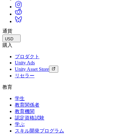
インディーゲーム
少人数のチームで大規模なゲームを開発する
XR ゲーム
通貨
XR ゲームを複数プラットフォーム向けにローンチする
USD
購入
マルチプレイヤーゲーム
プロダクト
マルチプレイヤーゲーム制作を簡素化
Unity Ads
Unity Asset Store
リセラー
教育
学生
教育関係者
教育機関
認定資格試験
学ぶ
スキル開発プログラム