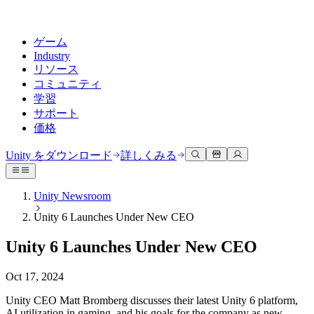
ゲーム
Industry
リソース
コミュニティ
学習
サポート
価格
開発
活用事例
技術ライブラリ
コミュニティハブ
すべてのレベルに対応
サポートオプション
Unity をダウンロード
詳しくみる
Unity Learn
Unityエンジン
3Dコラボレーション
ドキュメント
ディスカッション
ヘルプを得る
無料でUnityスキルをマスターする
任意のプラットフォーム向けに2Dおよび3Dゲームを構築
リアルタイムで3Dプロジェクトを構築およびレビューする
Unityで成功するためのサポート
Unity Newsroom
公式ユーザーマニュアルとAPIリファレンス
議論、問題解決、つながる
Unity 6 Launches Under New CEO
プロフェッショナルトレーニング
Success Plan
共同作業
没入型トレーニング
開発者ツール
イベント
Unityトレーナーでチームをレベルアップ
専門的なサポートで目標を早く達成する
チームでの共同作業と迅速なイテレーション
没入型環境でのトレーニング
Unity 6 Launches Under New CEO
リリースバージョンと問題追跡
グローバルおよびローカルイベント
Unity初心者向け
Unity をダウンロード
コミュニティストーリー
FAQ
顧客体験
Oct 17, 2024
よくある質問への回答
ロードマップ
スタートガイド
プランと価格
インタラクティブな3D体験を作成する
Made with Unity
今後の機能をレビューする
学習を開始しましょう
デプロイ
業界
Unity CEO Matt Bromberg discusses their latest Unity 6 platform,
Unityクリエイターの紹介
お問い合わせ
AI utilization in gaming, and his goals for the company as new