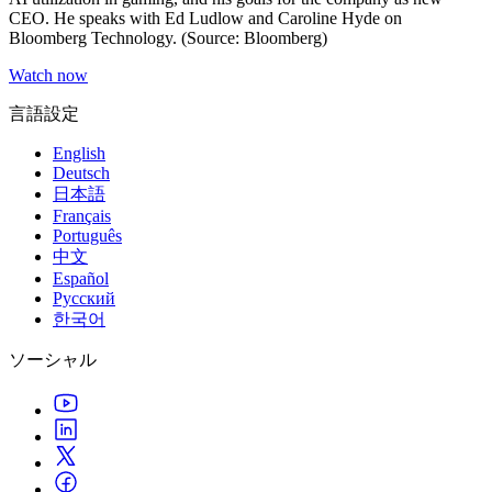
CEO. He speaks with Ed Ludlow and Caroline Hyde on
私たちのチームに連絡する
用語集
Unityエッセンシャルパスウェイ
マルチプラットフォーム
製造業
Bloomberg Technology. (Source: Bloomberg)
ライブストリーム
技術用語のライブラリ
Unity は初めてですか？旅を始めましょう
Unity がサポートする 25 以上のプラットフォームを見る
運用の卓越性を達成する
開発者、クリエイター、インサイダーに参加する
インサイト
Watch now
ハウツーガイド
LiveOps
小売
Unity Awards
言語設定
ケーススタディ
ローンチ後のインサイトとライブゲームオペレーション
実用的なヒントとベストプラクティス
店内体験をオンライン体験に変換する
世界中のUnityクリエイターを祝う
実際の成功事例
成長
教育
English
自動車
Deutsch
ベストプラクティスガイド
詳しく見る
学生向け
日本語
イノベーションと車内体験を促進する
専門家のヒントとコツ
発見され、モバイルユーザーを獲得する
キャリアをスタートさせる
Français
すべての業界を見る
Português
中文
デモ
アプリ内課金
教育者向け
Español
デモ、サンプル、ビルディングブロック
ストアとD2C全体でIAPを管理
教育を大幅に強化
Русский
すべてのリソース
한국어
新機能
収益化
教育機関向けライセンス
ソーシャル
プレイヤーを適切なゲームに接続する
Unityの力をあなたの機関に持ち込む
ブログ
Unity で宣伝
Unity で収益化
更新情報、情報、技術的ヒント
活用事例
認定教材
Unityのマスタリーを証明する
お知らせ
モバイルゲーム
ニュース、ストーリー、プレスセンター
Unity でモバイル向けヒット作を制作して成長させる