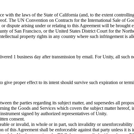
ith the laws of the State of California (and, to the extent controlling,
hereof. The UN Convention on Contracts for the International Sale of Goo
or dispute arising under or relating to this Agreement will be brought ex
ounty of San Francisco, or the United States District Court for the North
ntellectual property rights in any country where such infringement is all
ered 1 business day after transmission by email. For Unity, all such n
to give proper effect to its intent should survive such expiration or term
een the parties regarding its subject matter, and supersedes all propo
rning the Goods and Services which covers the subject matter hereof, in
strument signed by authorized representatives of Unity.
tten consent.
ble or invalid, in whole or in part, such invalidity or unenforceability s
n of this Agreement shall be enforceable against that party unless it is i