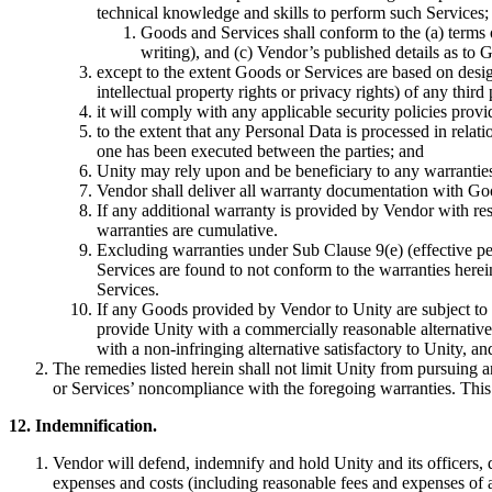
technical knowledge and skills to perform such Services;
Goods and Services shall conform to the (a) terms 
writing), and (c) Vendor’s published details as to
except to the extent Goods or Services are based on desig
intellectual property rights or privacy rights) of any third 
it will comply with any applicable security policies prov
to the extent that any Personal Data is processed in relat
one has been executed between the parties; and
Unity may rely upon and be beneficiary to any warrantie
Vendor shall deliver all warranty documentation with Goo
If any additional warranty is provided by Vendor with re
warranties are cumulative.
Excluding warranties under Sub Clause 9(e) (effective per
Services are found to not conform to the warranties here
Services.
If any Goods provided by Vendor to Unity are subject to a 
provide Unity with a commercially reasonable alternative
with a non-infringing alternative satisfactory to Unity, a
The remedies listed herein shall not limit Unity from pursuing a
or Services’ noncompliance with the foregoing warranties. This 
12. Indemnification.
Vendor will defend, indemnify and hold Unity and its officers, di
expenses and costs (including reasonable fees and expenses of at