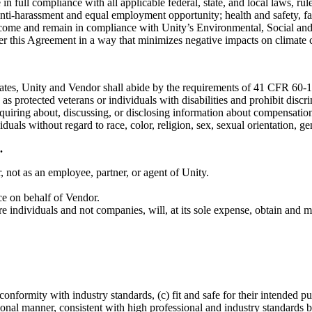
in full compliance with all applicable federal, state, and local laws, ru
anti-harassment and equal employment opportunity; health and safety, fair
come and remain in compliance with Unity’s Environmental, Social and 
nder this Agreement in a way that minimizes negative impacts on climate 
States, Unity and Vendor shall abide by the requirements of 41 CFR 60-1
 as protected veterans or individuals with disabilities and prohibit discri
r inquiring about, discussing, or disclosing information about compensati
ls without regard to race, color, religion, sex, sexual orientation, gende
.
, not as an employee, partner, or agent of Unity.
ce on behalf of Vendor.
individuals and not companies, will, at its sole expense, obtain and main
onformity with industry standards, (c) fit and safe for their intended p
onal manner, consistent with high professional and industry standards b