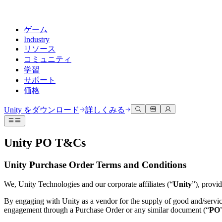
ゲーム
Industry
リソース
コミュニティ
学習
サポート
価格
開発
活用事例
技術ライブラリ
コミュニティハブ
すべてのレベルに対応
サポートオプション
Unity をダウンロード
詳しくみる
Unity Learn
Unityエンジン
3Dコラボレーション
ドキュメント
ディスカッション
ヘルプを得る
無料でUnityスキルをマスターする
任意のプラットフォーム向けに2Dおよび3Dゲームを構築
リアルタイムで3Dプロジェクトを構築およびレビューする
Unityで成功するためのサポート
Unity PO T&Cs
公式ユーザーマニュアルとAPIリファレンス
議論、問題解決、つながる
プロフェッショナルトレーニング
Success Plan
共同作業
没入型トレーニング
Unity Purchase Order Terms and Conditions
開発者ツール
イベント
Unityトレーナーでチームをレベルアップ
専門的なサポートで目標を早く達成する
チームでの共同作業と迅速なイテレーション
没入型環境でのトレーニング
リリースバージョンと問題追跡
グローバルおよびローカルイベント
Unity初心者向け
Unity をダウンロード
We, Unity Technologies and our corporate affiliates (“
Unity
”), provi
コミュニティストーリー
FAQ
顧客体験
よくある質問への回答
ロードマップ
スタートガイド
By engaging with Unity as a vendor for the supply of good and/servic
プランと価格
インタラクティブな3D体験を作成する
Made with Unity
engagement through a Purchase Order or any similar document (“
PO
今後の機能をレビューする
学習を開始しましょう
デプロイ
業界
Unityクリエイターの紹介
お問い合わせ