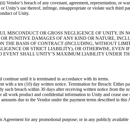
(ii) Vendor’s breach of any covenant, agreement, representation, or warr
r Unity’s use thereof, infringe, misappropriate or violate such third par
conduct of Unity.
UL MISCONDUCT OR GROSS NEGLIGENCE OF UNITY, IN N
L OR PUNITIVE DAMAGES OF ANY KIND OR NATURE, INC
 ON THE BASIS OF CONTRACT (INCLUDING, WITHOUT LIM
LIGENCE OR STRICT LIABILITY), OR OTHERWISE, EVEN 
 NO EVENT SHALL UNITY’S MAXIMUM LIABILITY UNDER 
ontinue until it is terminated in accordance with its terms.
 with a ten (10) day written notice. Termination for Breach:
Either pa
edy such breach within 30 days after receiving written notice from the n
r all work product and confidential information to Unity and cease use o
ed amounts due to the Vendor under the payment terms described in this
his Agreement for any promotional purpose; or in any publicly availabl