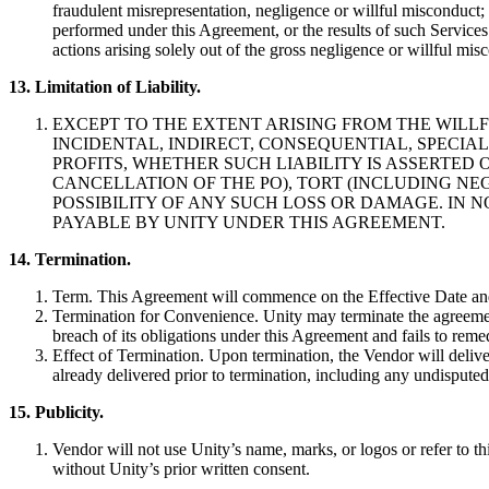
fraudulent misrepresentation, negligence or willful misconduct; 
performed under this Agreement, or the results of such Services o
actions arising solely out of the gross negligence or willful mis
13. Limitation of Liability.
EXCEPT TO THE EXTENT ARISING FROM THE WILLF
INCIDENTAL, INDIRECT, CONSEQUENTIAL, SPECIA
PROFITS, WHETHER SUCH LIABILITY IS ASSERTED
CANCELLATION OF THE PO), TORT (INCLUDING NEG
POSSIBILITY OF ANY SUCH LOSS OR DAMAGE. IN
PAYABLE BY UNITY UNDER THIS AGREEMENT.
14. Termination.
Term. This Agreement will commence on the Effective Date and c
Termination for Convenience. Unity may terminate the agreement
breach of its obligations under this Agreement and fails to rem
Effect of Termination. Upon termination, the Vendor will delive
already delivered prior to termination, including any undisput
15. Publicity.
Vendor will not use Unity’s name, marks, or logos or refer to t
without Unity’s prior written consent.