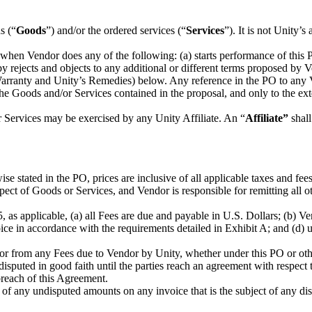
s (“
Goods
”) and/or the ordered services (“
Services
”). It is not Unity’s
hen Vendor does any of the following: (a) starts performance of this P
y rejects and objects to any additional or different terms proposed by 
Warranty and Unity’s Remedies) below. Any reference in the PO to any Ve
the Goods and/or Services contained in the proposal, and only to the ext
 Services may be exercised by any Unity Affiliate. An “
Affiliate”
shall
e stated in the PO, prices are inclusive of all applicable taxes and fees
ct of Goods or Services, and Vendor is responsible for remitting all oth
5, as applicable, (a) all Fees are due and payable in U.S. Dollars; (b)
ice in accordance with the requirements detailed in Exhibit A; and (d)
r from any Fees due to Vendor by Unity, whether under this PO or oth
sputed in good faith until the parties reach an agreement with respect
reach of this Agreement.
of any undisputed amounts on any invoice that is the subject of any disp