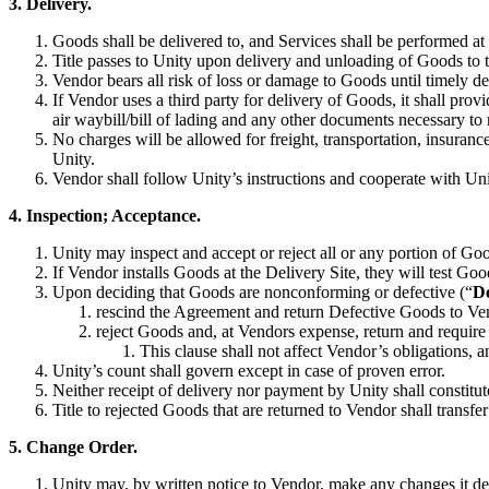
3. Delivery.
インディーゲーム
Goods shall be delivered to, and Services shall be performed at
少人数のチームで大規模なゲームを開発する
Title passes to Unity upon delivery and unloading of Goods to t
Vendor bears all risk of loss or damage to Goods until timely d
If Vendor uses a third party for delivery of Goods, it shall pr
XR ゲーム
air waybill/bill of lading and any other documents necessary to 
XR ゲームを複数プラットフォーム向けにローンチする
No charges will be allowed for freight, transportation, insuranc
Unity.
Vendor shall follow Unity’s instructions and cooperate with Uni
マルチプレイヤーゲーム
マルチプレイヤーゲーム制作を簡素化
4. Inspection; Acceptance.
Unity may inspect and accept or reject all or any portion of G
If Vendor installs Goods at the Delivery Site, they will test Goo
Upon deciding that Goods are nonconforming or defective (“
De
rescind the Agreement and return Defective Goods to Ve
reject Goods and, at Vendors expense, return and requir
This clause shall not affect Vendor’s obligations, 
Unity’s count shall govern except in case of proven error.
Neither receipt of delivery nor payment by Unity shall constitu
Title to rejected Goods that are returned to Vendor shall transf
5. Change Order.
Unity may, by written notice to Vendor, make any changes it deem