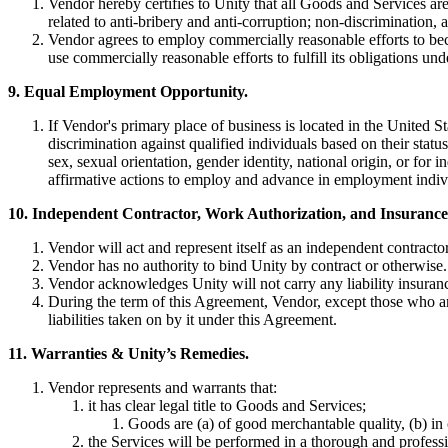
Vendor hereby certifies to Unity that all Goods and Services are 
related to anti-bribery and anti-corruption; non-discrimination, 
Vendor agrees to employ commercially reasonable efforts to be
use commercially reasonable efforts to fulfill its obligations u
9. Equal Employment Opportunity.
If Vendor's primary place of business is located in the United 
discrimination against qualified individuals based on their status
sex, sexual orientation, gender identity, national origin, or fo
affirmative actions to employ and advance in employment individua
10. Independent Contractor, Work Authorization, and Insurance
Vendor will act and represent itself as an independent contractor
Vendor has no authority to bind Unity by contract or otherwise.
Vendor acknowledges Unity will not carry any liability insuran
During the term of this Agreement, Vendor, except those who are 
liabilities taken on by it under this Agreement.
11. Warranties & Unity’s Remedies.
Vendor represents and warrants that:
it has clear legal title to Goods and Services;
Goods are (a) of good merchantable quality, (b) in c
the Services will be performed in a thorough and professi