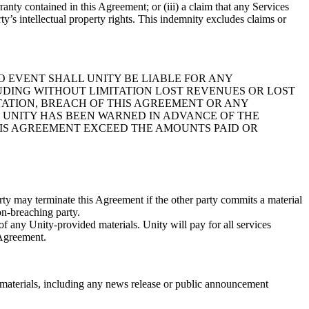
anty contained in this Agreement; or (iii) a claim that any Services
ty’s intellectual property rights. This indemnity excludes claims or
O EVENT SHALL UNITY BE LIABLE FOR ANY
LUDING WITHOUT LIMITATION LOST REVENUES OR LOST
ITATION, BREACH OF THIS AGREEMENT OR ANY
IF UNITY HAS BEEN WARNED IN ADVANCE OF THE
THIS AGREEMENT EXCEED THE AMOUNTS PAID OR
rty may terminate this Agreement if the other party commits a material
on-breaching party.
f any Unity-provided materials. Unity will pay for all services
 Agreement.
e materials, including any news release or public announcement