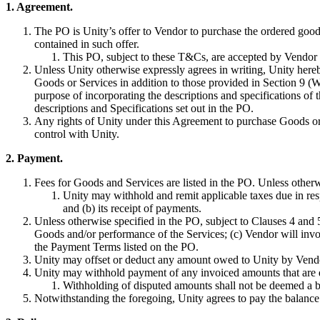
1. Agreement.
私たちのチームに連絡する
用語集
Unityエッセンシャルパスウェイ
マルチプラットフォーム
製造業
ライブストリーム
技術用語のライブラリ
The PO is Unity’s offer to Vendor to purchase the ordered good
Unity は初めてですか？旅を始めましょう
Unity がサポートする 25 以上のプラットフォームを見る
運用の卓越性を達成する
開発者、クリエイター、インサイダーに参加する
contained in such offer.
インサイト
This PO, subject to these T&Cs, are accepted by Vendor w
ハウツーガイド
LiveOps
小売
Unless Unity otherwise expressly agrees in writing, Unity hereb
Unity Awards
ケーススタディ
ローンチ後のインサイトとライブゲームオペレーション
実用的なヒントとベストプラクティス
店内体験をオンライン体験に変換する
Goods or Services in addition to those provided in Section 9 (
世界中のUnityクリエイターを祝う
実際の成功事例
成長
教育
purpose of incorporating the descriptions and specifications of 
descriptions and Specifications set out in the PO.
自動車
Any rights of Unity under this Agreement to purchase Goods or
ベストプラクティスガイド
詳しく見る
学生向け
イノベーションと車内体験を促進する
control with Unity.
専門家のヒントとコツ
発見され、モバイルユーザーを獲得する
キャリアをスタートさせる
すべての業界を見る
2. Payment.
デモ
アプリ内課金
教育者向け
Fees for Goods and Services are listed in the PO. Unless otherwis
デモ、サンプル、ビルディングブロック
ストアとD2C全体でIAPを管理
教育を大幅に強化
Unity may withhold and remit applicable taxes due in respe
すべてのリソース
and (b) its receipt of payments.
新機能
収益化
教育機関向けライセンス
Unless otherwise specified in the PO, subject to Clauses 4 and 
Goods and/or performance of the Services; (c) Vendor will invo
プレイヤーを適切なゲームに接続する
Unityの力をあなたの機関に持ち込む
the Payment Terms listed on the PO.
ブログ
Unity で宣伝
Unity で収益化
Unity may offset or deduct any amount owed to Unity by Vendo
更新情報、情報、技術的ヒント
活用事例
認定教材
Unity may withhold payment of any invoiced amounts that are di
Unityのマスタリーを証明する
Withholding of disputed amounts shall not be deemed a b
お知らせ
モバイルゲーム
Notwithstanding the foregoing, Unity agrees to pay the balance 
ニュース、ストーリー、プレスセンター
Unity でモバイル向けヒット作を制作して成長させる