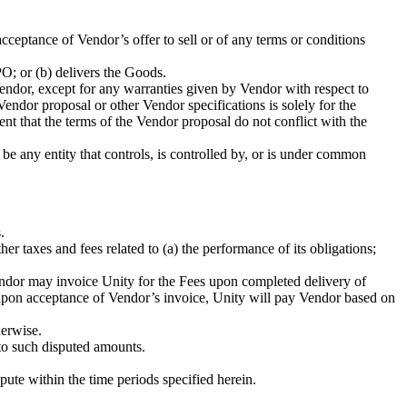
 acceptance of Vendor’s offer to sell or of any terms or conditions
O; or (b) delivers the Goods.
Vendor, except for any warranties given by Vendor with respect to
ndor proposal or other Vendor specifications is solely for the
ent that the terms of the Vendor proposal do not conflict with the
 be any entity that controls, is controlled by, or is under common
.
er taxes and fees related to (a) the performance of its obligations;
 Vendor may invoice Unity for the Fees upon completed delivery of
 upon acceptance of Vendor’s invoice, Unity will pay Vendor based on
erwise.
 to such disputed amounts.
ute within the time periods specified herein.