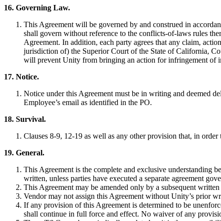
16. Governing Law.
This Agreement will be governed by and construed in accordance w
shall govern without reference to the conflicts-of-laws rules t
Agreement. In addition, each party agrees that any claim, action 
jurisdiction of) the Superior Court of the State of California, C
will prevent Unity from bringing an action for infringement of i
17. Notice.
Notice under this Agreement must be in writing and deemed deliv
Employee’s email as identified in the PO.
18. Survival.
Clauses 8-9, 12-19 as well as any other provision that, in order 
19. General.
This Agreement is the complete and exclusive understanding betw
written, unless parties have executed a separate agreement gove
This Agreement may be amended only by a subsequent written in
Vendor may not assign this Agreement without Unity’s prior wri
If any provision of this Agreement is determined to be unenforcea
shall continue in full force and effect. No waiver of any provisio