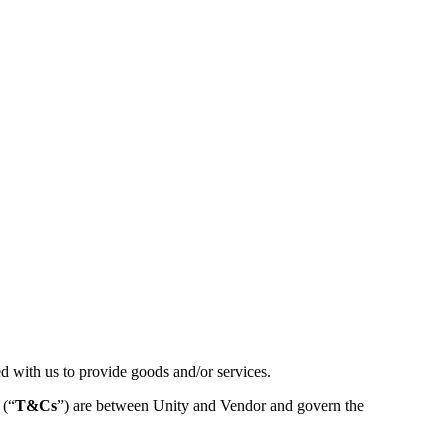
ed with us to provide goods and/or services.
 (“
T&Cs
”) are between Unity and Vendor and govern the