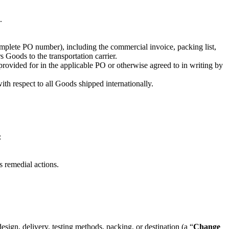
.
complete PO number), including the commercial invoice, packing list,
 Goods to the transportation carrier.
provided for in the applicable PO or otherwise agreed to in writing by
th respect to all Goods shipped internationally.
:
s remedial actions.
esign, delivery, testing methods, packing, or destination (a “
Change