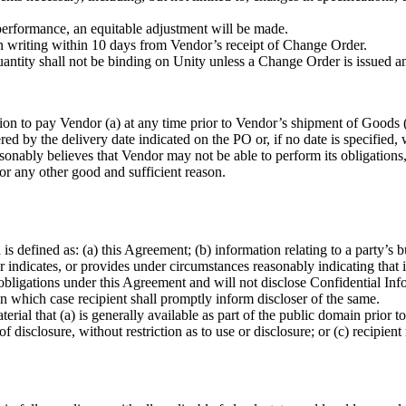
 performance, an equitable adjustment will be made.
in writing within 10 days from Vendor’s receipt of Change Order.
quantity shall not be binding on Unity unless a Change Order is issued a
tion to pay Vendor (a) at any time prior to Vendor’s shipment of Goods
ed by the delivery date indicated on the PO or, if no date is specified, 
asonably believes that Vendor may not be able to perform its obligations
for any other good and sufficient reason.
is defined as: (a) this Agreement; (b) information relating to a party’s bu
r indicates, or provides under circumstances reasonably indicating that it
obligations under this Agreement and will not disclose Confidential Infor
 in which case recipient shall promptly inform discloser of the same.
terial that (a) is generally available as part of the public domain prior 
of disclosure, without restriction as to use or disclosure; or (c) recipient