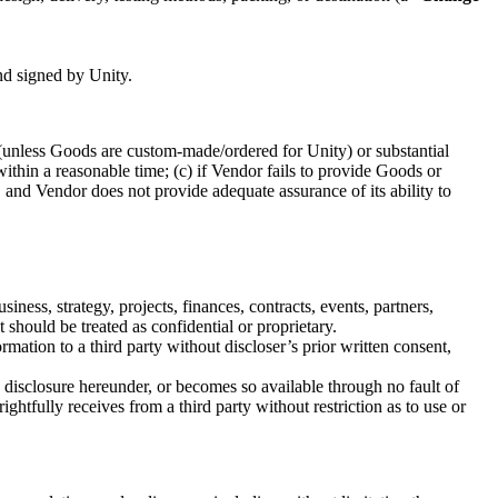
nd signed by Unity.
 (unless Goods are custom-made/ordered for Unity) or substantial
within a reasonable time; (c) if Vendor fails to provide Goods or
, and Vendor does not provide adequate assurance of its ability to
siness, strategy, projects, finances, contracts, events, partners,
 should be treated as confidential or proprietary.
mation to a third party without discloser’s prior written consent,
to disclosure hereunder, or becomes so available through no fault of
 rightfully receives from a third party without restriction as to use or