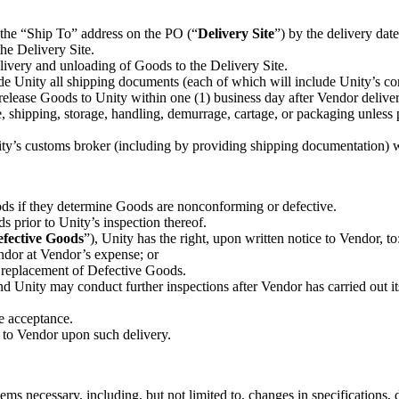
 the “Ship To” address on the PO (“
Delivery Site
”) by the delivery date
he Delivery Site.
elivery and unloading of Goods to the Delivery Site.
ovide Unity all shipping documents (each of which will include Unity’s 
release Goods to Unity within one (1) business day after Vendor delivers
e, shipping, storage, handling, demurrage, cartage, or packaging unless 
ty’s customs broker (including by providing shipping documentation) wi
oods if they determine Goods are nonconforming or defective.
ds prior to Unity’s inspection thereof.
fective Goods
”), Unity has the right, upon written notice to Vendor, to
ndor at Vendor’s expense; or
e replacement of Defective Goods.
and Unity may conduct further inspections after Vendor has carried out it
te acceptance.
er to Vendor upon such delivery.
s necessary, including, but not limited to, changes in specifications, d