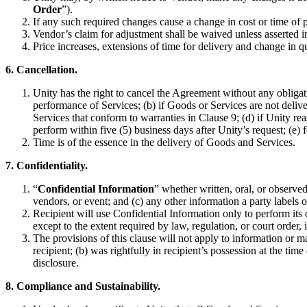
Order
”).
If any such required changes cause a change in cost or time of
Vendor’s claim for adjustment shall be waived unless asserted 
Price increases, extensions of time for delivery and change in 
6. Cancellation.
Unity has the right to cancel the Agreement without any obliga
performance of Services; (b) if Goods or Services are not deliver
Services that conform to warranties in Clause 9; (d) if Unity re
perform within five (5) business days after Unity’s request; (e) 
Time is of the essence in the delivery of Goods and Services.
7. Confidentiality.
“
Confidential Information
” whether written, oral, or observed 
vendors, or event; and (c) any other information a party labels o
Recipient will use Confidential Information only to perform its 
except to the extent required by law, regulation, or court order,
The provisions of this clause will not apply to information or ma
recipient; (b) was rightfully in recipient’s possession at the time 
disclosure.
8. Compliance and Sustainability.