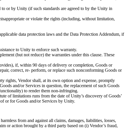
to or by Unity (if such standards are agreed to by the Unity in
appropriate or violate the rights (including, without limitation,
ll applicable data protection laws and the Data Protection Addendum, if
sistance to Unity to enforce such warranty.
plement (but not reduce) the warranties under this clause. These
ovides), if, within 90 days of delivery or completion, Goods or
repair, correct, re- perform, or replace such nonconforming Goods or
erty rights, Vendor shall, at its own option and expense, promptly
e Goods and/or Services in question, the replacement of such Goods
functionality) to render them non-infringing.
tute of limitations runs from the date of Unity’s discovery of Goods’
 of or for Goods and/or Services by Unity.
harmless from and against all claims, damages, liabilities, losses,
aim or action brought by a third party based on (i) Vendor’s fraud,