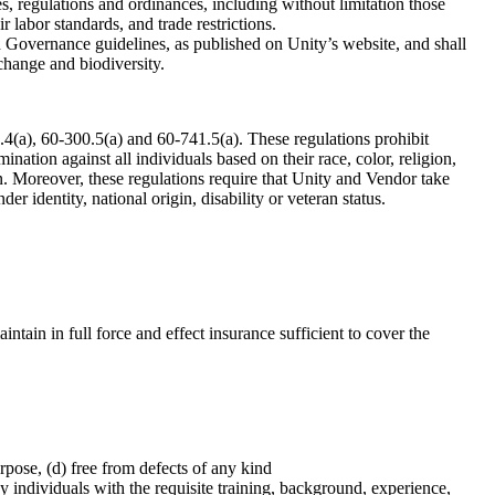
les, regulations and ordinances, including without limitation those
 labor standards, and trade restrictions.
Governance guidelines, as published on Unity’s website, and shall
change and biodiversity.
.4(a), 60-300.5(a) and 60-741.5(a). These regulations prohibit
mination against all individuals based on their race, color, religion,
on. Moreover, these regulations require that Unity and Vendor take
r identity, national origin, disability or veteran status.
tain in full force and effect insurance sufficient to cover the
urpose, (d) free from defects of any kind
y individuals with the requisite training, background, experience,