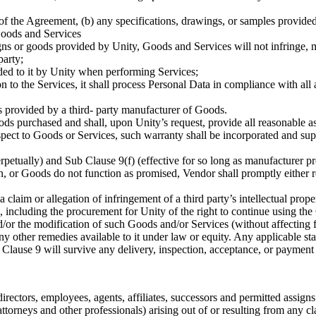
of the Agreement, (b) any specifications, drawings, or samples provided 
 Goods and Services
ns or goods provided by Unity, Goods and Services will not infringe, mis
party;
ided to it by Unity when performing Services;
ion to the Services, it shall process Personal Data in compliance with a
s provided by a third- party manufacturer of Goods.
ds purchased and shall, upon Unity’s request, provide all reasonable as
spect to Goods or Services, such warranty shall be incorporated and sup
petually) and Sub Clause 9(f) (effective for so long as manufacturer pr
in, or Goods do not function as promised, Vendor shall promptly either 
claim or allegation of infringement of a third party’s intellectual prop
, including the procurement for Unity of the right to continue using th
nd/or the modification of such Goods and/or Services (without affecting 
ny other remedies available to it under law or equity. Any applicable sta
Clause 9 will survive any delivery, inspection, acceptance, or payment
rectors, employees, agents, affiliates, successors and permitted assigns 
torneys and other professionals) arising out of or resulting from any cl