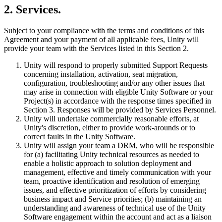
2. Services.
インディーゲーム
少人数のチームで大規模なゲームを開発する
Subject to your compliance with the terms and conditions of this
Agreement and your payment of all applicable fees, Unity will
provide your team with the Services listed in this Section 2.
XR ゲーム
XR ゲームを複数プラットフォーム向けにローンチする
Unity will respond to properly submitted Support Requests
concerning installation, activation, seat migration,
マルチプレイヤーゲーム
configuration, troubleshooting and/or any other issues that
may arise in connection with eligible Unity Software or your
マルチプレイヤーゲーム制作を簡素化
Project(s) in accordance with the response times specified in
Section 3. Responses will be provided by Services Personnel.
Unity will undertake commercially reasonable efforts, at
Unity's discretion, either to provide work-arounds or to
correct faults in the Unity Software.
Unity will assign your team a DRM, who will be responsible
for (a) facilitating Unity technical resources as needed to
enable a holistic approach to solution deployment and
management, effective and timely communication with your
team, proactive identification and resolution of emerging
issues, and effective prioritization of efforts by considering
business impact and Service priorities; (b) maintaining an
understanding and awareness of technical use of the Unity
Software engagement within the account and act as a liaison