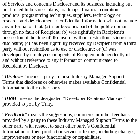
of Services and concerns Discloser and its business, including but
not limited to business plans, roadmaps, financial condition,
products, programming techniques, suppliers, technology or
research and development. Confidential Information will not include
any information that: (a) is or becomes part of the public domain
through no fault of Recipient; (b) was rightfully in Recipient’s
possession at the time of disclosure, without restriction as to use or
disclosure; (c) has been rightfully received by Recipient from a third
party without restriction as to use or disclosure; or (d) was
developed by employees or agents of Recipient independently of
and without reference to any information communicated to
Recipient by Discloser.
“
Discloser
” means a party to these Industry Managed Support
Terms that discloses or otherwise makes available Confidential
Information to the other party.
“
DRM
” means the designated “Developer Relations Manager”
provided to you by Unity.
“
Feedback
” means the suggestions, comments or other feedback
provided by a party to these Industry Managed Support Terms to the
other party with respect to such other party’s Confidential
Information or their product or service offerings, including changes,
improvements or new functionality or capabilities.