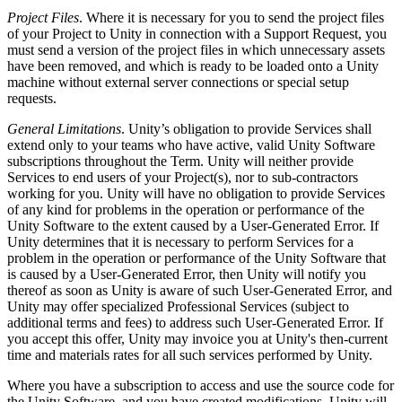
Project Files
. Where it is necessary for you to send the project files
of your Project to Unity in connection with a Support Request, you
must send a version of the project files in which unnecessary assets
have been removed, and which is ready to be loaded onto a Unity
machine without external server connections or special setup
requests.
General Limitations
. Unity’s obligation to provide Services shall
extend only to your teams who have active, valid Unity Software
subscriptions throughout the Term. Unity will neither provide
Services to end users of your Project(s), nor to sub-contractors
working for you. Unity will have no obligation to provide Services
of any kind for problems in the operation or performance of the
Unity Software to the extent caused by a User-Generated Error. If
Unity determines that it is necessary to perform Services for a
problem in the operation or performance of the Unity Software that
is caused by a User-Generated Error, then Unity will notify you
thereof as soon as Unity is aware of such User-Generated Error, and
Unity may offer specialized Professional Services (subject to
additional terms and fees) to address such User-Generated Error. If
you accept this offer, Unity may invoice you at Unity's then-current
time and materials rates for all such services performed by Unity.
Where you have a subscription to access and use the source code for
the Unity Software, and you have created modifications, Unity will