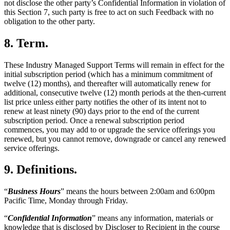
not disclose the other party’s Confidential Information in violation of
this Section 7, such party is free to act on such Feedback with no
obligation to the other party.
8. Term.
These Industry Managed Support Terms will remain in effect for the
initial subscription period (which has a minimum commitment of
twelve (12) months), and thereafter will automatically renew for
additional, consecutive twelve (12) month periods at the then-current
list price unless either party notifies the other of its intent not to
renew at least ninety (90) days prior to the end of the current
subscription period. Once a renewal subscription period
commences, you may add to or upgrade the service offerings you
renewed, but you cannot remove, downgrade or cancel any renewed
service offerings.
9. Definitions.
“
Business Hours
” means the hours between 2:00am and 6:00pm
Pacific Time, Monday through Friday.
“
Confidential Information
” means any information, materials or
knowledge that is disclosed by Discloser to Recipient in the course