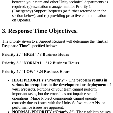
between your team and other Unity technical departments as
required, (c) escalation management for Priority 1
(Emergency) Support Requests (as further referred to in the
section below); and (d) providing proactive communication
on Updates.
3. Response Time Objectives.
The priority given to a Support Request will determine the "
Initial
Response Time
" specified below:
Priority 2 / "HIGH" / 8 Business Hours
Priority 3 / "NORMAL" / 12 Business Hours
Priority 4 / "LOW" / 24 Business Hours
HIGH PRIORITY
(“
Priority 2
”).
The problem results in
serious interruptions to the development or deployment of
your Projects
. Portions of your team cannot perform
important tasks, but the error does not impair essential
operations. Major Project components cannot operate
correctly due to issues with the Unity Software or APIs, or
performance issues are apparent.
NORMAL PRIORITY
(“
Priority 3
”).
The problem causes