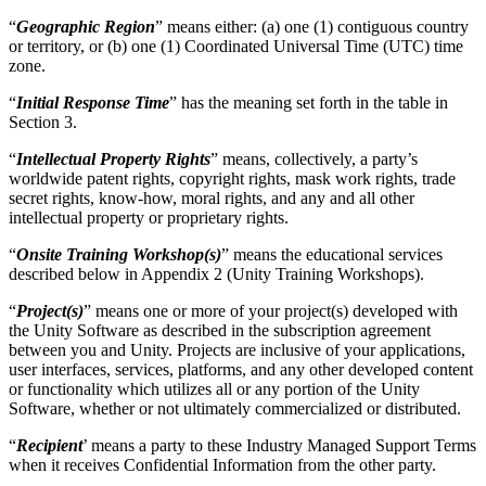
“
Geographic Region
” means either: (a) one (1) contiguous country
or territory, or (b) one (1) Coordinated Universal Time (UTC) time
zone.
“
Initial Response Time
” has the meaning set forth in the table in
Section 3.
“
Intellectual Property Rights
” means, collectively, a party’s
worldwide patent rights, copyright rights, mask work rights, trade
secret rights, know-how, moral rights, and any and all other
intellectual property or proprietary rights.
“
Onsite Training Workshop(s)
” means the educational services
described below in Appendix 2 (Unity Training Workshops).
“
Project(s)
” means one or more of your project(s) developed with
the Unity Software as described in the subscription agreement
between you and Unity. Projects are inclusive of your applications,
user interfaces, services, platforms, and any other developed content
or functionality which utilizes all or any portion of the Unity
Software, whether or not ultimately commercialized or distributed.
“
Recipient
’ means a party to these Industry Managed Support Terms
when it receives Confidential Information from the other party.