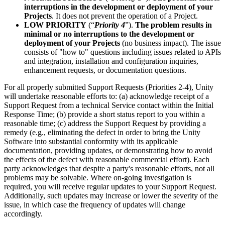
interruptions in the development or deployment of your
Projects
. It does not prevent the operation of a Project.
LOW PRIORITY
(“
Priority 4
”).
The problem results in
minimal or no interruptions to the development or
deployment of your Projects
(no business impact). The issue
consists of "how to" questions including issues related to APIs
and integration, installation and configuration inquiries,
enhancement requests, or documentation questions.
For all properly submitted Support Requests (Priorities 2-4), Unity
will undertake reasonable efforts to: (a) acknowledge receipt of a
Support Request from a technical Service contact within the Initial
Response Time; (b) provide a short status report to you within a
reasonable time; (c) address the Support Request by providing a
remedy (e.g., eliminating the defect in order to bring the Unity
Software into substantial conformity with its applicable
documentation, providing updates, or demonstrating how to avoid
the effects of the defect with reasonable commercial effort). Each
party acknowledges that despite a party's reasonable efforts, not all
problems may be solvable. Where on-going investigation is
required, you will receive regular updates to your Support Request.
Additionally, such updates may increase or lower the severity of the
issue, in which case the frequency of updates will change
accordingly.