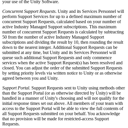
your use of the Unity Software.
Concurrent Support Requests
. Unity and its Services Personnel will
perform Support Services for up to a defined maximum number of
concurrent Support Requests, calculated based on your number of
active Industry Managed Support subscriptions. This maximum
number of concurrent Support Requests is calculated by subtracting
50 from the number of active Industry Managed Support
subscriptions and dividing the result by 10, then rounding the result
down to the nearest integer. Additional Support Requests can be
submitted at any time, but Unity and its Services Personnel will
queue such additional Support Requests and only commence
services when the active Support Request(s) has been resolved and
closed. You can adjust the order of the submitted Support Requests
by setting priority levels via written notice to Unity or as otherwise
agreed between you and Unity.
Support Portal
. Support Requests sent to Unity using methods other
than the Support Portal (or as otherwise directed by Unity) will be
handled in a manner of Unity's choosing and will not qualify for the
initial response times set out above. All members of your team with
access to the Support Portal will be able to view the full contents of
all Support Requests submitted on your behalf. You acknowledge
that no provision will be made for restricted-access Support
Requests.