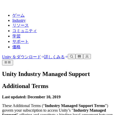
ゲーム
Industry
リソース
コミュニティ
学習
サポート
価格
開発
活用事例
技術ライブラリ
コミュニティハブ
すべてのレベルに対応
サポートオプション
Unity をダウンロード
詳しくみる
Unity Learn
Unityエンジン
3Dコラボレーション
ドキュメント
ディスカッション
ヘルプを得る
無料でUnityスキルをマスターする
任意のプラットフォーム向けに2Dおよび3Dゲームを構築
リアルタイムで3Dプロジェクトを構築およびレビューする
Unityで成功するためのサポート
Unity Industry Managed Support
公式ユーザーマニュアルとAPIリファレンス
議論、問題解決、つながる
プロフェッショナルトレーニング
Success Plan
共同作業
没入型トレーニング
Additional Terms
開発者ツール
イベント
Unityトレーナーでチームをレベルアップ
専門的なサポートで目標を早く達成する
チームでの共同作業と迅速なイテレーション
没入型環境でのトレーニング
リリースバージョンと問題追跡
グローバルおよびローカルイベント
Unity初心者向け
Unity をダウンロード
Last updated: December 10, 2019
コミュニティストーリー
FAQ
顧客体験
よくある質問への回答
ロードマップ
スタートガイド
プランと価格
インタラクティブな3D体験を作成する
These Additional Terms (“
Industry Managed Support Terms
”)
Made with Unity
今後の機能をレビューする
学習を開始しましょう
デプロイ
業界
govern your subscription to access Unity’s "
Industry Managed
Unityクリエイターの紹介
お問い合わせ
Support
" offering and constitute a binding legal agreement between