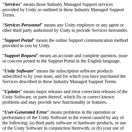
“
Services
” means those Industry Managed Support services
provided by Unity as outlined in these Industry Managed Support
Terms.
“
Services Personnel
” means any Unity employee or any agent or
other third party authorized by Unity to provide Services hereunder.
“
Support Portal
” means the online Support communication method
provided to you by Unity.
“
Support Request
” means an accurate and complete question, issue
or concern posted to the Support Portal in the English language.
“
Unity Software
” means the subscription software products
subscribed to by your team, and for which you have purchased the
Services described in these Industry Managed Support Terms.
“
Updates
” means major releases and error correction releases of the
Unity Software, or parts thereof, which fix or correct known
problems and may provide new functionality or features.
“
User-Generated Error
” means problems in the operation or
performance of the Unity Software to the extent caused by any of
the following: (a) third party software or hardware products, or use
of the Unity Software in conjunction therewith, or (b) your use of