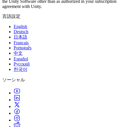
the Unity Software other than as authorized in your subscription
agreement with Unity.
言語設定
English
Deutsch
日本語
Français
Português
中文
Español
Русский
한국어
ソーシャル