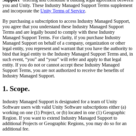
you and Unity. These Industry Managed Support Terms supplement
私たちのチームに連絡する
用語集
Unityエッセンシャルパスウェイ
マルチプラットフォーム
製造業
and incorporate the
Unity Terms of Service
.
ライブストリーム
技術用語のライブラリ
Unity は初めてですか？旅を始めましょう
Unity がサポートする 25 以上のプラットフォームを見る
運用の卓越性を達成する
開発者、クリエイター、インサイダーに参加する
インサイト
By purchasing a subscription to access Industry Managed Support,
you agree that you understand these Industry Managed Support
ハウツーガイド
LiveOps
小売
Unity Awards
Terms and are legally bound to comply with these Industry
ケーススタディ
ローンチ後のインサイトとライブゲームオペレーション
実用的なヒントとベストプラクティス
店内体験をオンライン体験に変換する
世界中のUnityクリエイターを祝う
Managed Support Terms. For clarity, if you purchase Industry
実際の成功事例
成長
教育
Managed Support on behalf of a company, organization or other
自動車
legal entity, you represent and warrant that you have the authority to
ベストプラクティスガイド
詳しく見る
学生向け
bind that legal entity to the Industry Managed Support Terms and, in
イノベーションと車内体験を促進する
専門家のヒントとコツ
such event, “you” and “your” will refer and apply to that legal
発見され、モバイルユーザーを獲得する
キャリアをスタートさせる
すべての業界を見る
entity. If you do not or cannot accept these Industry Managed
Support Terms, you are not authorized to receive the benefits of
デモ
アプリ内課金
教育者向け
Industry Managed Support.
デモ、サンプル、ビルディングブロック
ストアとD2C全体でIAPを管理
教育を大幅に強化
すべてのリソース
1. Scope.
新機能
収益化
教育機関向けライセンス
プレイヤーを適切なゲームに接続する
Unityの力をあなたの機関に持ち込む
Industry Managed Support is designated for a team of Unity
ブログ
Unity で宣伝
Unity で収益化
Software users with valid Unity Software subscriptions either (a)
更新情報、情報、技術的ヒント
working on one (1) Project, or (b) located in one (1) Geographic
活用事例
認定教材
Region. If you want to extend Industry Managed Support to
Unityのマスタリーを証明する
additional Projects or Geographic Regions, you may do so for an
お知らせ
モバイルゲーム
additional fee.
ニュース、ストーリー、プレスセンター
Unity でモバイル向けヒット作を制作して成長させる