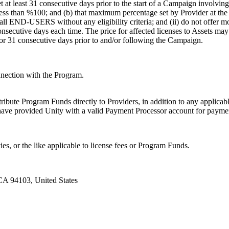
 at least 31 consecutive days prior to the start of a Campaign involvin
e less than %100; and (b) that maximum percentage set by Provider at the 
all END-USERS without any eligibility criteria; and (ii) do not offer mo
nsecutive days each time. The price for affected licenses to Assets ma
 for 31 consecutive days prior to and/or following the Campaign.
nnection with the Program.
ntribute Program Funds directly to Providers, in addition to any applicabl
 have provided Unity with a valid Payment Processor account for payme
s, or the like applicable to license fees or Program Funds.
CA 94103, United States