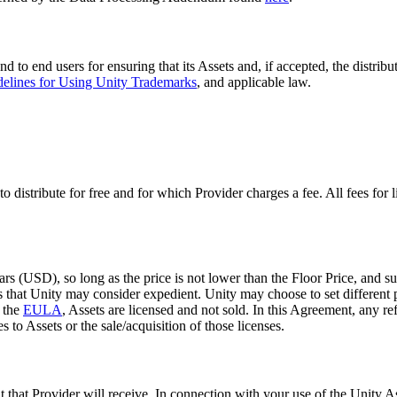
nd to end users for ensuring that its Assets and, if accepted, the distrib
elines for Using Unity Trademarks
, and applicable law.
 distribute for free and for which Provider charges a fee. All fees for l
lars (USD), so long as the price is not lower than the Floor Price, and
 that Unity may consider expedient. Unity may choose to set different pr
h the
EULA
, Assets are licensed and not sold. In this Agreement, any ref
s to Assets or the sale/acquisition of those licenses.
t that Provider will receive. In connection with your use of the Unity 