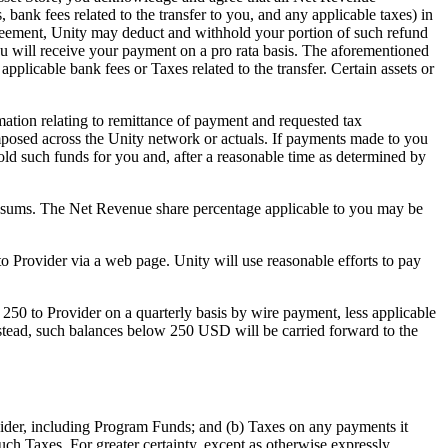
, bank fees related to the transfer to you, and any applicable taxes) in
greement, Unity may deduct and withhold your portion of such refund
ou will receive your payment on a pro rata basis. The aforementioned
plicable bank fees or Taxes related to the transfer. Certain assets or
ation relating to remittance of payment and requested tax
imposed across the Unity network or actuals. If payments made to you
hold such funds for you and, after a reasonable time as determined by
h sums. The Net Revenue share percentage applicable to you may be
o Provider via a web page. Unity will use reasonable efforts to pay
250 to Provider on a quarterly basis by wire payment, less applicable
nstead, such balances below 250 USD will be carried forward to the
ovider, including Program Funds; and (b) Taxes on any payments it
uch Taxes. For greater certainty, except as otherwise expressly