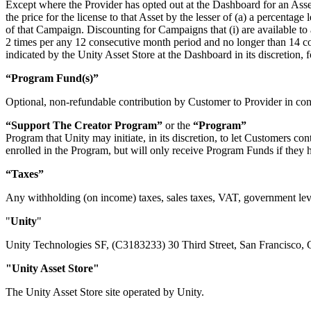
Except where the Provider has opted out at the Dashboard for an Asset
the price for the license to that Asset by the lesser of (a) a percentag
of that Campaign. Discounting for Campaigns that (i) are available to 
2 times per any 12 consecutive month period and no longer than 14 co
indicated by the Unity Asset Store at the Dashboard in its discretion,
“Program Fund(s)”
Optional, non-refundable contribution by Customer to Provider in co
“Support The Creator Program”
or the
“Program”
Program that Unity may initiate, in its discretion, to let Customers co
enrolled in the Program, but will only receive Program Funds if they
“Taxes”
Any withholding (on income) taxes, sales taxes, VAT, government levie
"
Unity
"
Unity Technologies SF, (C3183233) 30 Third Street, San Francisco, 
"Unity Asset Store"
The Unity Asset Store site operated by Unity.