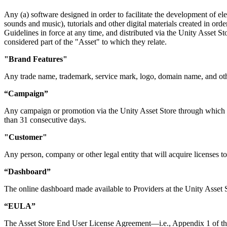
Any (a) software designed in order to facilitate the development of e
インディーゲーム
sounds and music), tutorials and other digital materials created in o
少人数のチームで大規模なゲームを開発する
Guidelines in force at any time, and distributed via the Unity Asset St
considered part of the "Asset" to which they relate.
XR ゲーム
"Brand Features"
XR ゲームを複数プラットフォーム向けにローンチする
Any trade name, trademark, service mark, logo, domain name, and other
マルチプレイヤーゲーム
“Campaign”
マルチプレイヤーゲーム制作を簡素化
Any campaign or promotion via the Unity Asset Store through which lice
than 31 consecutive days.
"Customer"
Any person, company or other legal entity that will acquire licenses to
“Dashboard”
The online dashboard made available to Providers at the Unity Asset 
“EULA”
The Asset Store End User License Agreement—i.e., Appendix 1 of t