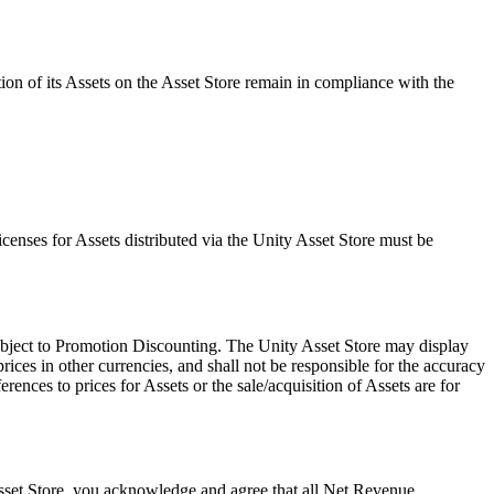
ution of its Assets on the Asset Store remain in compliance with the
icenses for Assets distributed via the Unity Asset Store must be
 subject to Promotion Discounting. The Unity Asset Store may display
ices in other currencies, and shall not be responsible for the accuracy
erences to prices for Assets or the sale/acquisition of Assets are for
Asset Store, you acknowledge and agree that all Net Revenue