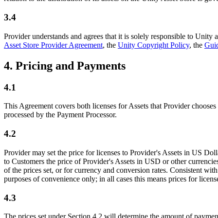
3.4
Provider understands and agrees that it is solely responsible to Unity a
Asset Store Provider Agreement
, the
Unity Copyright Policy
, the
Guid
4. Pricing and Payments
4.1
This Agreement covers both licenses for Assets that Provider chooses to
processed by the Payment Processor.
4.2
Provider may set the price for licenses to Provider's Assets in US Dol
to Customers the price of Provider's Assets in USD or other currencies
of the prices set, or for currency and conversion rates. Consistent wit
purposes of convenience only; in all cases this means prices for license
4.3
The prices set under Section 4.2 will determine the amount of paymen