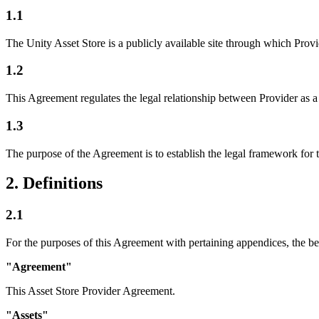
1.1
私たちのチームに連絡する
用語集
Unityエッセンシャルパスウェイ
マルチプラットフォーム
製造業
ライブストリーム
技術用語のライブラリ
Unity は初めてですか？旅を始めましょう
Unity がサポートする 25 以上のプラットフォームを見る
運用の卓越性を達成する
開発者、クリエイター、インサイダーに参加する
The Unity Asset Store is a publicly available site through which Provi
インサイト
ハウツーガイド
LiveOps
小売
1.2
Unity Awards
ケーススタディ
ローンチ後のインサイトとライブゲームオペレーション
実用的なヒントとベストプラクティス
店内体験をオンライン体験に変換する
世界中のUnityクリエイターを祝う
実際の成功事例
成長
教育
This Agreement regulates the legal relationship between Provider as a 
自動車
ベストプラクティスガイド
1.3
詳しく見る
学生向け
イノベーションと車内体験を促進する
専門家のヒントとコツ
発見され、モバイルユーザーを獲得する
キャリアをスタートさせる
すべての業界を見る
The purpose of the Agreement is to establish the legal framework for the
デモ
アプリ内課金
教育者向け
2. Definitions
デモ、サンプル、ビルディングブロック
ストアとD2C全体でIAPを管理
教育を大幅に強化
すべてのリソース
2.1
新機能
収益化
教育機関向けライセンス
プレイヤーを適切なゲームに接続する
Unityの力をあなたの機関に持ち込む
For the purposes of this Agreement with pertaining appendices, the be
ブログ
Unity で宣伝
Unity で収益化
更新情報、情報、技術的ヒント
活用事例
認定教材
"Agreement"
Unityのマスタリーを証明する
This Asset Store Provider Agreement.
お知らせ
モバイルゲーム
ニュース、ストーリー、プレスセンター
Unity でモバイル向けヒット作を制作して成長させる
"Assets"