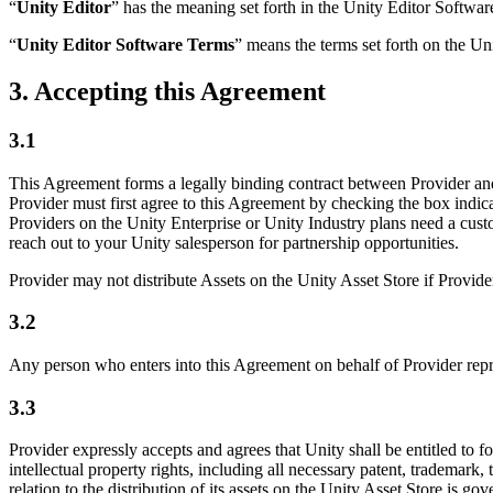
“
Unity Editor
” has the meaning set forth in the Unity Editor Softwa
“
Unity Editor Software Terms
” means the terms set forth on the Un
3. Accepting this Agreement
3.1
This Agreement forms a legally binding contract between Provider and Un
Provider must first agree to this Agreement by checking the box indic
Providers on the Unity Enterprise or Unity Industry plans need a custo
reach out to your Unity salesperson for partnership opportunities.
Provider may not distribute Assets on the Unity Asset Store if Provid
3.2
Any person who enters into this Agreement on behalf of Provider repres
3.3
Provider expressly accepts and agrees that Unity shall be entitled to f
intellectual property rights, including all necessary patent, trademark, 
relation to the distribution of its assets on the Unity Asset Store i