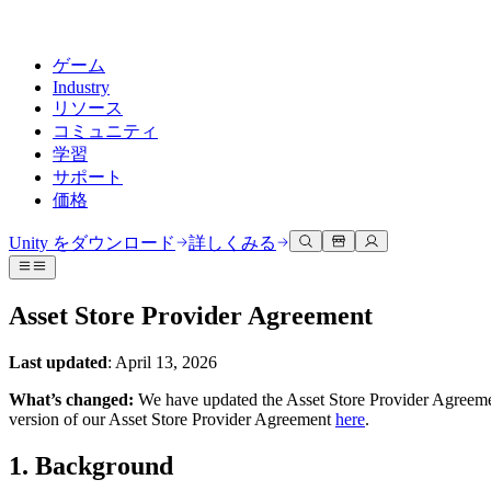
ゲーム
Industry
リソース
コミュニティ
学習
サポート
価格
開発
活用事例
技術ライブラリ
コミュニティハブ
すべてのレベルに対応
サポートオプション
Unity をダウンロード
詳しくみる
Unity Learn
Unityエンジン
3Dコラボレーション
ドキュメント
ディスカッション
ヘルプを得る
無料でUnityスキルをマスターする
任意のプラットフォーム向けに2Dおよび3Dゲームを構築
リアルタイムで3Dプロジェクトを構築およびレビューする
Unityで成功するためのサポート
Asset Store Provider Agreement
公式ユーザーマニュアルとAPIリファレンス
議論、問題解決、つながる
プロフェッショナルトレーニング
Success Plan
共同作業
没入型トレーニング
Last updated
: April 13, 2026
開発者ツール
イベント
Unityトレーナーでチームをレベルアップ
専門的なサポートで目標を早く達成する
チームでの共同作業と迅速なイテレーション
没入型環境でのトレーニング
リリースバージョンと問題追跡
グローバルおよびローカルイベント
Unity初心者向け
Unity をダウンロード
What’s changed:
We have updated the Asset Store Provider Agreemen
コミュニティストーリー
FAQ
version of our Asset Store Provider Agreement
here
.
顧客体験
よくある質問への回答
ロードマップ
スタートガイド
プランと価格
インタラクティブな3D体験を作成する
1. Background
Made with Unity
今後の機能をレビューする
学習を開始しましょう
デプロイ
業界
Unityクリエイターの紹介
お問い合わせ