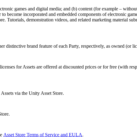
lectronic games and digital media; and (b) content (for example – witho
rder to become incorporated and embedded components of electronic game
ore. Tutorials, demonstration videos, and related marketing material sub
 distinctive brand feature of each Party, respectively, as owned (or li
nses for Assets are offered at discounted prices or for free (with respe
 Assets via the Unity Asset Store.
Store.
he
Asset Store Terms of Service and EULA
.