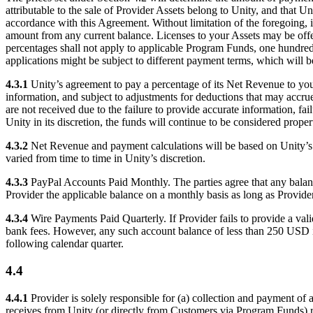
attributable to the sale of Provider Assets belong to Unity, and that Un
accordance with this Agreement. Without limitation of the foregoing,
amount from any current balance. Licenses to your Assets may be offer
percentages shall not apply to applicable Program Funds, one hundred (
applications might be subject to different payment terms, which will 
4.3.1
Unity’s agreement to pay a percentage of its Net Revenue to you
information, and subject to adjustments for deductions that may accru
are not received due to the failure to provide accurate information, f
Unity in its discretion, the funds will continue to be considered proper
4.3.2
Net Revenue and payment calculations will be based on Unity’s 
varied from time to time in Unity’s discretion.
4.3.3
PayPal Accounts Paid Monthly. The parties agree that any balanc
Provider the applicable balance on a monthly basis as long as Provide
4.3.4
Wire Payments Paid Quarterly. If Provider fails to provide a va
bank fees. However, any such account balance of less than 250 USD in 
following calendar quarter.
4.4
4.4.1
Provider is solely responsible for (a) collection and payment of
receives from Unity (or directly from Customers via Program Funds) reg