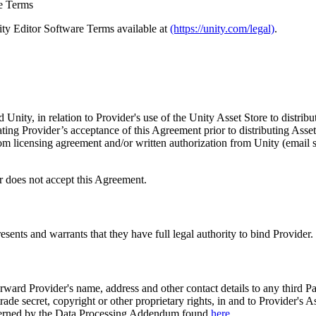
re Terms
ity Editor Software Terms available at
(https://unity.com/legal)
.
ity, in relation to Provider's use of the Unity Asset Store to distribute
ating Provider’s acceptance of this Agreement prior to distributing Asse
m licensing agreement and/or written authorization from Unity (email suf
er does not accept this Agreement.
ents and warrants that they have full legal authority to bind Provider.
orward Provider's name, address and other contact details to any third P
trade secret, copyright or other proprietary rights, in and to Provider's A
s governed by the Data Processing Addendum found
here
.