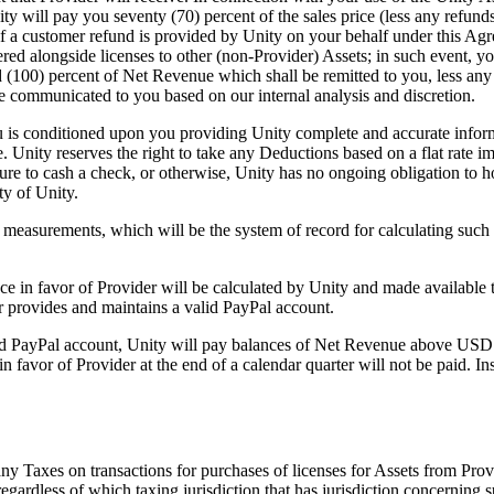
ity will pay you seventy (70) percent of the sales price (less any refunds
 if a customer refund is provided by Unity on your behalf under this A
ed alongside licenses to other (non-Provider) Assets; in such event, y
100) percent of Net Revenue which shall be remitted to you, less any ap
be communicated to you based on our internal analysis and discretion.
 is conditioned upon you providing Unity complete and accurate inform
e. Unity reserves the right to take any Deductions based on a flat rate 
ailure to cash a check, or otherwise, Unity has no ongoing obligation to 
ty of Unity.
measurements, which will be the system of record for calculating suc
e in favor of Provider will be calculated by Unity and made available t
r provides and maintains a valid PayPal account.
lid PayPal account, Unity will pay balances of Net Revenue above USD 
favor of Provider at the end of a calendar quarter will not be paid. I
 any Taxes on transactions for purchases of licenses for Assets from Pr
ardless of which taxing jurisdiction that has jurisdiction concerning s